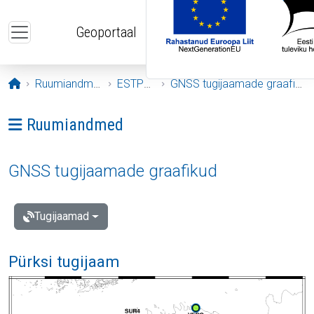
Liigu edasi põhisisu juurde
Geoportaal
Avaleht
Ruumiandmed
ESTPOS
GNSS tugijaamade graafikud
Ava menüü: Ruumiandmed
Ruumiandmed
GNSS tugijaamade graafikud
Tugijaamad
Pürksi tugijaam