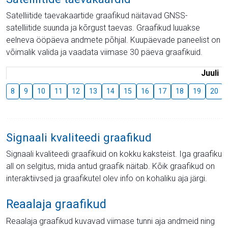
Satelliitide taevakaartide graafikud näitavad GNSS-
satelliitide suunda ja kõrgust taevas. Graafikud luuakse
eelneva ööpäeva andmete põhjal. Kuupäevade paneelist on
võimalik valida ja vaadata viimase 30 päeva graafikuid.
Juuli
8
9
10
11
12
13
14
15
16
17
18
19
20
Signaali kvaliteedi graafikud
Signaali kvaliteedi graafikuid on kokku kaksteist. Iga graafiku
all on selgitus, mida antud graafik näitab. Kõik graafikud on
interaktiivsed ja graafikutel olev info on kohaliku aja järgi.
Reaalaja graafikud
Reaalaja graafikud kuvavad viimase tunni aja andmeid ning