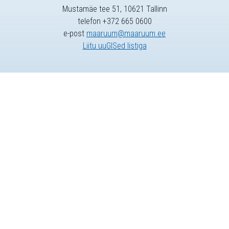
Mustamäe tee 51, 10621 Tallinn
telefon +372 665 0600
e-post
maaruum@maaruum.ee
Liitu uuGISed listiga