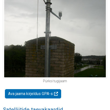
Pürksi tugijaam
Ava jaama kirjeldus GPA-s
Satelliitide taevakaardid