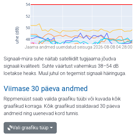
Jaama andmed uuendatud seisuga 2026-08-08 04:28:00
Signaali-müra suhe näitab satelliidilt tugijaama jõudva
signaali kvaliteeti. Suhte väärtust vahemikus 38–54 dB
loetakse heaks. Muul juhul on tegemist signaali häiringuga.
Viimase 30 päeva andmed
Rippmenüüst saab valida graafiku tüübi või kuvada kõik
graafikud korraga. Kõik graafikud sisaldavad 30 päeva
andmeid ning uuenevad kord tunnis.
Vali graafiku tüüp