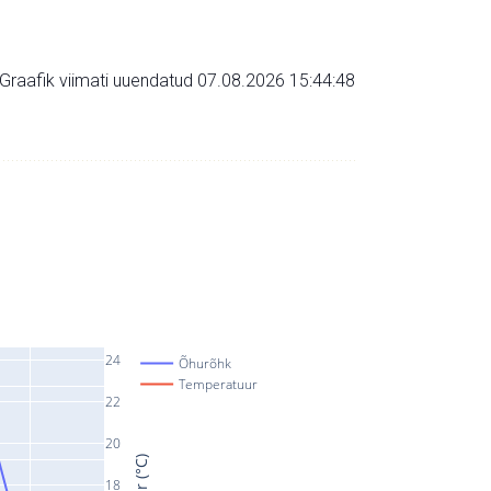
Graafik viimati uuendatud 07.08.2026 15:44:48
24
Õhurõhk
Temperatuur
22
20
18