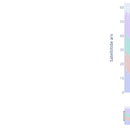
60
50
40
Satelliitide arv
30
20
10
0