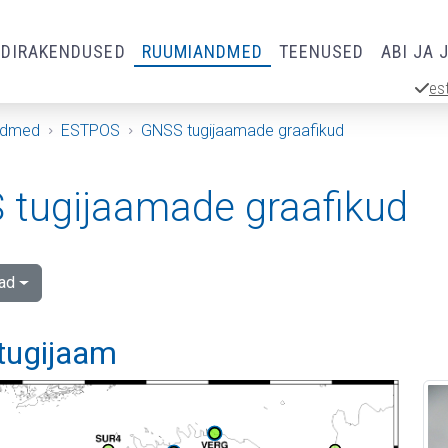
RDIRAKENDUSED
RUUMIANDMED
TEENUSED
ABI JA 
es
ndmed
ESTPOS
GNSS tugijaamade graafikud
tugijaamade graafikud
ad
 tugijaam