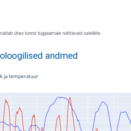
v näitab ühes tunnis tugijaamale nähtavaid satelliite.
oloogilised andmed
k ja temperatuur