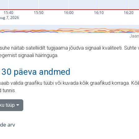
Jaam
suhe näitab satelliidilt tugijaama jõudva signaali kvaliteeti. Su
tegemist signaali häiringuga.
 30 päeva andmed
aab valida graafiku tüübi või kuvada kõik graafikud korraga. Kõ
 tunnis.
iku tüüp
tide arv