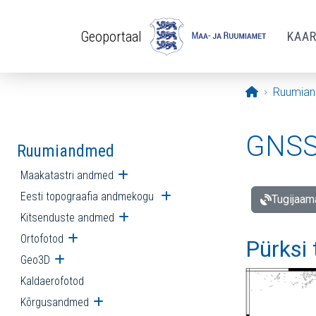
Liigu edasi põhisisu juurde
Geoportaal
KAA
Avaleht
Ruumia
GNSS 
Ruumiandmed
Maakatastri andmed
Ava alammenüü
Eesti topograafia andmekogu
Ava alammenüü
Tugijaam
Kitsenduste andmed
Ava alammenüü
Ortofotod
Ava alammenüü
Pürksi
Geo3D
Ava alammenüü
Kaldaerofotod
Kõrgusandmed
Ava alammenüü