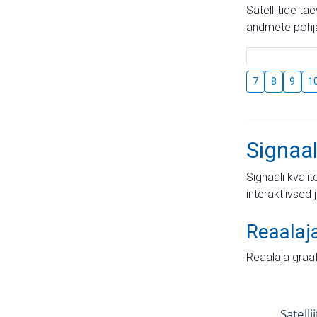
Satelliitide t
andmete põhja
7
8
9
1
Signaal
Signaali kvali
interaktiivsed 
Reaalaj
Reaalaja graa