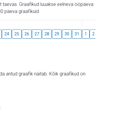
gust taevas. Graafikud luuakse eelneva ööpäeva
0 päeva graafikuid.
August
24
25
26
27
28
29
30
31
1
2
3
4
5
6
mida antud graafik näitab. Kõik graafikud on
.