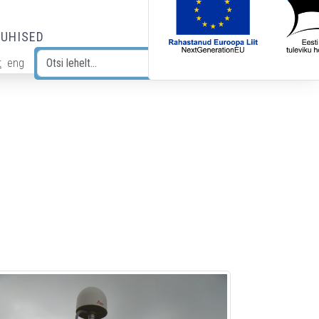
JUHISED
t
eng
Otsi