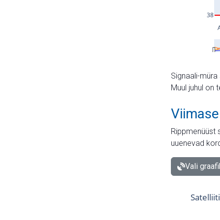
Signaali-müra 
Muul juhul on 
Viimase
Rippmenüüst s
uuenevad kord
Vali graaf
Satellii