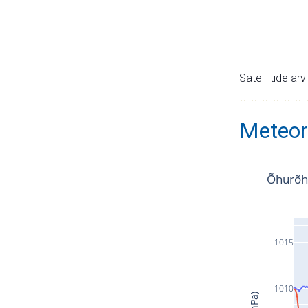
Satelliitide ar
Meteor
Õhurõh
1015
1010