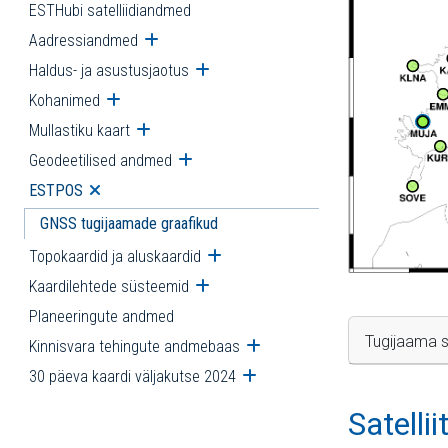
ESTHubi satelliidiandmed
Aadressiandmed
Ava alammenüü
Haldus- ja asustusjaotus
Ava alammenüü
Kohanimed
Ava alammenüü
Mullastiku kaart
Ava alammenüü
Geodeetilised andmed
Ava alammenüü
ESTPOS
Ava alammenüü
GNSS tugijaamade graafikud
Topokaardid ja aluskaardid
Ava alammenüü
Kaardilehtede süsteemid
Ava alammenüü
Planeeringute andmed
Tugijaama s
Kinnisvara tehingute andmebaas
Ava alammenüü
30 päeva kaardi väljakutse 2024
Ava alammenüü
Satelli