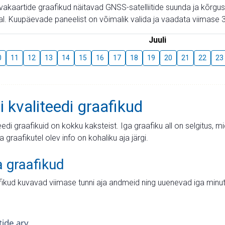
aevakaartide graafikud näitavad GNSS-satelliitide suunda ja kõr
l. Kuupäevade paneelist on võimalik valida ja vaadata viimase 3
Juuli
0
11
12
13
14
15
16
17
18
19
20
21
22
23
i kvaliteedi graafikud
teedi graafikuid on kokku kaksteist. Iga graafiku all on selgitus, 
ja graafikutel olev info on kohaliku aja järgi.
a graafikud
fikud kuvavad viimase tunni aja andmeid ning uuenevad iga minut