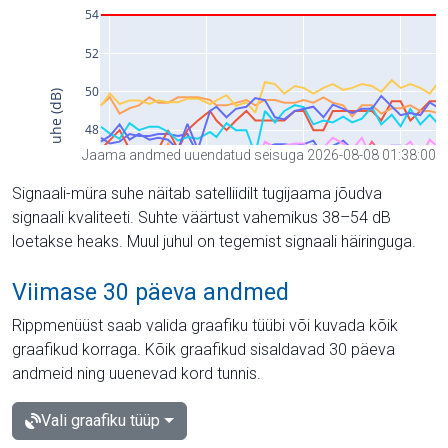
Jaama andmed uuendatud seisuga 2026-08-08 01:38:00
Signaali-müra suhe näitab satelliidilt tugijaama jõudva
signaali kvaliteeti. Suhte väärtust vahemikus 38–54 dB
loetakse heaks. Muul juhul on tegemist signaali häiringuga.
Viimase 30 päeva andmed
Rippmenüüst saab valida graafiku tüübi või kuvada kõik
graafikud korraga. Kõik graafikud sisaldavad 30 päeva
andmeid ning uuenevad kord tunnis.
Vali graafiku tüüp