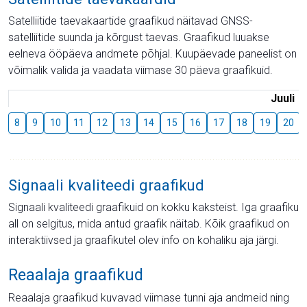
Satelliitide taevakaartide graafikud näitavad GNSS-
satelliitide suunda ja kõrgust taevas. Graafikud luuakse
eelneva ööpäeva andmete põhjal. Kuupäevade paneelist on
võimalik valida ja vaadata viimase 30 päeva graafikuid.
Juuli
8
9
10
11
12
13
14
15
16
17
18
19
20
Signaali kvaliteedi graafikud
Signaali kvaliteedi graafikuid on kokku kaksteist. Iga graafiku
all on selgitus, mida antud graafik näitab. Kõik graafikud on
interaktiivsed ja graafikutel olev info on kohaliku aja järgi.
Reaalaja graafikud
Reaalaja graafikud kuvavad viimase tunni aja andmeid ning