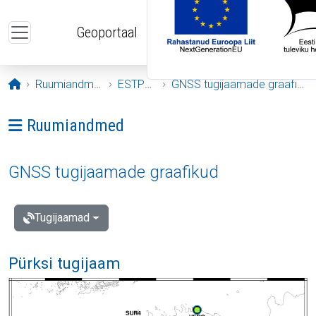
Liigu edasi põhisisu juurde
Geoportaal
Avaleht
Ruumiandmed
ESTPOS
GNSS tugijaamade graafikud
Ava menüü: Ruumiandmed
Ruumiandmed
GNSS tugijaamade graafikud
Tugijaamad
Pürksi tugijaam