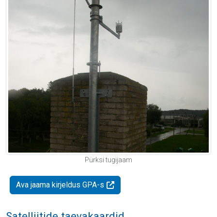
Pürksi tugijaam
Ava jaama kirjeldus GPA-s
Satelliitide taevakaardid