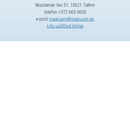
Mustamäe tee 51, 10621 Tallinn
telefon +372 665 0600
e-post
maaruum@maaruum.ee
Liitu uuGISed listiga