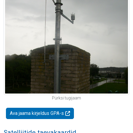
Pürksi tugijaam
Ava jaama kirjeldus GPA-s
Satelliitide taevakaardid