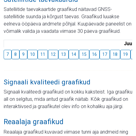
Satelliitide taevakaartide graafikud näitavad GNSS-
satelliitide suunda ja kõrgust taevas. Graafikud luuakse
eelneva ööpäeva andmete põhjal. Kuupäevade paneelist on
võimalik valida ja vaadata viimase 30 päeva graafikuid.
Juuli
7
8
9
10
11
12
13
14
15
16
17
18
19
2
Signaali kvaliteedi graafikud
Signaali kvaliteedi graafikuid on kokku kaksteist. Iga graafiku
all on selgitus, mida antud graafik näitab. Kõik graafikud on
interaktiivsed ja graafikutel olev info on kohaliku aja järgi.
Reaalaja graafikud
Reaalaja graafikud kuvavad viimase tunni aja andmeid ning