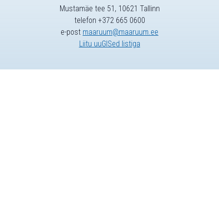
Mustamäe tee 51, 10621 Tallinn
telefon +372 665 0600
e-post
maaruum@maaruum.ee
Liitu uuGISed listiga