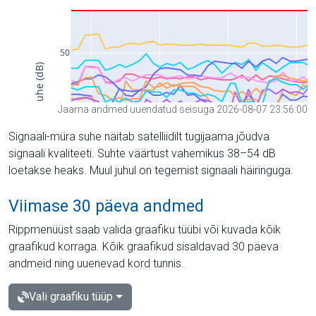
Jaama andmed uuendatud seisuga 2026-08-07 23:56:00
Signaali-müra suhe näitab satelliidilt tugijaama jõudva
signaali kvaliteeti. Suhte väärtust vahemikus 38–54 dB
loetakse heaks. Muul juhul on tegemist signaali häiringuga.
Viimase 30 päeva andmed
Rippmenüüst saab valida graafiku tüübi või kuvada kõik
graafikud korraga. Kõik graafikud sisaldavad 30 päeva
andmeid ning uuenevad kord tunnis.
Vali graafiku tüüp