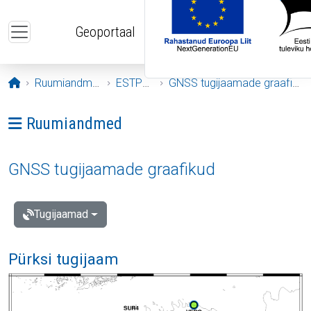
Liigu edasi põhisisu juurde
Geoportaal
Avaleht
Ruumiandmed
ESTPOS
GNSS tugijaamade graafikud
Ava menüü: Ruumiandmed
Ruumiandmed
GNSS tugijaamade graafikud
Tugijaamad
Pürksi tugijaam