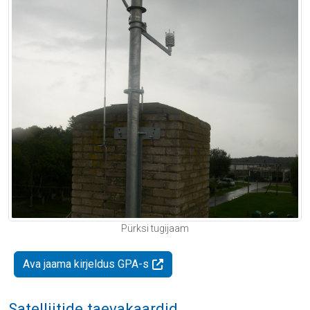
Pürksi tugijaam
Ava jaama kirjeldus GPA-s
Satelliitide taevakaardid