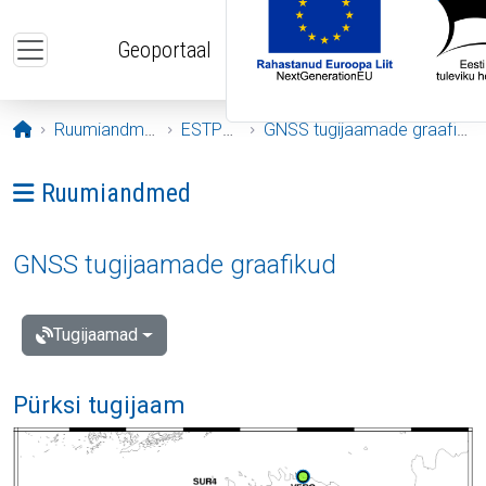
Liigu edasi põhisisu juurde
Geoportaal
Avaleht
Ruumiandmed
ESTPOS
GNSS tugijaamade graafikud
Ava menüü: Ruumiandmed
Ruumiandmed
GNSS tugijaamade graafikud
Tugijaamad
Pürksi tugijaam