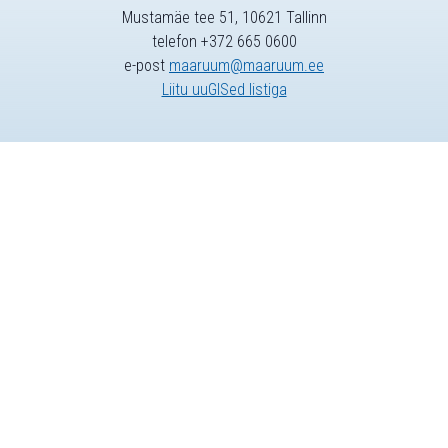
Mustamäe tee 51, 10621 Tallinn
telefon +372 665 0600
e-post
maaruum@maaruum.ee
Liitu uuGISed listiga