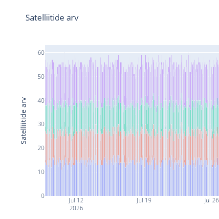
Satelliitide arv
60
50
40
Satelliitide arv
30
20
10
0
Jul 12
Jul 19
Jul 2
2026