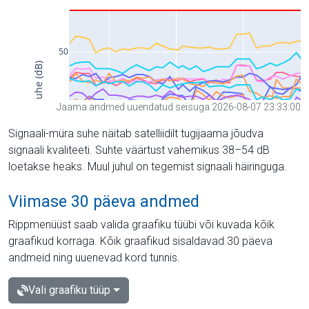
Jaama andmed uuendatud seisuga 2026-08-07 23:33:00
Signaali-müra suhe näitab satelliidilt tugijaama jõudva
signaali kvaliteeti. Suhte väärtust vahemikus 38–54 dB
loetakse heaks. Muul juhul on tegemist signaali häiringuga.
Viimase 30 päeva andmed
Rippmenüüst saab valida graafiku tüübi või kuvada kõik
graafikud korraga. Kõik graafikud sisaldavad 30 päeva
andmeid ning uuenevad kord tunnis.
Vali graafiku tüüp