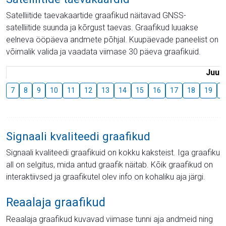
Satelliitide taevakaartide graafikud näitavad GNSS-
satelliitide suunda ja kõrgust taevas. Graafikud luuakse
eelneva ööpäeva andmete põhjal. Kuupäevade paneelist on
võimalik valida ja vaadata viimase 30 päeva graafikuid.
Juuli
7
8
9
10
11
12
13
14
15
16
17
18
19
2
Signaali kvaliteedi graafikud
Signaali kvaliteedi graafikuid on kokku kaksteist. Iga graafiku
all on selgitus, mida antud graafik näitab. Kõik graafikud on
interaktiivsed ja graafikutel olev info on kohaliku aja järgi.
Reaalaja graafikud
Reaalaja graafikud kuvavad viimase tunni aja andmeid ning