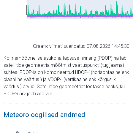
Graafik viimati uuendatud 07.08.2026 14:45:30
Kolmemõõtmelise asukoha täpsuse hinnang (PDOP) näitab
satelliitide geomeetria mõõtmist vaatluspunkti (tugijaama)
suhtes. PDOP-is on kombineeritud HDOP-i (horisontaalne ehk
plaaniline väärtus ) ja VDOP-i (vertikaalne ehk kõrguslik
väärtus ) arvud. Satelliitide geomeetriat loetakse heaks, kui
PDOP-i arv jääb alla viie.
Meteoroloogilised andmed