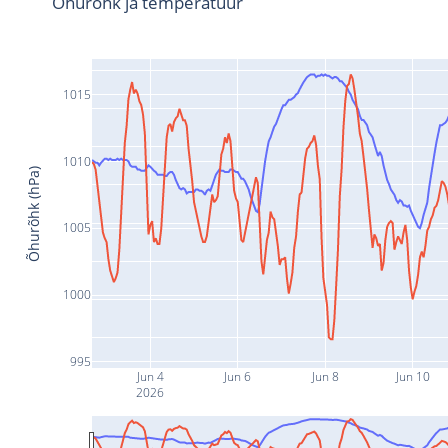
Õhurõhk ja temperatuur
1015
1010
Õhurõhk (hPa)
1005
1000
995
Jun 4
Jun 6
Jun 8
Jun 10
2026