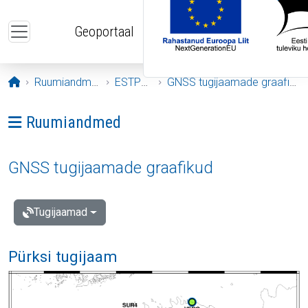
Liigu edasi põhisisu juurde
Geoportaal
Avaleht
Ruumiandmed
ESTPOS
GNSS tugijaamade graafikud
Ava menüü: Ruumiandmed
Ruumiandmed
GNSS tugijaamade graafikud
Tugijaamad
Pürksi tugijaam