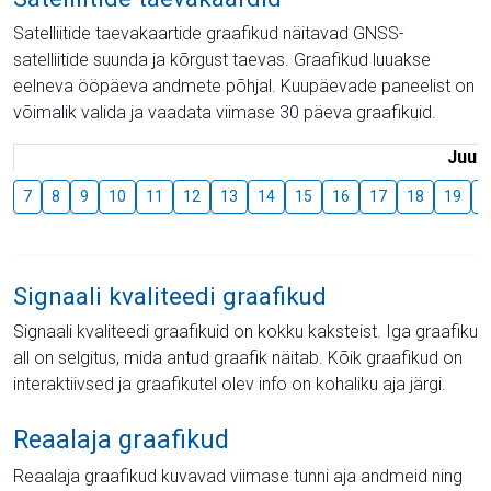
Satelliitide taevakaartide graafikud näitavad GNSS-
satelliitide suunda ja kõrgust taevas. Graafikud luuakse
eelneva ööpäeva andmete põhjal. Kuupäevade paneelist on
võimalik valida ja vaadata viimase 30 päeva graafikuid.
Juuli
7
8
9
10
11
12
13
14
15
16
17
18
19
2
Signaali kvaliteedi graafikud
Signaali kvaliteedi graafikuid on kokku kaksteist. Iga graafiku
all on selgitus, mida antud graafik näitab. Kõik graafikud on
interaktiivsed ja graafikutel olev info on kohaliku aja järgi.
Reaalaja graafikud
Reaalaja graafikud kuvavad viimase tunni aja andmeid ning