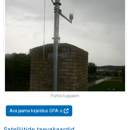
Pürksi tugijaam
Ava jaama kirjeldus GPA-s
Satelliitide taevakaardid