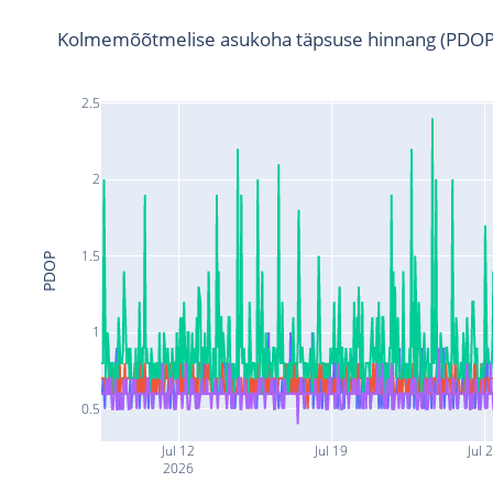
Kolmemõõtmelise asukoha täpsuse hinnang (PDOP
2.5
2
1.5
PDOP
1
0.5
Jul 12
Jul 19
Jul 
2026