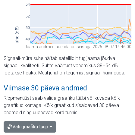
Jaama andmed uuendatud seisuga 2026-08-07 14:46:00
Signaali-müra suhe näitab satelliidilt tugijaama jõudva
signaali kvaliteeti. Suhte väärtust vahemikus 38–54 dB
loetakse heaks. Muul juhul on tegemist signaali häiringuga.
Viimase 30 päeva andmed
Rippmenüüst saab valida graafiku tüübi või kuvada kõik
graafikud korraga. Kõik graafikud sisaldavad 30 päeva
andmeid ning uuenevad kord tunnis.
Vali graafiku tüüp