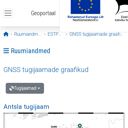
Liigu edasi põhisisu juurde
Geoportaal
Avaleht
Ruumiandmed
ESTPOS
GNSS tugijaamade graafikud
Ava menüü: Ruumiandmed
Ruumiandmed
GNSS tugijaamade graafikud
Tugijaamad
Antsla tugijaam