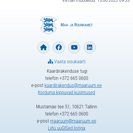
Viimati muudetud: 13.06.2025 09:53
Vaata sisukaarti
Kaardirakenduse tugi
telefon +372 665 0600
e-post
kaardirakendus@maaruum.ee
Korduma kippuvad küsimused
Mustamäe tee 51, 10621 Tallinn
telefon +372 665 0600
e-post
maaruum@maaruum.ee
Liitu uuGISed listiga