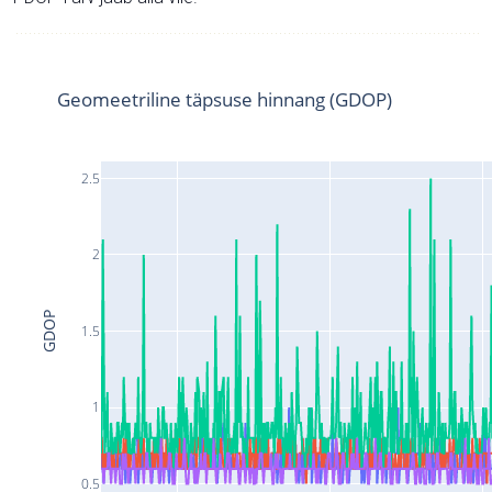
Geomeetriline täpsuse hinnang (GDOP)
2.5
2
GDOP
1.5
1
0.5