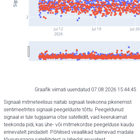
2
Jul 12
Jul 19
Jul 26
2026
Graafik viimati uuendatud 07.08.2026 15:44:45
Signaali mitmeteelisus näitab signaali teekonna pikenemist
sentimeetrites signaali peegelduste tõttu. Peegeldunud
signaal ei tule tugijaama otse satelliidilt, vaid keerukamat
teekonda pidi, kas ühe- või mitmekordse peegelduse kaudu
erinevatelt pindadelt. Põhilised veaallikad tulenevad madala
tõusunurgaga satelliitidest ja lähedal asuvatest