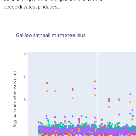
peegelduvatest pindadest.
Galileo signaali mitmeteelisus
20
Signaali mitmeteelisus (cm)
15
10
5