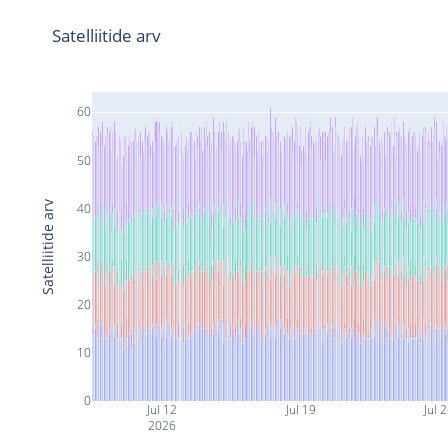
Satelliitide arv
60
50
Satelliitide arv
40
30
20
10
0
Jul 12
Jul 19
Jul 
2026