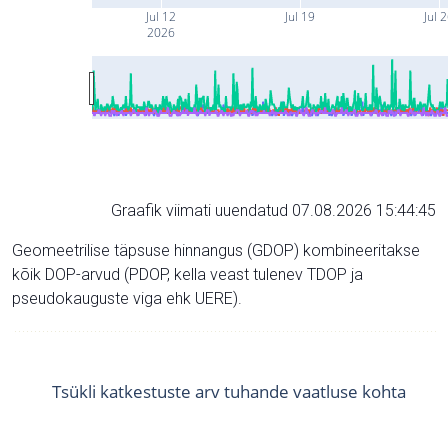
Jul 12
Jul 19
Jul 
2026
Graafik viimati uuendatud 07.08.2026 15:44:45
Geomeetrilise täpsuse hinnangus (GDOP) kombineeritakse
kõik DOP-arvud (PDOP, kella veast tulenev TDOP ja
pseudokauguste viga ehk UERE).
Tsükli katkestuste arv tuhande vaatluse kohta