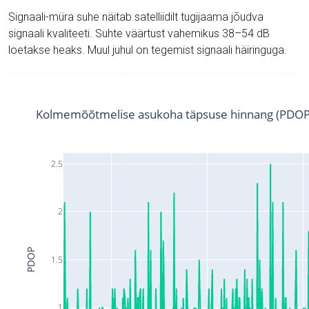
Signaali-müra suhe näitab satelliidilt tugijaama jõudva
signaali kvaliteeti. Suhte väärtust vahemikus 38–54 dB
loetakse heaks. Muul juhul on tegemist signaali häiringuga.
Kolmemõõtmelise asukoha täpsuse hinnang (PDOP
2.5
2
PDOP
1.5
1