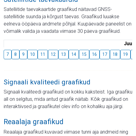
Satelliitide taevakaartide graafikud näitavad GNSS-
satelliitide suunda ja kõrgust taevas. Graafikud luuakse
eelneva ööpäeva andmete põhjal. Kuupäevade paneelist on
võimalik valida ja vaadata viimase 30 päeva graafikuid.
Juuli
7
8
9
10
11
12
13
14
15
16
17
18
19
2
Signaali kvaliteedi graafikud
Signaali kvaliteedi graafikuid on kokku kaksteist. Iga graafiku
all on selgitus, mida antud graafik näitab. Kõik graafikud on
interaktiivsed ja graafikutel olev info on kohaliku aja järgi.
Reaalaja graafikud
Reaalaja graafikud kuvavad viimase tunni aja andmeid ning