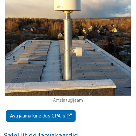
Antsla tugijaam
Ava jaama kirjeldus GPA-s
Satelliitide taevakaardid