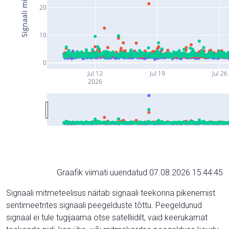
20
10
0
Jul 12
Jul 19
Jul 26
2026
Graafik viimati uuendatud 07.08.2026 15:44:45
Signaali mitmeteelisus näitab signaali teekonna pikenemist
sentimeetrites signaali peegelduste tõttu. Peegeldunud
signaal ei tule tugijaama otse satelliidilt, vaid keerukamat