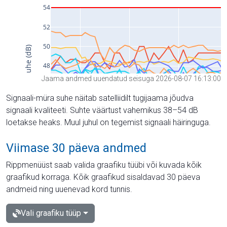
Jaama andmed uuendatud seisuga 2026-08-07 16:13:00
Signaali-müra suhe näitab satelliidilt tugijaama jõudva
signaali kvaliteeti. Suhte väärtust vahemikus 38–54 dB
loetakse heaks. Muul juhul on tegemist signaali häiringuga.
Viimase 30 päeva andmed
Rippmenüüst saab valida graafiku tüübi või kuvada kõik
graafikud korraga. Kõik graafikud sisaldavad 30 päeva
andmeid ning uuenevad kord tunnis.
Vali graafiku tüüp