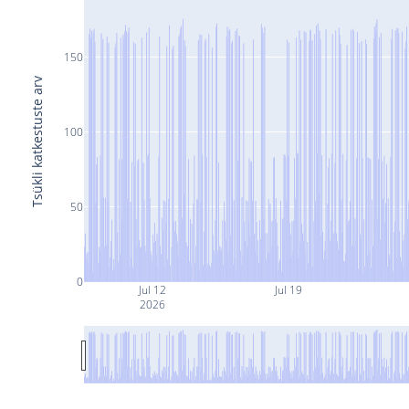
150
Tsükli katkestuste arv
100
50
0
Jul 12
Jul 19
2026