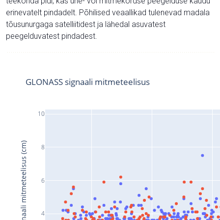
teekonda pidi, kas ühe- või mitmekordse peegelduse kaudu
erinevatelt pindadelt. Põhilised veaallikad tulenevad madala
tõusunurgaga satelliitidest ja lähedal asuvatest
peegelduvatest pindadest.
GLONASS signaali mitmeteelisus
10
Signaali mitmeteelisus (cm)
8
6
4