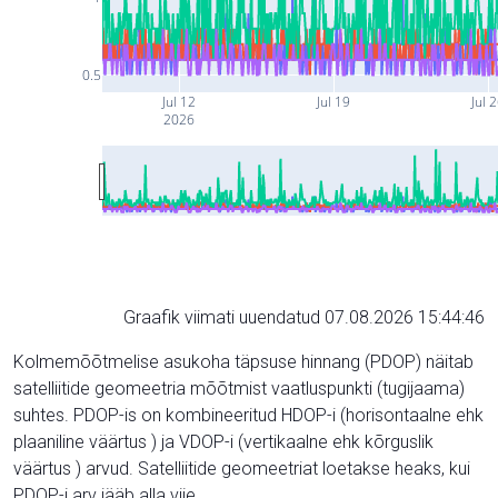
0.5
Jul 12
Jul 19
Jul 
2026
Graafik viimati uuendatud 07.08.2026 15:44:46
Kolmemõõtmelise asukoha täpsuse hinnang (PDOP) näitab
satelliitide geomeetria mõõtmist vaatluspunkti (tugijaama)
suhtes. PDOP-is on kombineeritud HDOP-i (horisontaalne ehk
plaaniline väärtus ) ja VDOP-i (vertikaalne ehk kõrguslik
väärtus ) arvud. Satelliitide geomeetriat loetakse heaks, kui
PDOP-i arv jääb alla viie.