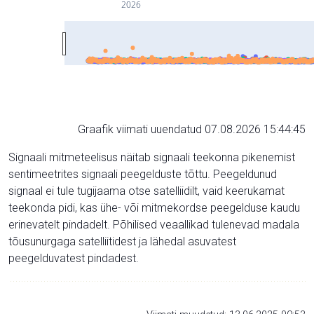
2026
Graafik viimati uuendatud 07.08.2026 15:44:45
Signaali mitmeteelisus näitab signaali teekonna pikenemist
sentimeetrites signaali peegelduste tõttu. Peegeldunud
signaal ei tule tugijaama otse satelliidilt, vaid keerukamat
teekonda pidi, kas ühe- või mitmekordse peegelduse kaudu
erinevatelt pindadelt. Põhilised veaallikad tulenevad madala
tõusunurgaga satelliitidest ja lähedal asuvatest
peegelduvatest pindadest.