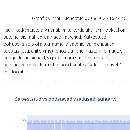
Graafik viimati uuendatud 07.08.2026 15:44:46
Tsükli katkestuste arv näitab, mitu korda ühe tunni jooksul on
satelliidi signaal tugijaamaga katkenud. Katkestuse
põhjuseks võib olla tugijaama ja satelliidi vahele jäänud
takistus (puu, ehitis vms), ionosfääri tingimuste kiire muutus,
peegeldunud signaal, signaali-müra suhte kõrge tase,
satelliidi väike kaldenurk horisondi suhtes (satelliit "tõuseb"
või "loojub").
Salvestatud vs oodatavad vaatlused (suhtarv)
100