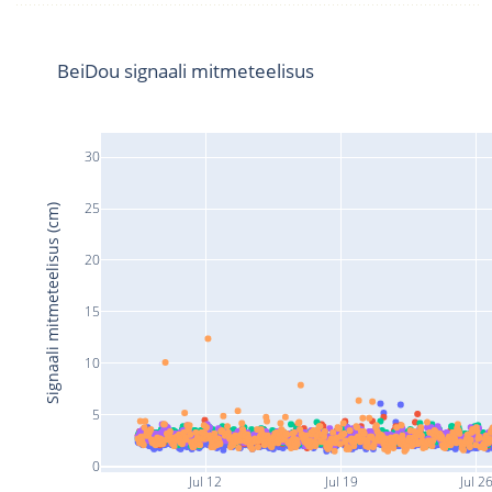
BeiDou signaali mitmeteelisus
30
25
Signaali mitmeteelisus (cm)
20
15
10
5
0
Jul 12
Jul 19
Jul 2