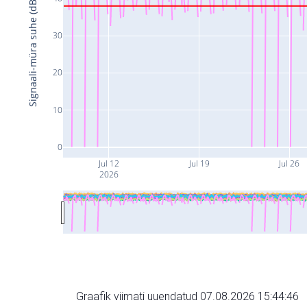
Signaali-müra suhe (dB)
30
20
10
0
Jul 12
Jul 19
Jul 26
2026
Graafik viimati uuendatud 07.08.2026 15:44:46