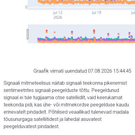
0
Jul 12
Jul 19
Ju
2026
Graafik viimati uuendatud 07.08.2026 15:44:45
Signaali mitmeteelisus näitab signaali teekonna pikenemist
sentimeetrites signaali peegelduste tõttu. Peegeldunud
signaal ei tule tugijaama otse satelliidilt, vaid keerukamat
teekonda pidi, kas ühe- või mitmekordse peegelduse kaudu
erinevatelt pindadelt. Põhilised veaallikad tulenevad madala
tõusunurgaga satelliitidest ja lähedal asuvatest
peegelduvatest pindadest.