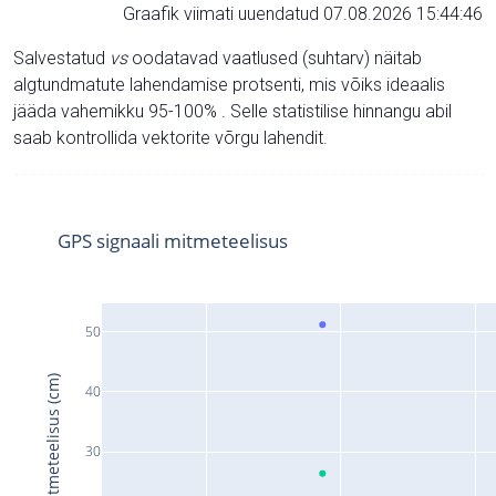
Graafik viimati uuendatud 07.08.2026 15:44:46
Salvestatud
vs
oodatavad vaatlused (suhtarv) näitab
algtundmatute lahendamise protsenti, mis võiks ideaalis
jääda vahemikku 95-100% . Selle statistilise hinnangu abil
saab kontrollida vektorite võrgu lahendit.
GPS signaali mitmeteelisus
50
Signaali mitmeteelisus (cm)
40
30