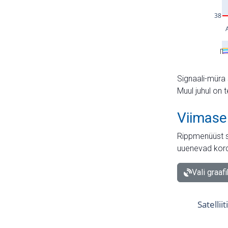
Signaali-müra 
Muul juhul on 
Viimase
Rippmenüüst s
uuenevad kord
Vali graaf
Satellii