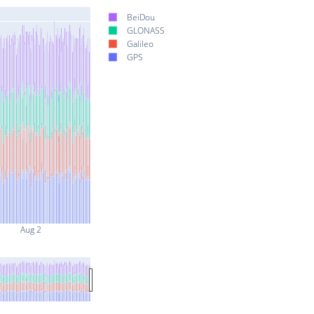
BeiDou
GLONASS
Galileo
GPS
Aug 2