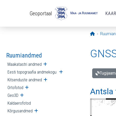
Liigu edasi põhisisu juurde
Geoportaal
KAA
Avaleht
Ruumia
GNSS 
Ruumiandmed
Maakatastri andmed
Ava alammenüü
Eesti topograafia andmekogu
Ava alammenüü
Tugijaam
Kitsenduste andmed
Ava alammenüü
Ortofotod
Ava alammenüü
Antsla
Geo3D
Ava alammenüü
Kaldaerofotod
Kõrgusandmed
Ava alammenüü