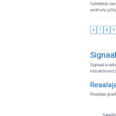
Satelliitide t
andmete põhja
6
7
8
9
Signaal
Signaali kvali
interaktiivsed 
Reaalaj
Reaalaja graa