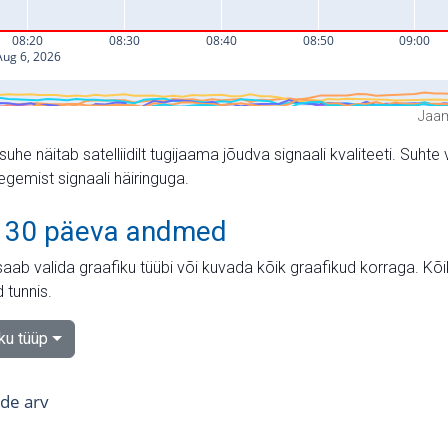
Jaam
suhe näitab satelliidilt tugijaama jõudva signaali kvaliteeti. Su
tegemist signaali häiringuga.
 30 päeva andmed
aab valida graafiku tüübi või kuvada kõik graafikud korraga. Kõ
 tunnis.
iku tüüp
tide arv