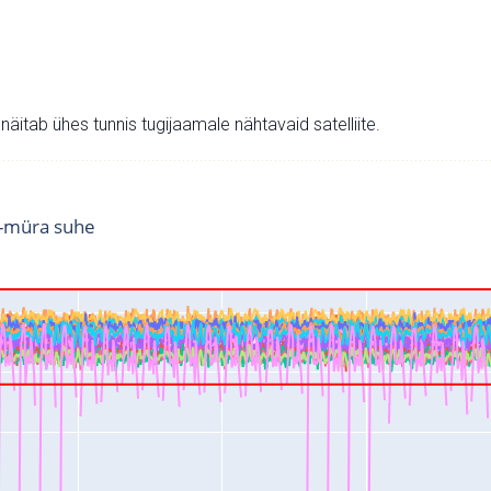
v näitab ühes tunnis tugijaamale nähtavaid satelliite.
i-müra suhe