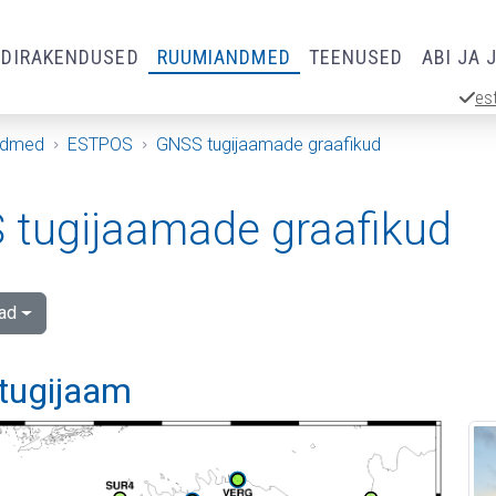
RDIRAKENDUSED
RUUMIANDMED
TEENUSED
ABI JA 
es
ndmed
ESTPOS
GNSS tugijaamade graafikud
tugijaamade graafikud
ad
 tugijaam