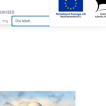
JUHISED
t
eng
Otsi