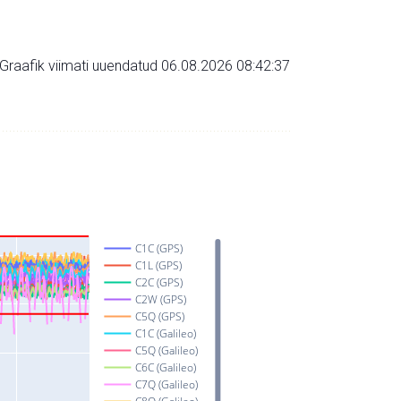
Graafik viimati uuendatud 06.08.2026 08:42:37
C1C (GPS)
C1L (GPS)
C2C (GPS)
C2W (GPS)
C5Q (GPS)
C1C (Galileo)
C5Q (Galileo)
C6C (Galileo)
C7Q (Galileo)