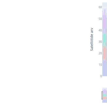
60
50
Satelliitide arv
40
30
20
10
0