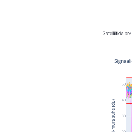
Satelliitide ar
Signaal
50
40
Signaali-müra suhe (dB)
30
20