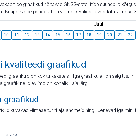
aevakaartide graafikud näitavad GNSS-satelliitide suunda ja kõr
l. Kuupäevade paneelist on võimalik valida ja vaadata viimase 3
Juuli
10
11
12
13
14
15
16
17
18
19
20
21
22
i kvaliteedi graafikud
teedi graafikuid on kokku kaksteist. Iga graafiku all on selgitus, 
ja graafikutel olev info on kohaliku aja järgi.
a graafikud
fikud kuvavad viimase tunni aja andmeid ning uuenevad iga minut