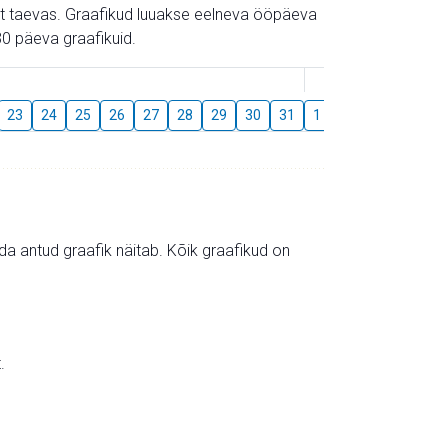
gust taevas. Graafikud luuakse eelneva ööpäeva
0 päeva graafikuid.
August
23
24
25
26
27
28
29
30
31
1
2
3
4
5
mida antud graafik näitab. Kõik graafikud on
.