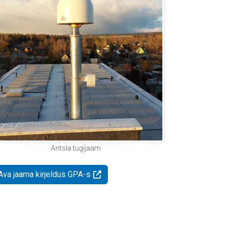
Antsla tugijaam
Ava jaama kirjeldus GPA-s