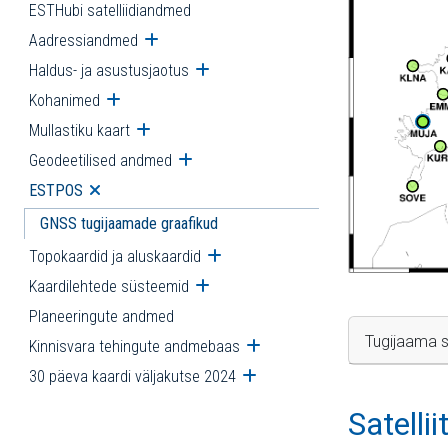
ESTHubi satelliidiandmed
Aadressiandmed
Ava alammenüü
Haldus- ja asustusjaotus
Ava alammenüü
Kohanimed
Ava alammenüü
Mullastiku kaart
Ava alammenüü
Geodeetilised andmed
Ava alammenüü
ESTPOS
Ava alammenüü
GNSS tugijaamade graafikud
Topokaardid ja aluskaardid
Ava alammenüü
Kaardilehtede süsteemid
Ava alammenüü
Planeeringute andmed
Tugijaama s
Kinnisvara tehingute andmebaas
Ava alammenüü
30 päeva kaardi väljakutse 2024
Ava alammenüü
Satelli