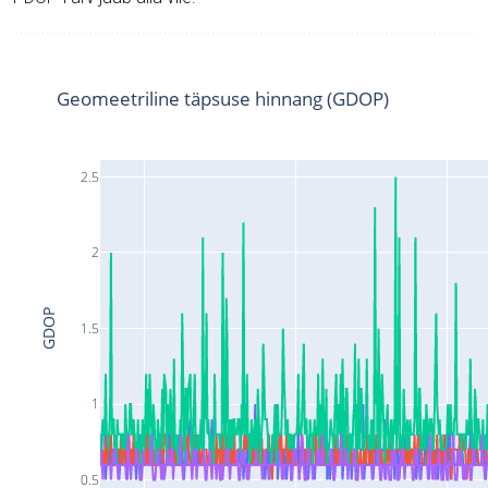
Geomeetriline täpsuse hinnang (GDOP)
2.5
2
GDOP
1.5
1
0.5