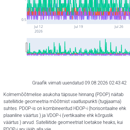
0.5
Jul 12
Jul 19
Jul 26
2026
Graafik viimati uuendatud 09.08.2026 02:43:42
Kolmemõõtmelise asukoha täpsuse hinnang (PDOP) näitab
satelliitide geomeetria mõõtmist vaatluspunkti (tugijaama)
suhtes. PDOP-is on kombineeritud HDOP-i (horisontaalne ehk
plaaniline väärtus ) ja VDOP-i (vertikaalne ehk kõrguslik
väärtus ) arvud. Satelliitide geomeetriat loetakse heaks, kui
PDOP-i arv jääb alla viie.