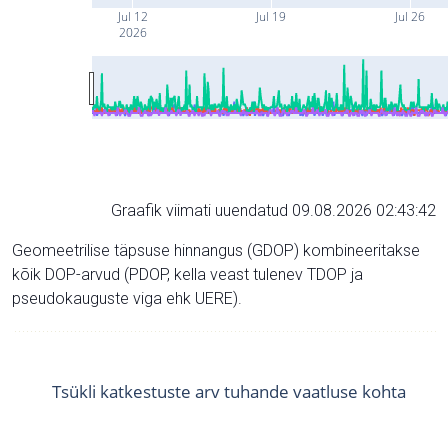
Jul 12
Jul 19
Jul 26
2026
Graafik viimati uuendatud 09.08.2026 02:43:42
Geomeetrilise täpsuse hinnangus (GDOP) kombineeritakse
kõik DOP-arvud (PDOP, kella veast tulenev TDOP ja
pseudokauguste viga ehk UERE).
Tsükli katkestuste arv tuhande vaatluse kohta