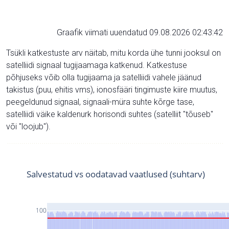
Graafik viimati uuendatud 09.08.2026 02:43:42
Tsükli katkestuste arv näitab, mitu korda ühe tunni jooksul on
satelliidi signaal tugijaamaga katkenud. Katkestuse
põhjuseks võib olla tugijaama ja satelliidi vahele jäänud
takistus (puu, ehitis vms), ionosfääri tingimuste kiire muutus,
peegeldunud signaal, signaali-müra suhte kõrge tase,
satelliidi väike kaldenurk horisondi suhtes (satelliit "tõuseb"
või "loojub").
Salvestatud vs oodatavad vaatlused (suhtarv)
100