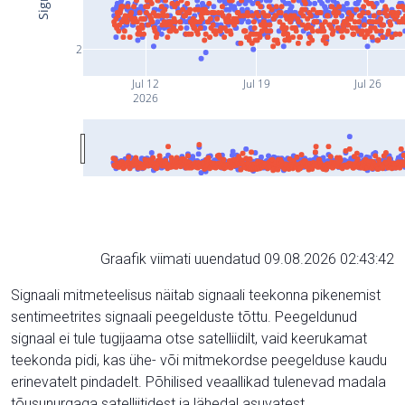
2
Jul 12
Jul 19
Jul 26
2026
Graafik viimati uuendatud 09.08.2026 02:43:42
Signaali mitmeteelisus näitab signaali teekonna pikenemist
sentimeetrites signaali peegelduste tõttu. Peegeldunud
signaal ei tule tugijaama otse satelliidilt, vaid keerukamat
teekonda pidi, kas ühe- või mitmekordse peegelduse kaudu
erinevatelt pindadelt. Põhilised veaallikad tulenevad madala
tõusunurgaga satelliitidest ja lähedal asuvatest