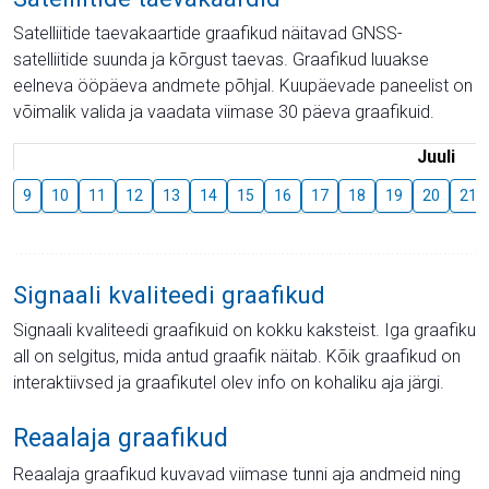
Satelliitide taevakaartide graafikud näitavad GNSS-
satelliitide suunda ja kõrgust taevas. Graafikud luuakse
eelneva ööpäeva andmete põhjal. Kuupäevade paneelist on
võimalik valida ja vaadata viimase 30 päeva graafikuid.
Juuli
9
10
11
12
13
14
15
16
17
18
19
20
21
Signaali kvaliteedi graafikud
Signaali kvaliteedi graafikuid on kokku kaksteist. Iga graafiku
all on selgitus, mida antud graafik näitab. Kõik graafikud on
interaktiivsed ja graafikutel olev info on kohaliku aja järgi.
Reaalaja graafikud
Reaalaja graafikud kuvavad viimase tunni aja andmeid ning