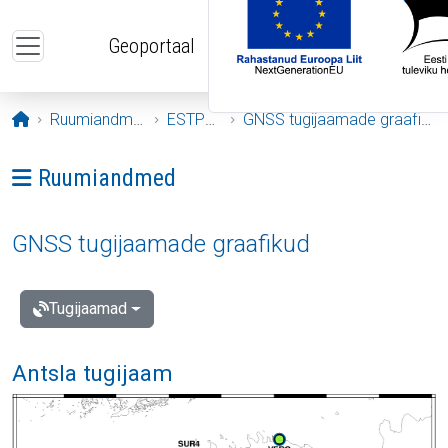
Liigu edasi põhisisu juurde
Geoportaal
Avaleht
Ruumiandmed
ESTPOS
GNSS tugijaamade graafikud
Ava menüü: Ruumiandmed
Ruumiandmed
GNSS tugijaamade graafikud
Tugijaamad
Antsla tugijaam