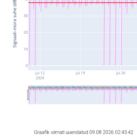
Signaali-müra suhe (dB)
30
20
10
0
Jul 12
Jul 19
Jul 26
2026
Graafik viimati uuendatud 09.08.2026 02:43:42