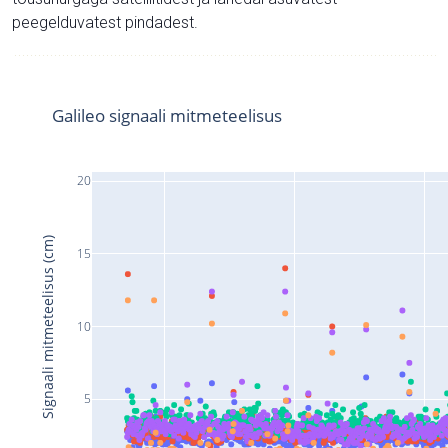
peegelduvatest pindadest.
Galileo signaali mitmeteelisus
20
Signaali mitmeteelisus (cm)
15
10
5