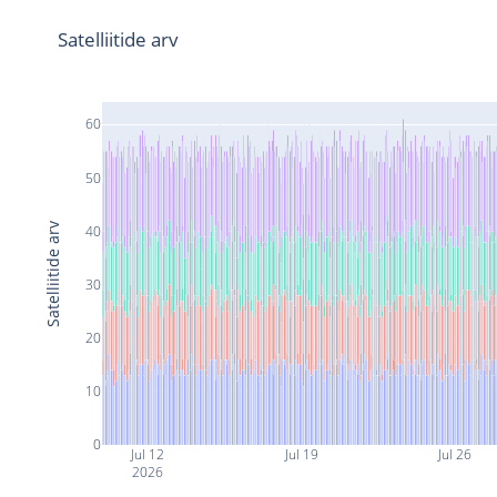
Satelliitide arv
60
50
Satelliitide arv
40
30
20
10
0
Jul 12
Jul 19
Jul 26
2026