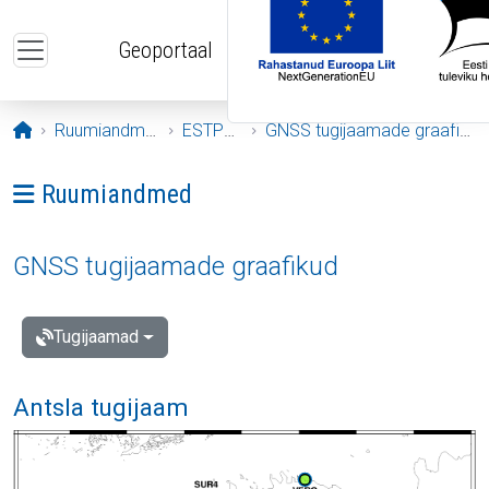
Liigu edasi põhisisu juurde
Geoportaal
Avaleht
Ruumiandmed
ESTPOS
GNSS tugijaamade graafikud
Ava menüü: Ruumiandmed
Ruumiandmed
GNSS tugijaamade graafikud
Tugijaamad
Antsla tugijaam