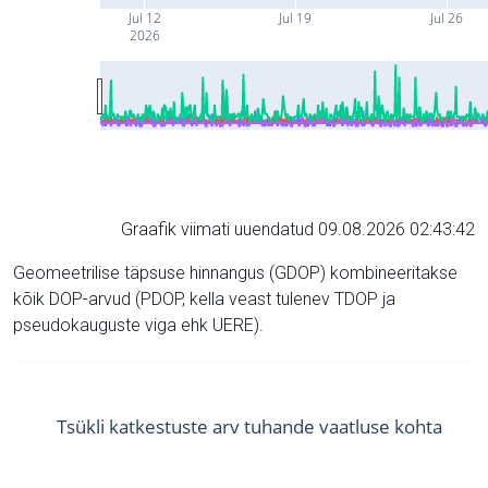
Jul 12
Jul 19
Jul 26
2026
Graafik viimati uuendatud 09.08.2026 02:43:42
Geomeetrilise täpsuse hinnangus (GDOP) kombineeritakse
kõik DOP-arvud (PDOP, kella veast tulenev TDOP ja
pseudokauguste viga ehk UERE).
Tsükli katkestuste arv tuhande vaatluse kohta