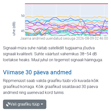
Jaama andmed uuendatud seisuga 2026-08-09 02:46:00
Signaali-müra suhe näitab satelliidilt tugijaama jõudva
signaali kvaliteeti. Suhte väärtust vahemikus 38–54 dB
loetakse heaks. Muul juhul on tegemist signaali häiringuga.
Viimase 30 päeva andmed
Rippmenüüst saab valida graafiku tüübi või kuvada kõik
graafikud korraga. Kõik graafikud sisaldavad 30 päeva
andmeid ning uuenevad kord tunnis.
Vali graafiku tüüp