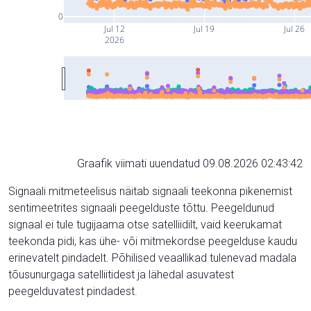
0
Jul 12
Jul 19
Jul 26
2026
Graafik viimati uuendatud 09.08.2026 02:43:42
Signaali mitmeteelisus näitab signaali teekonna pikenemist
sentimeetrites signaali peegelduste tõttu. Peegeldunud
signaal ei tule tugijaama otse satelliidilt, vaid keerukamat
teekonda pidi, kas ühe- või mitmekordse peegelduse kaudu
erinevatelt pindadelt. Põhilised veaallikad tulenevad madala
tõusunurgaga satelliitidest ja lähedal asuvatest
peegelduvatest pindadest.