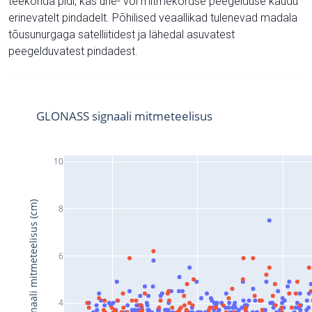
teekonda pidi, kas ühe- või mitmekordse peegelduse kaudu
erinevatelt pindadelt. Põhilised veaallikad tulenevad madala
tõusunurgaga satelliitidest ja lähedal asuvatest
peegelduvatest pindadest.
GLONASS signaali mitmeteelisus
10
Signaali mitmeteelisus (cm)
8
6
4