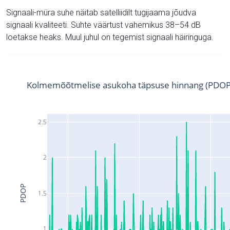
Signaali-müra suhe näitab satelliidilt tugijaama jõudva
signaali kvaliteeti. Suhte väärtust vahemikus 38–54 dB
loetakse heaks. Muul juhul on tegemist signaali häiringuga.
Kolmemõõtmelise asukoha täpsuse hinnang (PDOP
2.5
2
PDOP
1.5
1