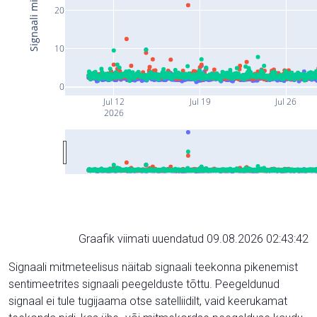
20
10
0
Jul 12
Jul 19
Jul 26
2026
Graafik viimati uuendatud 09.08.2026 02:43:42
Signaali mitmeteelisus näitab signaali teekonna pikenemist
sentimeetrites signaali peegelduste tõttu. Peegeldunud
signaal ei tule tugijaama otse satelliidilt, vaid keerukamat