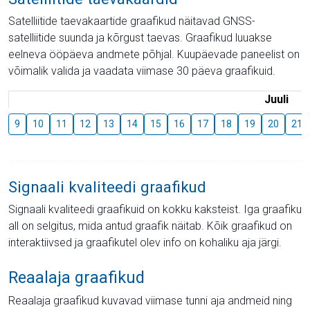
Satelliitide taevakaartide graafikud näitavad GNSS-
satelliitide suunda ja kõrgust taevas. Graafikud luuakse
eelneva ööpäeva andmete põhjal. Kuupäevade paneelist on
võimalik valida ja vaadata viimase 30 päeva graafikuid.
Juuli
9
10
11
12
13
14
15
16
17
18
19
20
21
Signaali kvaliteedi graafikud
Signaali kvaliteedi graafikuid on kokku kaksteist. Iga graafiku
all on selgitus, mida antud graafik näitab. Kõik graafikud on
interaktiivsed ja graafikutel olev info on kohaliku aja järgi.
Reaalaja graafikud
Reaalaja graafikud kuvavad viimase tunni aja andmeid ning