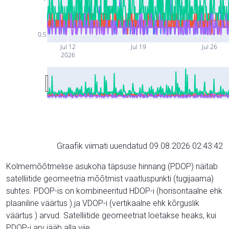
0.5
Jul 12
Jul 19
Jul 26
2026
Graafik viimati uuendatud 09.08.2026 02:43:42
Kolmemõõtmelise asukoha täpsuse hinnang (PDOP) näitab
satelliitide geomeetria mõõtmist vaatluspunkti (tugijaama)
suhtes. PDOP-is on kombineeritud HDOP-i (horisontaalne ehk
plaaniline väärtus ) ja VDOP-i (vertikaalne ehk kõrguslik
väärtus ) arvud. Satelliitide geomeetriat loetakse heaks, kui
PDOP-i arv jääb alla viie.