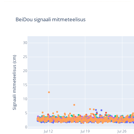
BeiDou signaali mitmeteelisus
30
25
Signaali mitmeteelisus (cm)
20
15
10
5
0
Jul 12
Jul 19
Jul 26