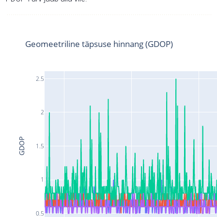
Geomeetriline täpsuse hinnang (GDOP)
2.5
2
GDOP
1.5
1
0.5