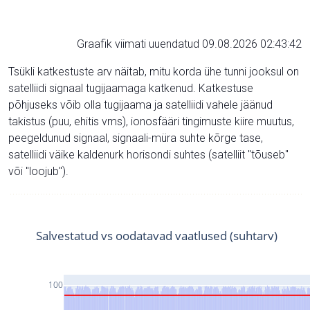
Graafik viimati uuendatud 09.08.2026 02:43:42
Tsükli katkestuste arv näitab, mitu korda ühe tunni jooksul on
satelliidi signaal tugijaamaga katkenud. Katkestuse
põhjuseks võib olla tugijaama ja satelliidi vahele jäänud
takistus (puu, ehitis vms), ionosfääri tingimuste kiire muutus,
peegeldunud signaal, signaali-müra suhte kõrge tase,
satelliidi väike kaldenurk horisondi suhtes (satelliit "tõuseb"
või "loojub").
Salvestatud vs oodatavad vaatlused (suhtarv)
100