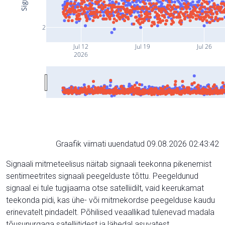
2
Jul 12
Jul 19
Jul 26
2026
Graafik viimati uuendatud 09.08.2026 02:43:42
Signaali mitmeteelisus näitab signaali teekonna pikenemist
sentimeetrites signaali peegelduste tõttu. Peegeldunud
signaal ei tule tugijaama otse satelliidilt, vaid keerukamat
teekonda pidi, kas ühe- või mitmekordse peegelduse kaudu
erinevatelt pindadelt. Põhilised veaallikad tulenevad madala
tõusunurgaga satelliitidest ja lähedal asuvatest