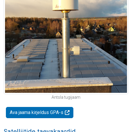
Antsla tugijaam
Ava jaama kirjeldus GPA-s
Satelliitide taevakaardid