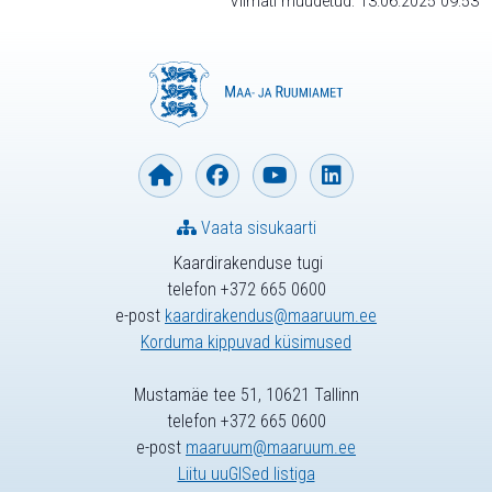
Viimati muudetud: 13.06.2025 09:53
Vaata sisukaarti
Kaardirakenduse tugi
telefon +372 665 0600
e-post
kaardirakendus@maaruum.ee
Korduma kippuvad küsimused
Mustamäe tee 51, 10621 Tallinn
telefon +372 665 0600
e-post
maaruum@maaruum.ee
Liitu uuGISed listiga