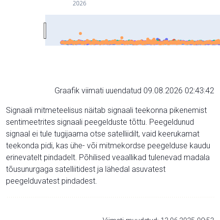
2026
Graafik viimati uuendatud 09.08.2026 02:43:42
Signaali mitmeteelisus näitab signaali teekonna pikenemist
sentimeetrites signaali peegelduste tõttu. Peegeldunud
signaal ei tule tugijaama otse satelliidilt, vaid keerukamat
teekonda pidi, kas ühe- või mitmekordse peegelduse kaudu
erinevatelt pindadelt. Põhilised veaallikad tulenevad madala
tõusunurgaga satelliitidest ja lähedal asuvatest
peegelduvatest pindadest.