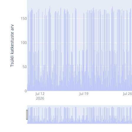
150
Tsükli katkestuste arv
100
50
0
Jul 12
Jul 19
Jul 2
2026