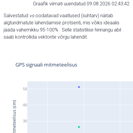
Graafik viimati uuendatud 09.08.2026 02:43:42
Salvestatud
vs
oodatavad vaatlused (suhtarv) näitab
algtundmatute lahendamise protsenti, mis võiks ideaalis
jääda vahemikku 95-100% . Selle statistilise hinnangu abil
saab kontrollida vektorite võrgu lahendit.
GPS signaali mitmeteelisus
50
Signaali mitmeteelisus (cm)
40
30