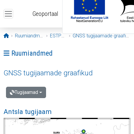
Liigu edasi põhisisu juurde
Geoportaal
Avaleht
Ruumiandmed
ESTPOS
GNSS tugijaamade graafikud
Ava menüü: Ruumiandmed
Ruumiandmed
GNSS tugijaamade graafikud
Tugijaamad
Antsla tugijaam