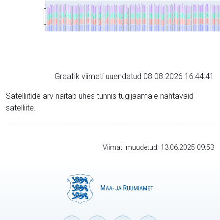
Graafik viimati uuendatud 08.08.2026 16:44:41
Satelliitide arv näitab ühes tunnis tugijaamale nähtavaid
satelliite.
Viimati muudetud: 13.06.2025 09:53