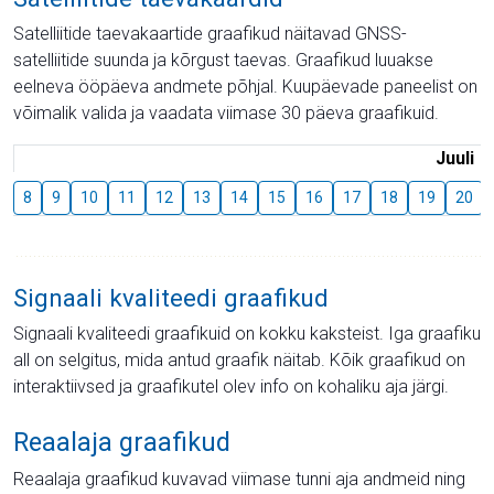
Satelliitide taevakaartide graafikud näitavad GNSS-
satelliitide suunda ja kõrgust taevas. Graafikud luuakse
eelneva ööpäeva andmete põhjal. Kuupäevade paneelist on
võimalik valida ja vaadata viimase 30 päeva graafikuid.
Juuli
8
9
10
11
12
13
14
15
16
17
18
19
20
Signaali kvaliteedi graafikud
Signaali kvaliteedi graafikuid on kokku kaksteist. Iga graafiku
all on selgitus, mida antud graafik näitab. Kõik graafikud on
interaktiivsed ja graafikutel olev info on kohaliku aja järgi.
Reaalaja graafikud
Reaalaja graafikud kuvavad viimase tunni aja andmeid ning