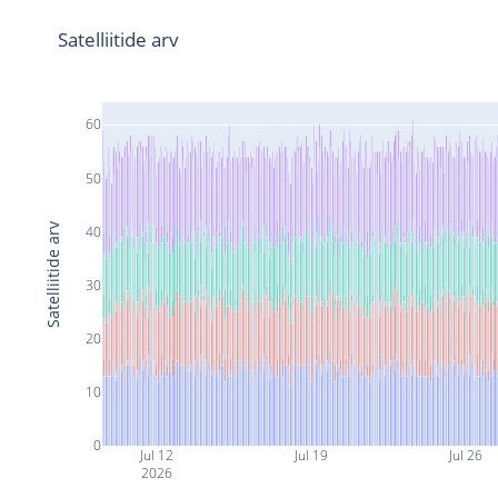
Satelliitide arv
60
50
Satelliitide arv
40
30
20
10
0
Jul 12
Jul 19
Jul 26
2026