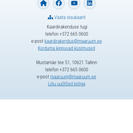
Vaata sisukaarti
Kaardirakenduse tugi
telefon +372 665 0600
e-post
kaardirakendus@maaruum.ee
Korduma kippuvad küsimused
Mustamäe tee 51, 10621 Tallinn
telefon +372 665 0600
e-post
maaruum@maaruum.ee
Liitu uuGISed listiga