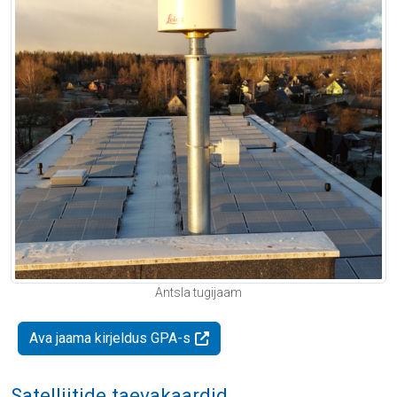
Antsla tugijaam
Ava jaama kirjeldus GPA-s
Satelliitide taevakaardid