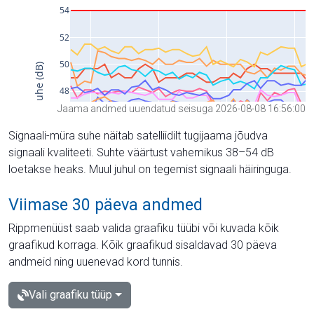
Jaama andmed uuendatud seisuga 2026-08-08 16:56:00
Signaali-müra suhe näitab satelliidilt tugijaama jõudva
signaali kvaliteeti. Suhte väärtust vahemikus 38–54 dB
loetakse heaks. Muul juhul on tegemist signaali häiringuga.
Viimase 30 päeva andmed
Rippmenüüst saab valida graafiku tüübi või kuvada kõik
graafikud korraga. Kõik graafikud sisaldavad 30 päeva
andmeid ning uuenevad kord tunnis.
Vali graafiku tüüp