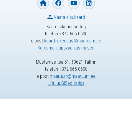
Vaata sisukaarti
Kaardirakenduse tugi
telefon +372 665 0600
e-post
kaardirakendus@maaruum.ee
Korduma kippuvad küsimused
Mustamäe tee 51, 10621 Tallinn
telefon +372 665 0600
e-post
maaruum@maaruum.ee
Liitu uuGISed listiga