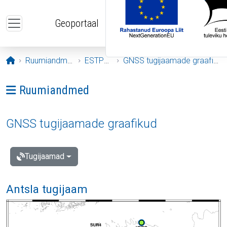
Liigu edasi põhisisu juurde
Geoportaal
Avaleht
Ruumiandmed
ESTPOS
GNSS tugijaamade graafikud
Ava menüü: Ruumiandmed
Ruumiandmed
GNSS tugijaamade graafikud
Tugijaamad
Antsla tugijaam