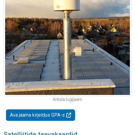
Antsla tugijaam
Ava jaama kirjeldus GPA-s
Satelliitide taevakaardid