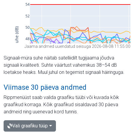
Jaama andmed uuendatud seisuga 2026-08-08 11:55:00
Signaali-müra suhe näitab satelliidilt tugijaama jõudva
signaali kvaliteeti. Suhte väärtust vahemikus 38–54 dB
loetakse heaks. Muul juhul on tegemist signaali häiringuga.
Viimase 30 päeva andmed
Rippmenüüst saab valida graafiku tüübi või kuvada kõik
graafikud korraga. Kõik graafikud sisaldavad 30 päeva
andmeid ning uuenevad kord tunnis.
Vali graafiku tüüp