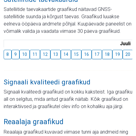
Satelliitide taevakaartide graafikud näitavad GNSS-
satelliitide suunda ja kõrgust taevas. Graafikud luuakse
eelneva ööpäeva andmete põhjal. Kuupäevade paneelist on
võimalik valida ja vaadata viimase 30 päeva graafikuid.
Juuli
8
9
10
11
12
13
14
15
16
17
18
19
20
Signaali kvaliteedi graafikud
Signaali kvaliteedi graafikuid on kokku kaksteist. Iga graafiku
all on selgitus, mida antud graafik näitab. Kõik graafikud on
interaktiivsed ja graafikutel olev info on kohaliku aja järgi.
Reaalaja graafikud
Reaalaja graafikud kuvavad viimase tunni aja andmeid ning