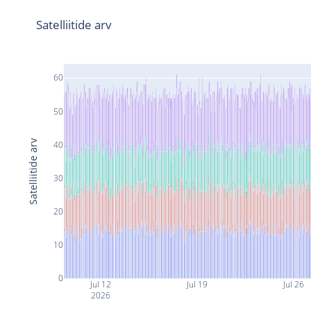
Satelliitide arv
60
50
Satelliitide arv
40
30
20
10
0
Jul 12
Jul 19
Jul 26
2026