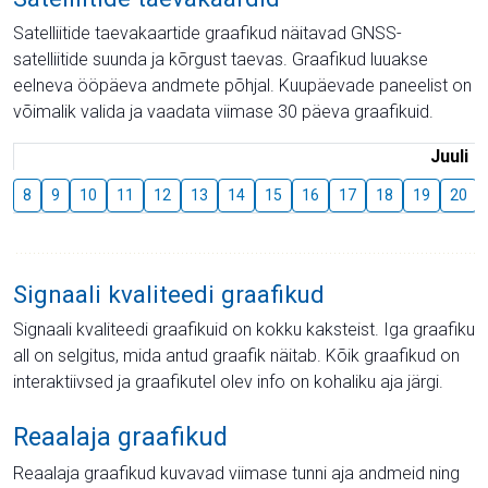
Satelliitide taevakaartide graafikud näitavad GNSS-
satelliitide suunda ja kõrgust taevas. Graafikud luuakse
eelneva ööpäeva andmete põhjal. Kuupäevade paneelist on
võimalik valida ja vaadata viimase 30 päeva graafikuid.
Juuli
8
9
10
11
12
13
14
15
16
17
18
19
20
Signaali kvaliteedi graafikud
Signaali kvaliteedi graafikuid on kokku kaksteist. Iga graafiku
all on selgitus, mida antud graafik näitab. Kõik graafikud on
interaktiivsed ja graafikutel olev info on kohaliku aja järgi.
Reaalaja graafikud
Reaalaja graafikud kuvavad viimase tunni aja andmeid ning