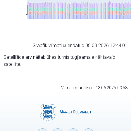
Graafik viimati uuendatud 08.08.2026 12:44:01
Satelliitide arv näitab ühes tunnis tugijaamale nähtavaid
satelliite.
Viimati muudetud: 13.06.2025 09:53