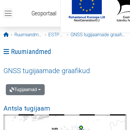
Liigu edasi põhisisu juurde
Geoportaal
Avaleht
Ruumiandmed
ESTPOS
GNSS tugijaamade graafikud
Ava menüü: Ruumiandmed
Ruumiandmed
GNSS tugijaamade graafikud
Tugijaamad
Antsla tugijaam