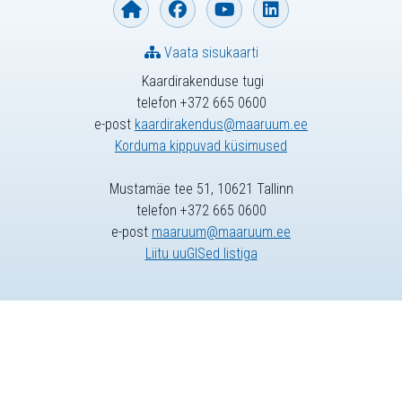
Vaata sisukaarti
Kaardirakenduse tugi
telefon +372 665 0600
e-post
kaardirakendus@maaruum.ee
Korduma kippuvad küsimused
Mustamäe tee 51, 10621 Tallinn
telefon +372 665 0600
e-post
maaruum@maaruum.ee
Liitu uuGISed listiga