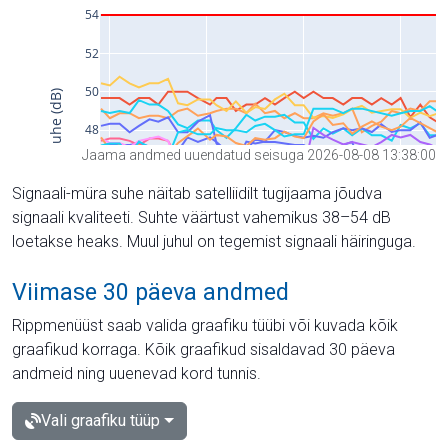
Jaama andmed uuendatud seisuga 2026-08-08 13:38:00
Signaali-müra suhe näitab satelliidilt tugijaama jõudva
signaali kvaliteeti. Suhte väärtust vahemikus 38–54 dB
loetakse heaks. Muul juhul on tegemist signaali häiringuga.
Viimase 30 päeva andmed
Rippmenüüst saab valida graafiku tüübi või kuvada kõik
graafikud korraga. Kõik graafikud sisaldavad 30 päeva
andmeid ning uuenevad kord tunnis.
Vali graafiku tüüp