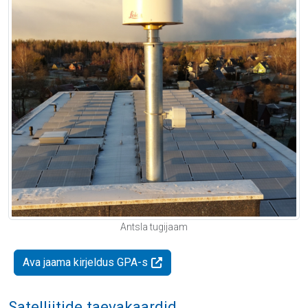
Antsla tugijaam
Ava jaama kirjeldus GPA-s
Satelliitide taevakaardid