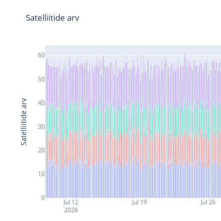
Satelliitide arv
60
50
Satelliitide arv
40
30
20
10
0
Jul 12
Jul 19
Jul 26
2026