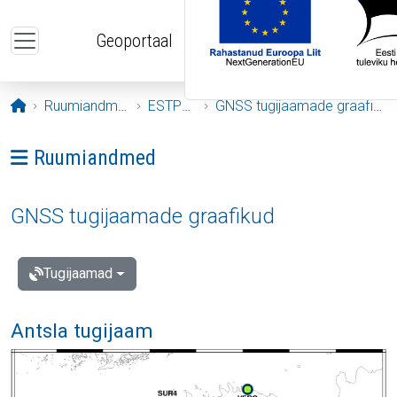
Liigu edasi põhisisu juurde
Geoportaal
Avaleht
Ruumiandmed
ESTPOS
GNSS tugijaamade graafikud
Ava menüü: Ruumiandmed
Ruumiandmed
GNSS tugijaamade graafikud
Tugijaamad
Antsla tugijaam