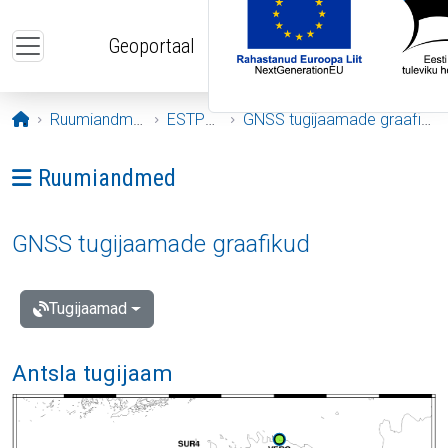
Liigu edasi põhisisu juurde
Geoportaal
Avaleht
Ruumiandmed
ESTPOS
GNSS tugijaamade graafikud
Ava menüü: Ruumiandmed
Ruumiandmed
GNSS tugijaamade graafikud
Tugijaamad
Antsla tugijaam