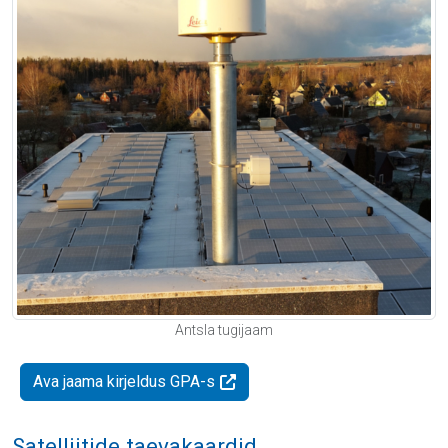
Antsla tugijaam
Ava jaama kirjeldus GPA-s
Satelliitide taevakaardid