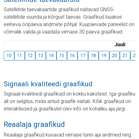
Satelliitide taevakaartide graafikud näitavad GNSS-
satelliitide suunda ja kõrgust taevas. Graafikud luuakse
eelneva ööpäeva andmete põhjal. Kuupäevade paneelist on
võimalik valida ja vaadata viimase 30 päeva graafikuid.
Juuli
10
11
12
13
14
15
16
17
18
19
20
21
22
Signaali kvaliteedi graafikud
Signaali kvaliteedi graafikuid on kokku kaksteist. Iga graafiku
all on selgitus, mida antud graafik näitab. Kõik graafikud on
interaktiivsed ja graafikutel olev info on kohaliku aja järgi.
Reaalaja graafikud
Reaalaja graafikud kuvavad viimase tunni aja andmeid ning