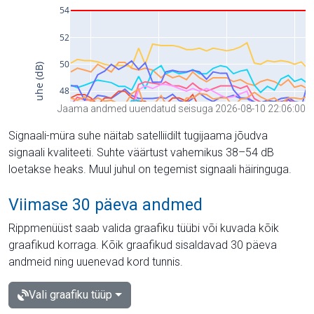
Jaama andmed uuendatud seisuga 2026-08-10 22:06:00
Signaali-müra suhe näitab satelliidilt tugijaama jõudva
signaali kvaliteeti. Suhte väärtust vahemikus 38–54 dB
loetakse heaks. Muul juhul on tegemist signaali häiringuga.
Viimase 30 päeva andmed
Rippmenüüst saab valida graafiku tüübi või kuvada kõik
graafikud korraga. Kõik graafikud sisaldavad 30 päeva
andmeid ning uuenevad kord tunnis.
Vali graafiku tüüp