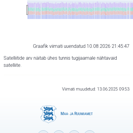
Graafik viimati uuendatud 10.08.2026 21:45:47
Satelliitide arv näitab ühes tunnis tugijaamale nähtavaid
satelliite.
Viimati muudetud: 13.06.2025 09:53