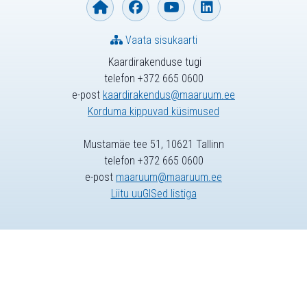
Vaata sisukaarti
Kaardirakenduse tugi
telefon +372 665 0600
e-post
kaardirakendus@maaruum.ee
Korduma kippuvad küsimused
Mustamäe tee 51, 10621 Tallinn
telefon +372 665 0600
e-post
maaruum@maaruum.ee
Liitu uuGISed listiga