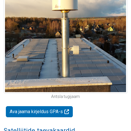
Antsla tugijaam
Ava jaama kirjeldus GPA-s
Satelliitide taevakaardid