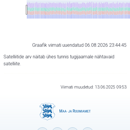
Graafik viimati uuendatud 06.08.2026 23:44:45
Satelliitide arv näitab ühes tunnis tugijaamale nähtavaid
satelliite.
Viimati muudetud: 13.06.2025 09:53