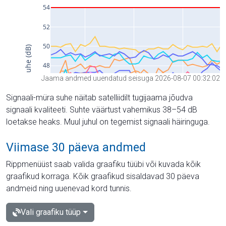
Jaama andmed uuendatud seisuga 2026-08-07 00:32:02
Signaali-müra suhe näitab satelliidilt tugijaama jõudva
signaali kvaliteeti. Suhte väärtust vahemikus 38–54 dB
loetakse heaks. Muul juhul on tegemist signaali häiringuga.
Viimase 30 päeva andmed
Rippmenüüst saab valida graafiku tüübi või kuvada kõik
graafikud korraga. Kõik graafikud sisaldavad 30 päeva
andmeid ning uuenevad kord tunnis.
Vali graafiku tüüp