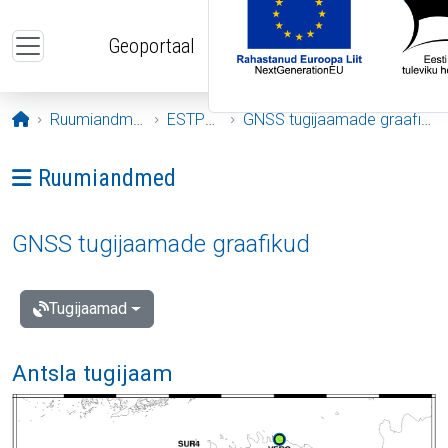
Liigu edasi põhisisu juurde
Geoportaal
Avaleht
Ruumiandmed
ESTPOS
GNSS tugijaamade graafikud
Ava menüü: Ruumiandmed
Ruumiandmed
GNSS tugijaamade graafikud
Tugijaamad
Antsla tugijaam