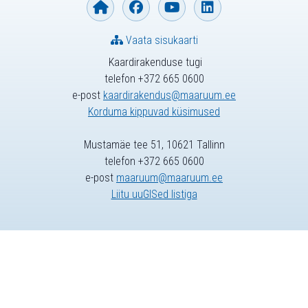
Vaata sisukaarti
Kaardirakenduse tugi
telefon +372 665 0600
e-post
kaardirakendus@maaruum.ee
Korduma kippuvad küsimused
Mustamäe tee 51, 10621 Tallinn
telefon +372 665 0600
e-post
maaruum@maaruum.ee
Liitu uuGISed listiga