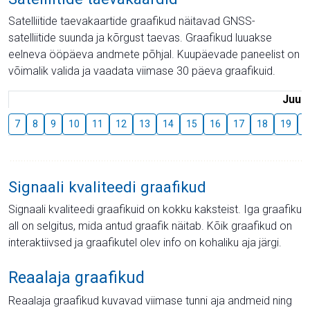
Satelliitide taevakaartide graafikud näitavad GNSS-
satelliitide suunda ja kõrgust taevas. Graafikud luuakse
eelneva ööpäeva andmete põhjal. Kuupäevade paneelist on
võimalik valida ja vaadata viimase 30 päeva graafikuid.
Juuli
7
8
9
10
11
12
13
14
15
16
17
18
19
2
Signaali kvaliteedi graafikud
Signaali kvaliteedi graafikuid on kokku kaksteist. Iga graafiku
all on selgitus, mida antud graafik näitab. Kõik graafikud on
interaktiivsed ja graafikutel olev info on kohaliku aja järgi.
Reaalaja graafikud
Reaalaja graafikud kuvavad viimase tunni aja andmeid ning