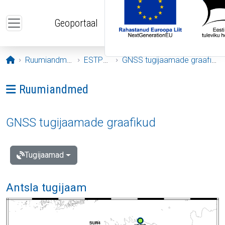
Liigu edasi põhisisu juurde
Geoportaal
Avaleht
Ruumiandmed
ESTPOS
GNSS tugijaamade graafikud
Ava menüü: Ruumiandmed
Ruumiandmed
GNSS tugijaamade graafikud
Tugijaamad
Antsla tugijaam