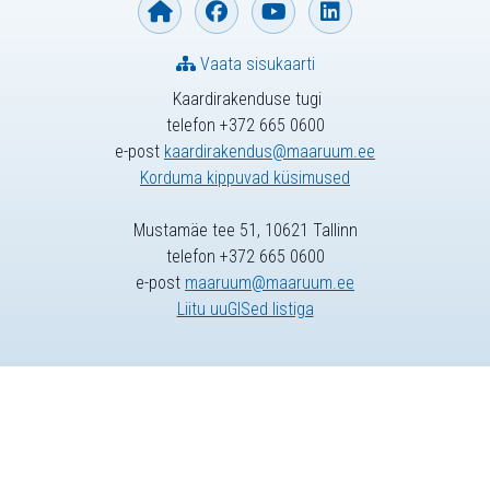
Vaata sisukaarti
Kaardirakenduse tugi
telefon +372 665 0600
e-post
kaardirakendus@maaruum.ee
Korduma kippuvad küsimused
Mustamäe tee 51, 10621 Tallinn
telefon +372 665 0600
e-post
maaruum@maaruum.ee
Liitu uuGISed listiga