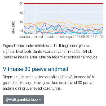
Jaama andmed uuendatud seisuga 2026-08-06 22:24:05
Signaali-müra suhe näitab satelliidilt tugijaama jõudva
signaali kvaliteeti. Suhte väärtust vahemikus 38–54 dB
loetakse heaks. Muul juhul on tegemist signaali häiringuga.
Viimase 30 päeva andmed
Rippmenüüst saab valida graafiku tüübi või kuvada kõik
graafikud korraga. Kõik graafikud sisaldavad 30 päeva
andmeid ning uuenevad kord tunnis.
Vali graafiku tüüp