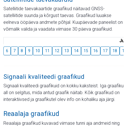
Satelliitide taevakaartide graafikud näitavad GNSS-
satelliitide suunda ja kõrgust taevas. Graafikud luuakse
eelneva ööpäeva andmete põhjal. Kuupäevade paneelist on
võimalik valida ja vaadata viimase 30 päeva graafikuid.
Juu
6
7
8
9
10
11
12
13
14
15
16
17
18
19
Signaali kvaliteedi graafikud
Signaali kvaliteedi graafikuid on kokku kaksteist. Iga graafiku
all on selgitus, mida antud graafik näitab. Kõik graafikud on
interaktiivsed ja graafikutel olev info on kohaliku aja järgi.
Reaalaja graafikud
Reaalaja graafikud kuvavad viimase tunni aja andmeid ning