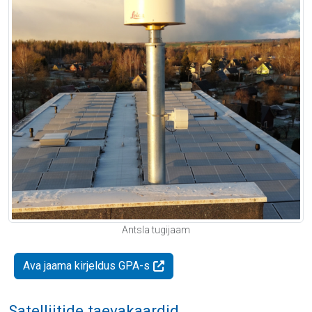
Antsla tugijaam
Ava jaama kirjeldus GPA-s
Satelliitide taevakaardid