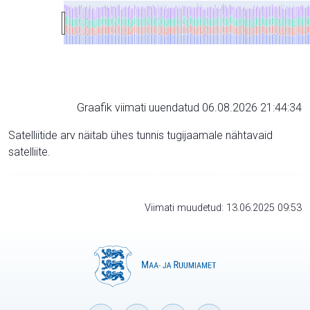
Graafik viimati uuendatud 06.08.2026 21:44:34
Satelliitide arv näitab ühes tunnis tugijaamale nähtavaid
satelliite.
Viimati muudetud: 13.06.2025 09:53