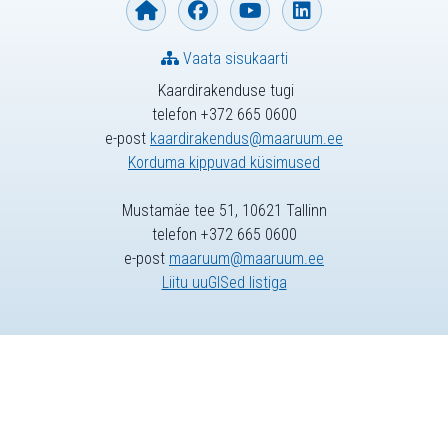
Vaata sisukaarti
Kaardirakenduse tugi
telefon +372 665 0600
e-post
kaardirakendus@maaruum.ee
Korduma kippuvad küsimused
Mustamäe tee 51, 10621 Tallinn
telefon +372 665 0600
e-post
maaruum@maaruum.ee
Liitu uuGISed listiga