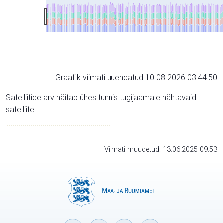
Graafik viimati uuendatud 10.08.2026 03:44:50
Satelliitide arv näitab ühes tunnis tugijaamale nähtavaid
satelliite.
Viimati muudetud: 13.06.2025 09:53