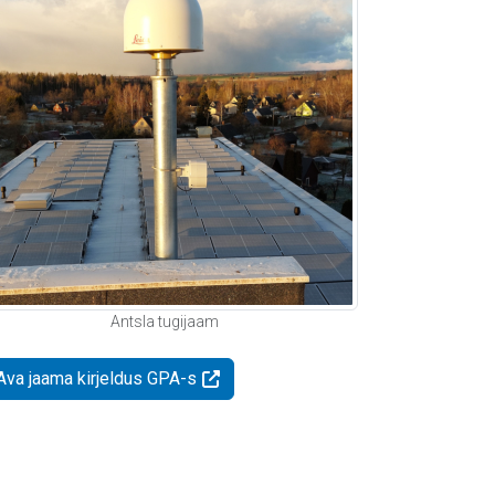
Antsla tugijaam
Ava jaama kirjeldus GPA-s