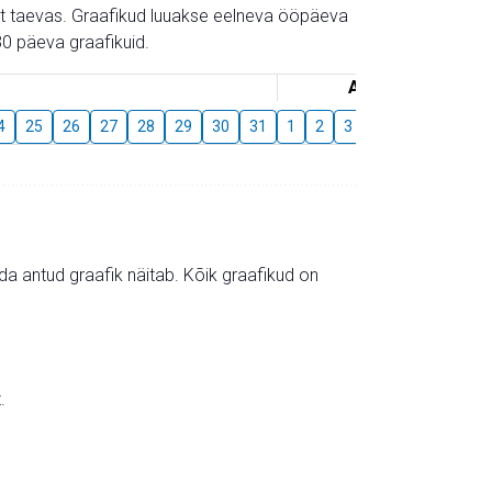
gust taevas. Graafikud luuakse eelneva ööpäeva
0 päeva graafikuid.
August
4
25
26
27
28
29
30
31
1
2
3
4
5
6
7
mida antud graafik näitab. Kõik graafikud on
.