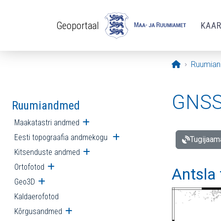
Liigu edasi põhisisu juurde
Geoportaal
KAA
Avaleht
Ruumia
GNSS 
Ruumiandmed
Maakatastri andmed
Ava alammenüü
Eesti topograafia andmekogu
Ava alammenüü
Tugijaam
Kitsenduste andmed
Ava alammenüü
Ortofotod
Ava alammenüü
Antsla
Geo3D
Ava alammenüü
Kaldaerofotod
Kõrgusandmed
Ava alammenüü