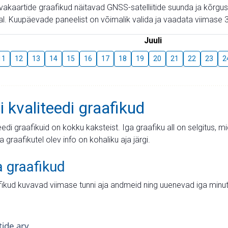
aevakaartide graafikud näitavad GNSS-satelliitide suunda ja kõr
l. Kuupäevade paneelist on võimalik valida ja vaadata viimase 3
Juuli
11
12
13
14
15
16
17
18
19
20
21
22
23
2
i kvaliteedi graafikud
teedi graafikuid on kokku kaksteist. Iga graafiku all on selgitus, 
ja graafikutel olev info on kohaliku aja järgi.
a graafikud
fikud kuvavad viimase tunni aja andmeid ning uuenevad iga minut