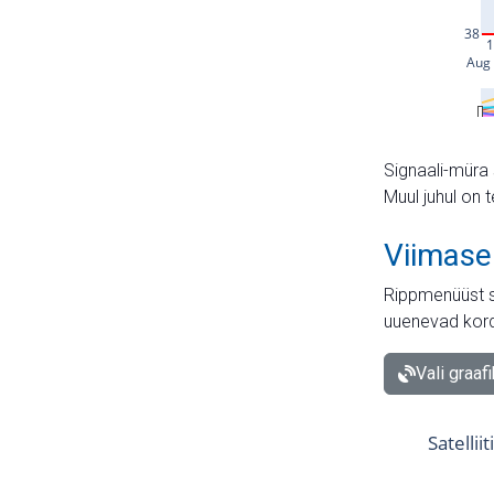
Signaali-müra 
Muul juhul on 
Viimase
Rippmenüüst s
uuenevad kord
Vali graaf
Satellii