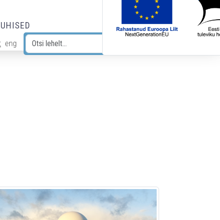
JUHISED
t
eng
Otsi