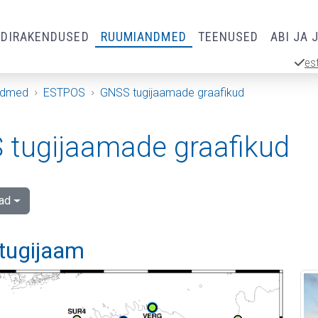
RDIRAKENDUSED
RUUMIANDMED
TEENUSED
ABI JA 
es
ndmed
ESTPOS
GNSS tugijaamade graafikud
tugijaamade graafikud
ad
 tugijaam