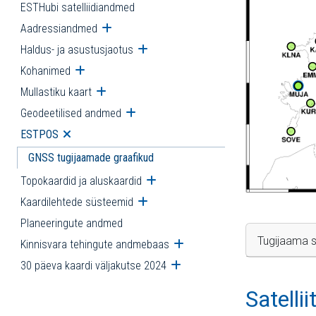
ESTHubi satelliidiandmed
Aadressiandmed
Ava alammenüü
Haldus- ja asustusjaotus
Ava alammenüü
Kohanimed
Ava alammenüü
Mullastiku kaart
Ava alammenüü
Geodeetilised andmed
Ava alammenüü
ESTPOS
Ava alammenüü
GNSS tugijaamade graafikud
Topokaardid ja aluskaardid
Ava alammenüü
Kaardilehtede süsteemid
Ava alammenüü
Planeeringute andmed
Tugijaama s
Kinnisvara tehingute andmebaas
Ava alammenüü
30 päeva kaardi väljakutse 2024
Ava alammenüü
Satelli