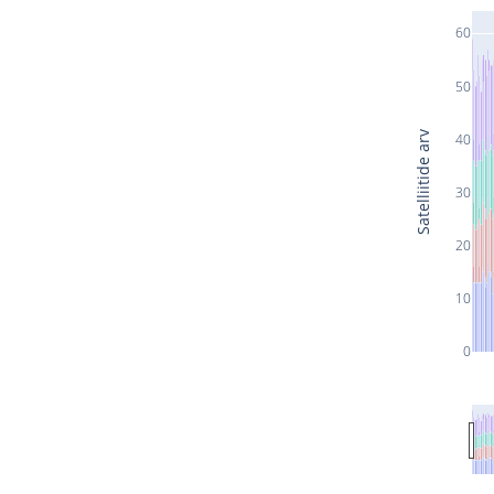
60
50
Satelliitide arv
40
30
20
10
0