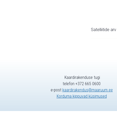
Satelliitide ar
Kaardirakenduse tugi
telefon +372 665 0600
e-post
kaardirakendus@maaruum.ee
Korduma kippuvad küsimused