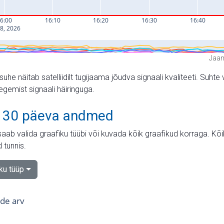
Jaam
suhe näitab satelliidilt tugijaama jõudva signaali kvaliteeti. Su
tegemist signaali häiringuga.
 30 päeva andmed
aab valida graafiku tüübi või kuvada kõik graafikud korraga. Kõ
 tunnis.
iku tüüp
tide arv