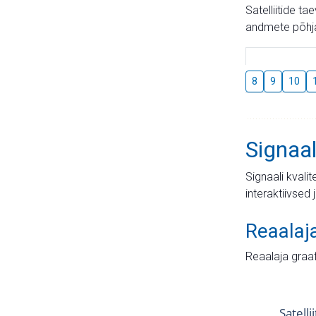
Satelliitide t
andmete põhja
8
9
10
Signaal
Signaali kvali
interaktiivsed 
Reaalaj
Reaalaja graa