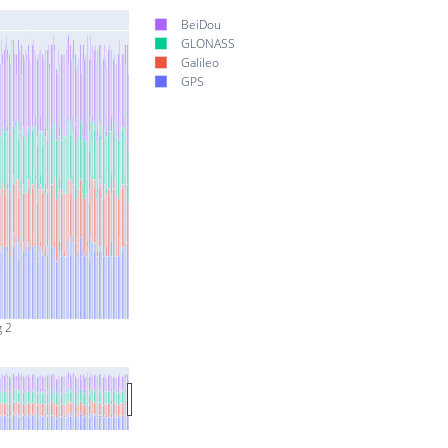
BeiDou
GLONASS
Galileo
GPS
g 2