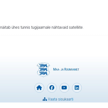
v näitab ühes tunnis tugijaamale nähtavaid satelliite.
Vaata sisukaarti