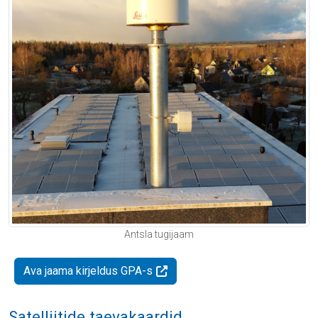
Antsla tugijaam
Ava jaama kirjeldus GPA-s
Satelliitide taevakaardid