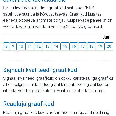
Satelliitide taevakaartide graafikud näitavad GNSS-
satelliitide suunda ja kõrgust taevas. Graafikud luuakse
eelneva ööpäeva andmete põhjal. Kuupäevade paneelist on
võimalik valida ja vaadata viimase 30 päeva graafikuid.
Juuli
8
9
10
11
12
13
14
15
16
17
18
19
20
Signaali kvaliteedi graafikud
Signaali kvaliteedi graafikuid on kokku kaksteist. Iga graafiku
all on selgitus, mida antud graafik näitab. Kõik graafikud on
interaktiivsed ja graafikutel olev info on kohaliku aja järgi.
Reaalaja graafikud
Reaalaja graafikud kuvavad viimase tunni aja andmeid ning