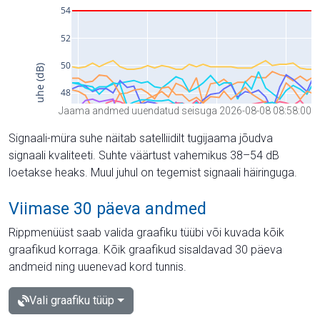
Jaama andmed uuendatud seisuga 2026-08-08 08:58:00
Signaali-müra suhe näitab satelliidilt tugijaama jõudva
signaali kvaliteeti. Suhte väärtust vahemikus 38–54 dB
loetakse heaks. Muul juhul on tegemist signaali häiringuga.
Viimase 30 päeva andmed
Rippmenüüst saab valida graafiku tüübi või kuvada kõik
graafikud korraga. Kõik graafikud sisaldavad 30 päeva
andmeid ning uuenevad kord tunnis.
Vali graafiku tüüp