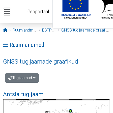
Liigu edasi põhisisu juurde
Geoportaal
Avaleht
Ruumiandmed
ESTPOS
GNSS tugijaamade graafikud
Ava menüü: Ruumiandmed
Ruumiandmed
GNSS tugijaamade graafikud
Tugijaamad
Antsla tugijaam