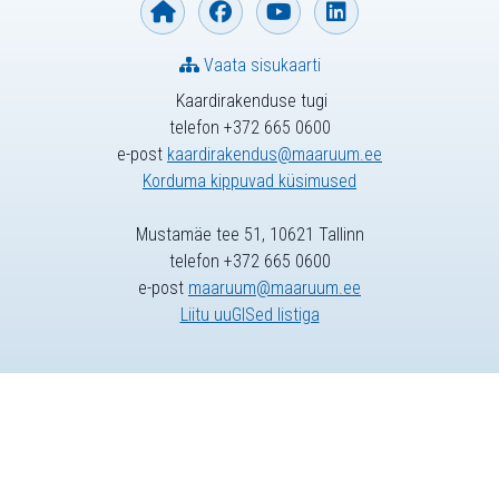
Vaata sisukaarti
Kaardirakenduse tugi
telefon +372 665 0600
e-post
kaardirakendus@maaruum.ee
Korduma kippuvad küsimused
Mustamäe tee 51, 10621 Tallinn
telefon +372 665 0600
e-post
maaruum@maaruum.ee
Liitu uuGISed listiga