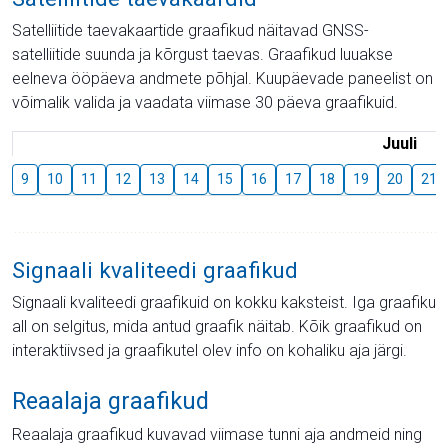
Satelliitide taevakaartide graafikud näitavad GNSS-
satelliitide suunda ja kõrgust taevas. Graafikud luuakse
eelneva ööpäeva andmete põhjal. Kuupäevade paneelist on
võimalik valida ja vaadata viimase 30 päeva graafikuid.
Juuli
9
10
11
12
13
14
15
16
17
18
19
20
21
Signaali kvaliteedi graafikud
Signaali kvaliteedi graafikuid on kokku kaksteist. Iga graafiku
all on selgitus, mida antud graafik näitab. Kõik graafikud on
interaktiivsed ja graafikutel olev info on kohaliku aja järgi.
Reaalaja graafikud
Reaalaja graafikud kuvavad viimase tunni aja andmeid ning