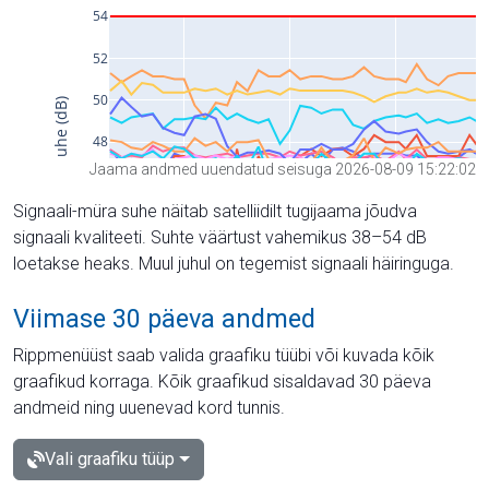
Jaama andmed uuendatud seisuga 2026-08-09 15:22:02
Signaali-müra suhe näitab satelliidilt tugijaama jõudva
signaali kvaliteeti. Suhte väärtust vahemikus 38–54 dB
loetakse heaks. Muul juhul on tegemist signaali häiringuga.
Viimase 30 päeva andmed
Rippmenüüst saab valida graafiku tüübi või kuvada kõik
graafikud korraga. Kõik graafikud sisaldavad 30 päeva
andmeid ning uuenevad kord tunnis.
Vali graafiku tüüp