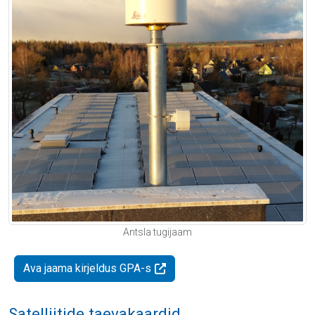
Antsla tugijaam
Ava jaama kirjeldus GPA-s
Satelliitide taevakaardid