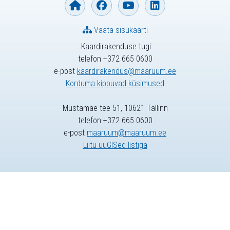
Vaata sisukaarti
Kaardirakenduse tugi
telefon +372 665 0600
e-post
kaardirakendus@maaruum.ee
Korduma kippuvad küsimused
Mustamäe tee 51, 10621 Tallinn
telefon +372 665 0600
e-post
maaruum@maaruum.ee
Liitu uuGISed listiga