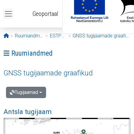
Liigu edasi põhisisu juurde
Geoportaal
Avaleht
Ruumiandmed
ESTPOS
GNSS tugijaamade graafikud
Ava menüü: Ruumiandmed
Ruumiandmed
GNSS tugijaamade graafikud
Tugijaamad
Antsla tugijaam