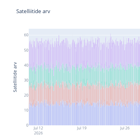
Satelliitide arv
60
50
Satelliitide arv
40
30
20
10
0
Jul 12
Jul 19
Jul 26
2026