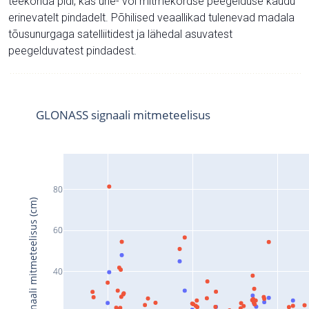
teekonda pidi, kas ühe- või mitmekordse peegelduse kaudu
erinevatelt pindadelt. Põhilised veaallikad tulenevad madala
tõusunurgaga satelliitidest ja lähedal asuvatest
peegelduvatest pindadest.
GLONASS signaali mitmeteelisus
80
Signaali mitmeteelisus (cm)
60
40