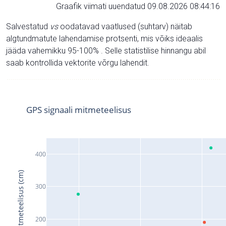
Graafik viimati uuendatud 09.08.2026 08:44:16
Salvestatud
vs
oodatavad vaatlused (suhtarv) näitab
algtundmatute lahendamise protsenti, mis võiks ideaalis
jääda vahemikku 95-100% . Selle statistilise hinnangu abil
saab kontrollida vektorite võrgu lahendit.
GPS signaali mitmeteelisus
400
Signaali mitmeteelisus (cm)
300
200