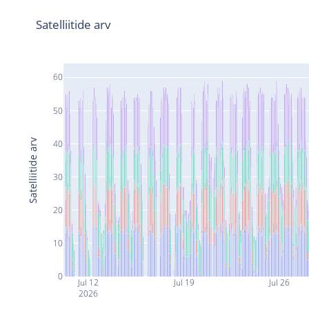
Satelliitide arv
60
50
Satelliitide arv
40
30
20
10
0
Jul 12
Jul 19
Jul 26
2026