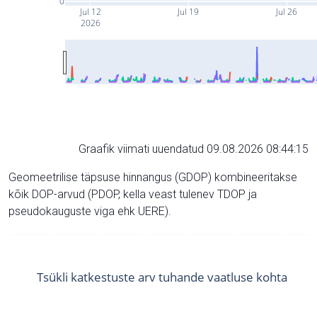
0
Jul 12
Jul 19
Jul 26
2026
Graafik viimati uuendatud 09.08.2026 08:44:15
Geomeetrilise täpsuse hinnangus (GDOP) kombineeritakse
kõik DOP-arvud (PDOP, kella veast tulenev TDOP ja
pseudokauguste viga ehk UERE).
Tsükli katkestuste arv tuhande vaatluse kohta