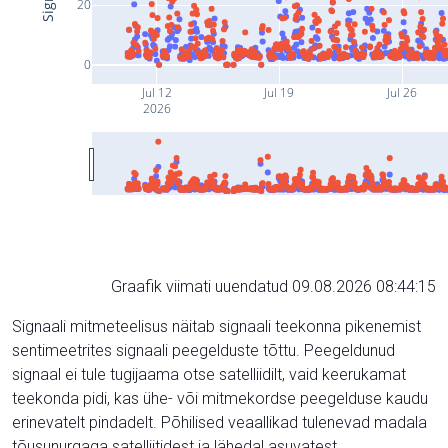
20
0
Jul 12
Jul 19
Jul 26
2026
Graafik viimati uuendatud 09.08.2026 08:44:15
Signaali mitmeteelisus näitab signaali teekonna pikenemist
sentimeetrites signaali peegelduste tõttu. Peegeldunud
signaal ei tule tugijaama otse satelliidilt, vaid keerukamat
teekonda pidi, kas ühe- või mitmekordse peegelduse kaudu
erinevatelt pindadelt. Põhilised veaallikad tulenevad madala
tõusunurgaga satelliitidest ja lähedal asuvatest