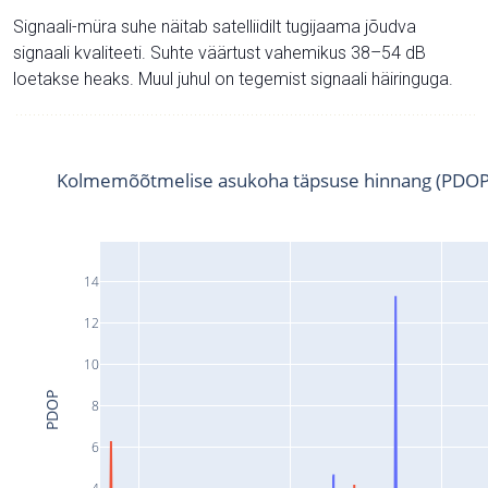
Signaali-müra suhe näitab satelliidilt tugijaama jõudva
signaali kvaliteeti. Suhte väärtust vahemikus 38–54 dB
loetakse heaks. Muul juhul on tegemist signaali häiringuga.
Kolmemõõtmelise asukoha täpsuse hinnang (PDOP
14
12
10
PDOP
8
6