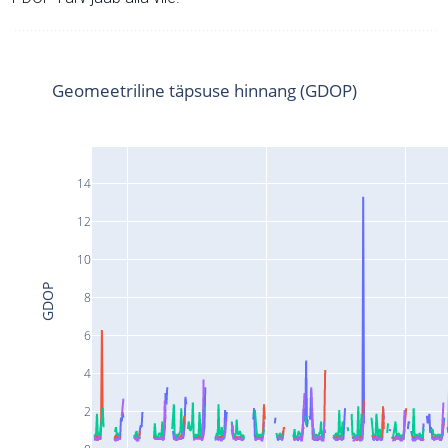
Geomeetriline täpsuse hinnang (GDOP)
14
12
10
GDOP
8
6
4
2