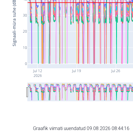
Signaali-müra suhe (dB)
30
20
10
0
Jul 12
Jul 19
Jul 26
2026
Graafik viimati uuendatud 09.08.2026 08:44:16