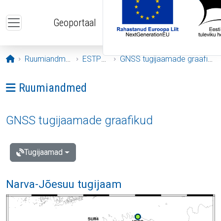
Liigu edasi põhisisu juurde
Geoportaal
Avaleht
Ruumiandmed
ESTPOS
GNSS tugijaamade graafikud
Ava menüü: Ruumiandmed
Ruumiandmed
GNSS tugijaamade graafikud
Tugijaamad
Narva-Jõesuu tugijaam