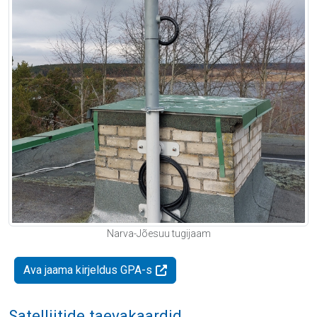
Narva-Jõesuu tugijaam
Ava jaama kirjeldus GPA-s
Satelliitide taevakaardid