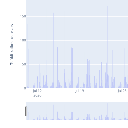
150
Tsükli katkestuste arv
100
50
0
Jul 12
Jul 19
Jul 26
2026