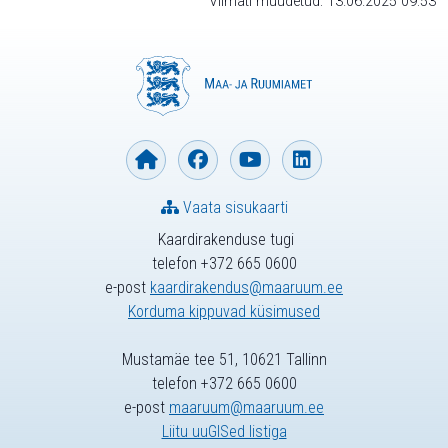
Viimati muudetud: 13.06.2025 09:53
Vaata sisukaarti
Kaardirakenduse tugi
telefon +372 665 0600
e-post
kaardirakendus@maaruum.ee
Korduma kippuvad küsimused
Mustamäe tee 51, 10621 Tallinn
telefon +372 665 0600
e-post
maaruum@maaruum.ee
Liitu uuGISed listiga