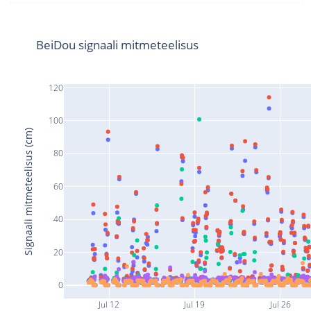
BeiDou signaali mitmeteelisus
120
100
Signaali mitmeteelisus (cm)
80
60
40
20
0
Jul 12
Jul 19
Jul 26