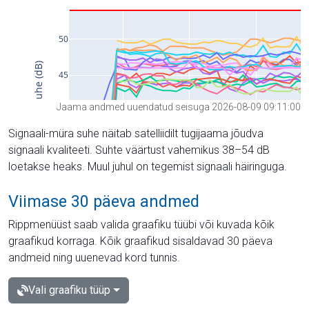
Jaama andmed uuendatud seisuga 2026-08-09 09:11:00
Signaali-müra suhe näitab satelliidilt tugijaama jõudva
signaali kvaliteeti. Suhte väärtust vahemikus 38–54 dB
loetakse heaks. Muul juhul on tegemist signaali häiringuga.
Viimase 30 päeva andmed
Rippmenüüst saab valida graafiku tüübi või kuvada kõik
graafikud korraga. Kõik graafikud sisaldavad 30 päeva
andmeid ning uuenevad kord tunnis.
Vali graafiku tüüp