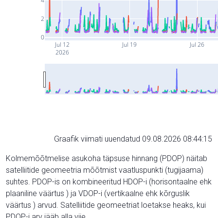
4
2
0
Jul 12
Jul 19
Jul 26
2026
Graafik viimati uuendatud 09.08.2026 08:44:15
Kolmemõõtmelise asukoha täpsuse hinnang (PDOP) näitab
satelliitide geomeetria mõõtmist vaatluspunkti (tugijaama)
suhtes. PDOP-is on kombineeritud HDOP-i (horisontaalne ehk
plaaniline väärtus ) ja VDOP-i (vertikaalne ehk kõrguslik
väärtus ) arvud. Satelliitide geomeetriat loetakse heaks, kui
PDOP-i arv jääb alla viie.