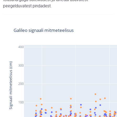
peegelduvatest pindadest.
Galileo signaali mitmeteelisus
400
Signaali mitmeteelisus (cm)
300
200
100