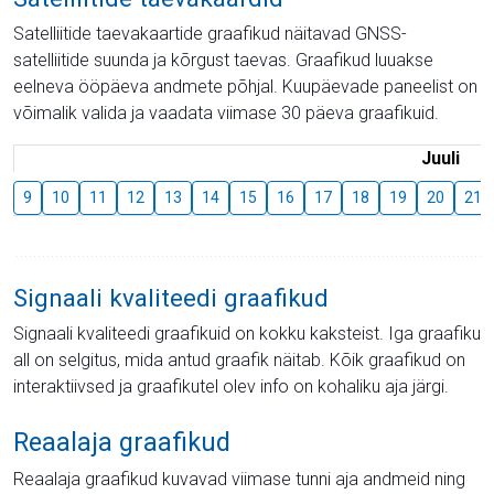
Satelliitide taevakaartide graafikud näitavad GNSS-
satelliitide suunda ja kõrgust taevas. Graafikud luuakse
eelneva ööpäeva andmete põhjal. Kuupäevade paneelist on
võimalik valida ja vaadata viimase 30 päeva graafikuid.
Juuli
9
10
11
12
13
14
15
16
17
18
19
20
21
Signaali kvaliteedi graafikud
Signaali kvaliteedi graafikuid on kokku kaksteist. Iga graafiku
all on selgitus, mida antud graafik näitab. Kõik graafikud on
interaktiivsed ja graafikutel olev info on kohaliku aja järgi.
Reaalaja graafikud
Reaalaja graafikud kuvavad viimase tunni aja andmeid ning