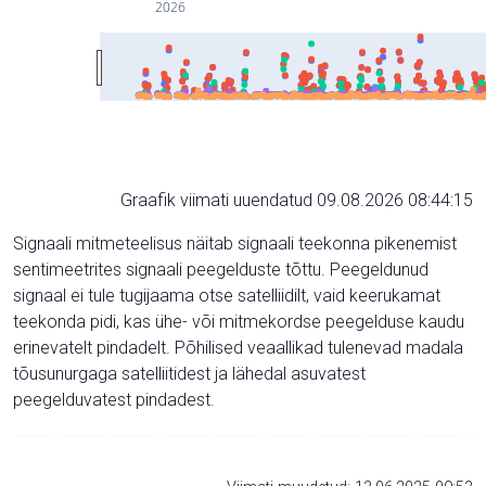
2026
Graafik viimati uuendatud 09.08.2026 08:44:15
Signaali mitmeteelisus näitab signaali teekonna pikenemist
sentimeetrites signaali peegelduste tõttu. Peegeldunud
signaal ei tule tugijaama otse satelliidilt, vaid keerukamat
teekonda pidi, kas ühe- või mitmekordse peegelduse kaudu
erinevatelt pindadelt. Põhilised veaallikad tulenevad madala
tõusunurgaga satelliitidest ja lähedal asuvatest
peegelduvatest pindadest.