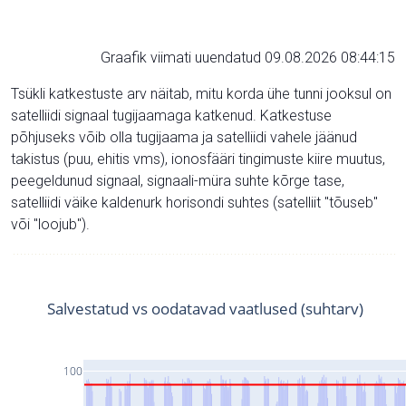
Graafik viimati uuendatud 09.08.2026 08:44:15
Tsükli katkestuste arv näitab, mitu korda ühe tunni jooksul on
satelliidi signaal tugijaamaga katkenud. Katkestuse
põhjuseks võib olla tugijaama ja satelliidi vahele jäänud
takistus (puu, ehitis vms), ionosfääri tingimuste kiire muutus,
peegeldunud signaal, signaali-müra suhte kõrge tase,
satelliidi väike kaldenurk horisondi suhtes (satelliit "tõuseb"
või "loojub").
Salvestatud vs oodatavad vaatlused (suhtarv)
100