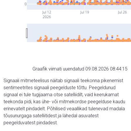
0
Jul 12
Jul 19
Jul 26
2026
Graafik viimati uuendatud 09.08.2026 08:44:15
Signaali mitmeteelisus näitab signaali teekonna pikenemist
sentimeetrites signaali peegelduste tõttu. Peegeldunud
signaal ei tule tugijaama otse satelliidilt, vaid keerukamat
teekonda pidi, kas ühe- või mitmekordse peegelduse kaudu
erinevatelt pindadelt. Põhilised veaallikad tulenevad madala
tõusunurgaga satelliitidest ja lähedal asuvatest
peegelduvatest pindadest.