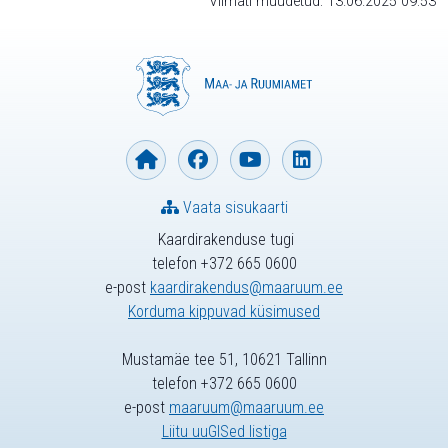
Viimati muudetud: 13.06.2025 09:53
Vaata sisukaarti
Kaardirakenduse tugi
telefon +372 665 0600
e-post
kaardirakendus@maaruum.ee
Korduma kippuvad küsimused
Mustamäe tee 51, 10621 Tallinn
telefon +372 665 0600
e-post
maaruum@maaruum.ee
Liitu uuGISed listiga