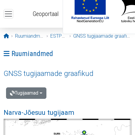
Liigu edasi põhisisu juurde
Geoportaal
Avaleht
Ruumiandmed
ESTPOS
GNSS tugijaamade graafikud
Ava menüü: Ruumiandmed
Ruumiandmed
GNSS tugijaamade graafikud
Tugijaamad
Narva-Jõesuu tugijaam