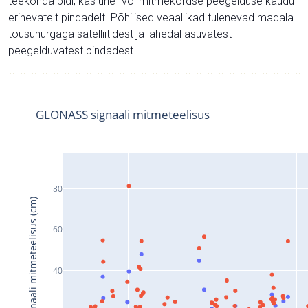
teekonda pidi, kas ühe- või mitmekordse peegelduse kaudu
erinevatelt pindadelt. Põhilised veaallikad tulenevad madala
tõusunurgaga satelliitidest ja lähedal asuvatest
peegelduvatest pindadest.
GLONASS signaali mitmeteelisus
80
Signaali mitmeteelisus (cm)
60
40