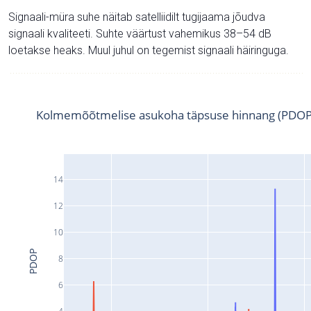
Signaali-müra suhe näitab satelliidilt tugijaama jõudva
signaali kvaliteeti. Suhte väärtust vahemikus 38–54 dB
loetakse heaks. Muul juhul on tegemist signaali häiringuga.
Kolmemõõtmelise asukoha täpsuse hinnang (PDOP
14
12
10
PDOP
8
6