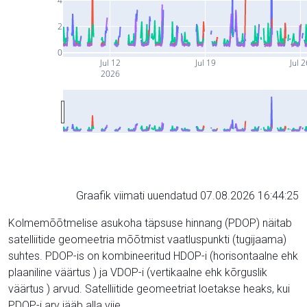
4
2
0
Jul 12
Jul 19
Jul 
2026
Graafik viimati uuendatud 07.08.2026 16:44:25
Kolmemõõtmelise asukoha täpsuse hinnang (PDOP) näitab
satelliitide geomeetria mõõtmist vaatluspunkti (tugijaama)
suhtes. PDOP-is on kombineeritud HDOP-i (horisontaalne ehk
plaaniline väärtus ) ja VDOP-i (vertikaalne ehk kõrguslik
väärtus ) arvud. Satelliitide geomeetriat loetakse heaks, kui
PDOP-i arv jääb alla viie.