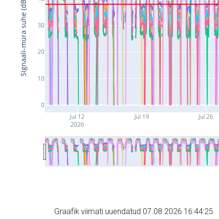
Signaali-müra suhe (dB)
30
20
10
0
Jul 12
Jul 19
Jul 26
2026
Graafik viimati uuendatud 07.08.2026 16:44:25