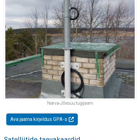
Narva-Jõesuu tugijaam
Ava jaama kirjeldus GPA-s
Satelliitide taevakaardid