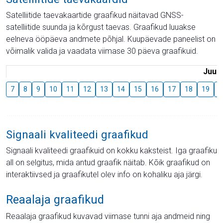
Satelliitide taevakaartide graafikud näitavad GNSS-
satelliitide suunda ja kõrgust taevas. Graafikud luuakse
eelneva ööpäeva andmete põhjal. Kuupäevade paneelist on
võimalik valida ja vaadata viimase 30 päeva graafikuid.
Juuli
7
8
9
10
11
12
13
14
15
16
17
18
19
2
Signaali kvaliteedi graafikud
Signaali kvaliteedi graafikuid on kokku kaksteist. Iga graafiku
all on selgitus, mida antud graafik näitab. Kõik graafikud on
interaktiivsed ja graafikutel olev info on kohaliku aja järgi.
Reaalaja graafikud
Reaalaja graafikud kuvavad viimase tunni aja andmeid ning