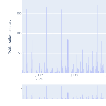
150
Tsükli katkestuste arv
100
50
0
Jul 12
Jul 19
2026