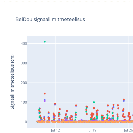
BeiDou signaali mitmeteelisus
400
Signaali mitmeteelisus (cm)
300
200
100
0
Jul 12
Jul 19
Jul 2