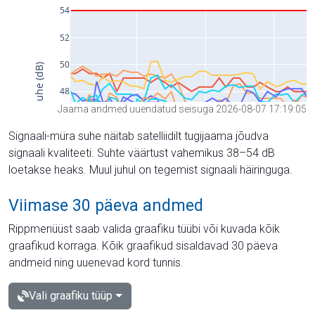
Jaama andmed uuendatud seisuga 2026-08-07 17:19:05
Signaali-müra suhe näitab satelliidilt tugijaama jõudva
signaali kvaliteeti. Suhte väärtust vahemikus 38–54 dB
loetakse heaks. Muul juhul on tegemist signaali häiringuga.
Viimase 30 päeva andmed
Rippmenüüst saab valida graafiku tüübi või kuvada kõik
graafikud korraga. Kõik graafikud sisaldavad 30 päeva
andmeid ning uuenevad kord tunnis.
Vali graafiku tüüp