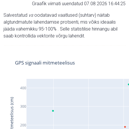
Graafik viimati uuendatud 07.08.2026 16:44:25
Salvestatud
vs
oodatavad vaatlused (suhtarv) näitab
algtundmatute lahendamise protsenti, mis võiks ideaalis
jääda vahemikku 95-100% . Selle statistilise hinnangu abil
saab kontrollida vektorite võrgu lahendit.
GPS signaali mitmeteelisus
400
Signaali mitmeteelisus (cm)
300
200