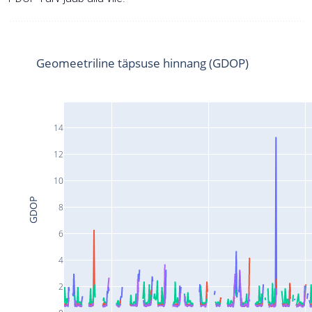
Geomeetriline täpsuse hinnang (GDOP)
14
12
10
GDOP
8
6
4
2