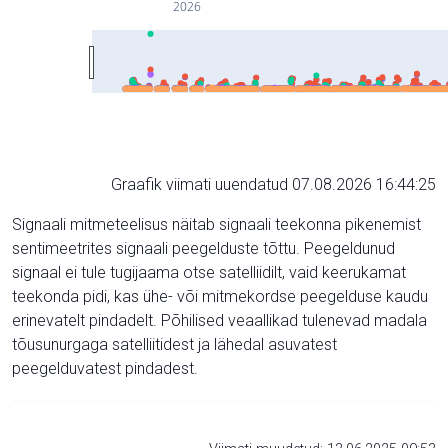
2026
Graafik viimati uuendatud 07.08.2026 16:44:25
Signaali mitmeteelisus näitab signaali teekonna pikenemist
sentimeetrites signaali peegelduste tõttu. Peegeldunud
signaal ei tule tugijaama otse satelliidilt, vaid keerukamat
teekonda pidi, kas ühe- või mitmekordse peegelduse kaudu
erinevatelt pindadelt. Põhilised veaallikad tulenevad madala
tõusunurgaga satelliitidest ja lähedal asuvatest
peegelduvatest pindadest.