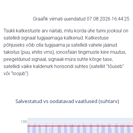
Graafik viimati uuendatud 07.08.2026 16:44:25
Tsükli katkestuste arv näitab, mitu korda ühe tunni jooksul on
satelliidi signaal tugijaamaga katkenud. Katkestuse
põhjuseks võib olla tugijaama ja satelliidi vahele jäänud
takistus (puu, ehitis vms), ionosfääri tingimuste kiire muutus,
peegeldunud signaal, signaali-müra suhte kõrge tase,
satelliidi väike kaldenurk horisondi suhtes (satelliit "tõuseb"
või "loojub").
Salvestatud vs oodatavad vaatlused (suhtarv)
100