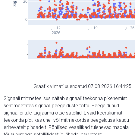
20
0
Jul 12
Jul 19
Jul 26
2026
Graafik viimati uuendatud 07.08.2026 16:44:25
Signaali mitmeteelisus näitab signaali teekonna pikenemist
sentimeetrites signaali peegelduste tõttu. Peegeldunud
signaal ei tule tugijaama otse satelliidilt, vaid keerukamat
teekonda pidi, kas ühe- või mitmekordse peegelduse kaudu
erinevatelt pindadelt. Põhilised veaallikad tulenevad madala
tõusunurgaga satelliitidest ja lähedal asuvatest