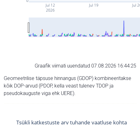
0
Jul 12
Jul 19
Jul 
2026
Graafik viimati uuendatud 07.08.2026 16:44:25
Geomeetrilise täpsuse hinnangus (GDOP) kombineeritakse
kõik DOP-arvud (PDOP, kella veast tulenev TDOP ja
pseudokauguste viga ehk UERE).
Tsükli katkestuste arv tuhande vaatluse kohta