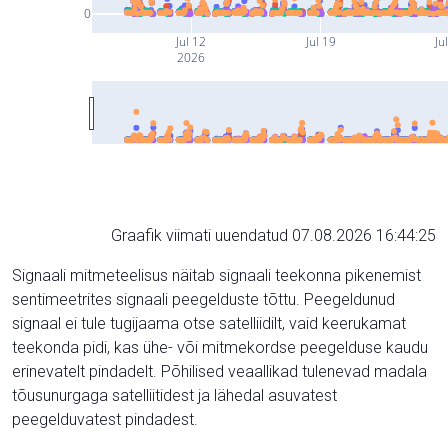
0
Jul 12
Jul 19
Ju
2026
Graafik viimati uuendatud 07.08.2026 16:44:25
Signaali mitmeteelisus näitab signaali teekonna pikenemist
sentimeetrites signaali peegelduste tõttu. Peegeldunud
signaal ei tule tugijaama otse satelliidilt, vaid keerukamat
teekonda pidi, kas ühe- või mitmekordse peegelduse kaudu
erinevatelt pindadelt. Põhilised veaallikad tulenevad madala
tõusunurgaga satelliitidest ja lähedal asuvatest
peegelduvatest pindadest.