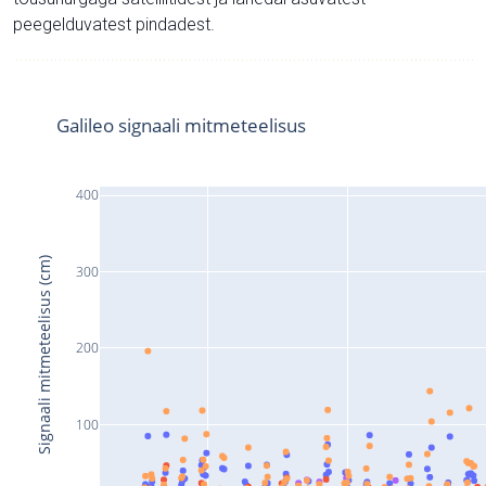
peegelduvatest pindadest.
Galileo signaali mitmeteelisus
400
Signaali mitmeteelisus (cm)
300
200
100