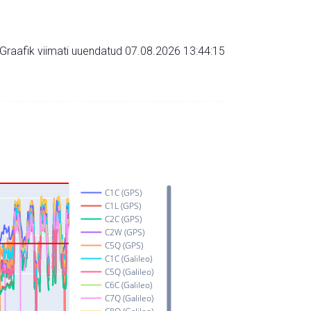
Graafik viimati uuendatud 07.08.2026 13:44:15
C1C (GPS)
C1L (GPS)
C2C (GPS)
C2W (GPS)
C5Q (GPS)
C1C (Galileo)
C5Q (Galileo)
C6C (Galileo)
C7Q (Galileo)