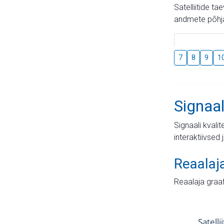
Satelliitide t
andmete põhja
7
8
9
1
Signaal
Signaali kvali
interaktiivsed 
Reaalaj
Reaalaja graa