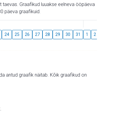
gust taevas. Graafikud luuakse eelneva ööpäeva
0 päeva graafikuid.
August
24
25
26
27
28
29
30
31
1
2
3
4
5
6
mida antud graafik näitab. Kõik graafikud on
.