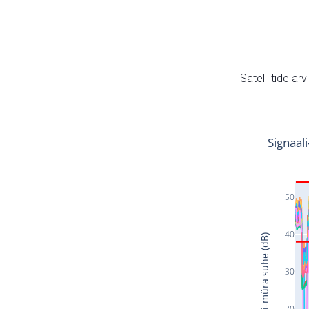
Satelliitide ar
Signaal
50
40
Signaali-müra suhe (dB)
30
20