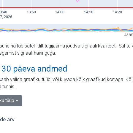
Jaam
suhe näitab satelliidilt tugijaama jõudva signaali kvaliteeti. Su
tegemist signaali häiringuga.
 30 päeva andmed
aab valida graafiku tüübi või kuvada kõik graafikud korraga. Kõ
 tunnis.
iku tüüp
tide arv