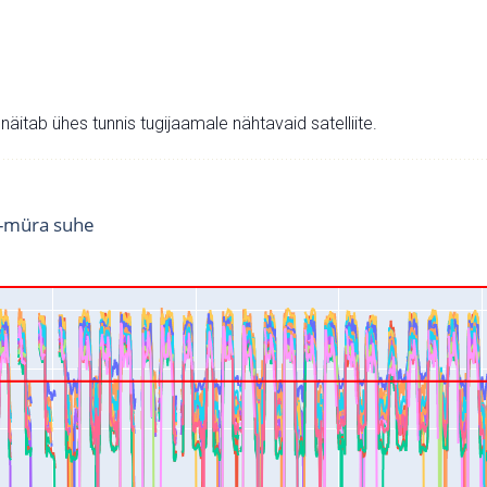
v näitab ühes tunnis tugijaamale nähtavaid satelliite.
i-müra suhe