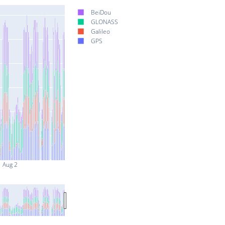
BeiDou
GLONASS
Galileo
GPS
Aug 2