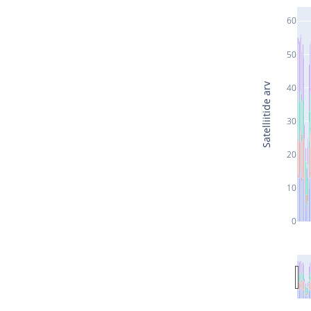
60
50
Satelliitide arv
40
30
20
10
0