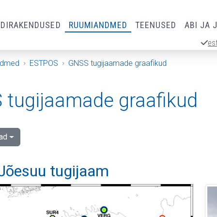
RDIRAKENDUSED
RUUMIANDMED
TEENUSED
ABI JA 
es
ndmed
ESTPOS
GNSS tugijaamade graafikud
tugijaamade graafikud
ad
Jõesuu tugijaam