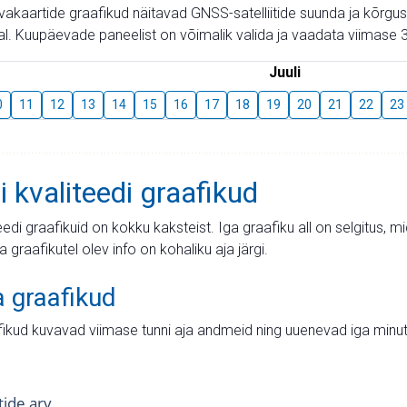
aevakaartide graafikud näitavad GNSS-satelliitide suunda ja kõr
l. Kuupäevade paneelist on võimalik valida ja vaadata viimase 3
Juuli
0
11
12
13
14
15
16
17
18
19
20
21
22
23
i kvaliteedi graafikud
teedi graafikuid on kokku kaksteist. Iga graafiku all on selgitus, 
ja graafikutel olev info on kohaliku aja järgi.
a graafikud
fikud kuvavad viimase tunni aja andmeid ning uuenevad iga minut