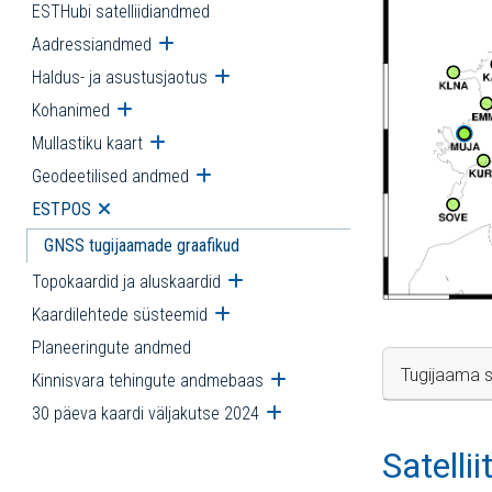
ESTHubi satelliidiandmed
Aadressiandmed
Ava alammenüü
Haldus- ja asustusjaotus
Ava alammenüü
Kohanimed
Ava alammenüü
Mullastiku kaart
Ava alammenüü
Geodeetilised andmed
Ava alammenüü
ESTPOS
Ava alammenüü
GNSS tugijaamade graafikud
Topokaardid ja aluskaardid
Ava alammenüü
Kaardilehtede süsteemid
Ava alammenüü
Planeeringute andmed
Tugijaama s
Kinnisvara tehingute andmebaas
Ava alammenüü
30 päeva kaardi väljakutse 2024
Ava alammenüü
Satelli