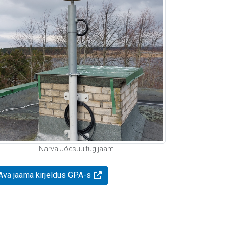
Narva-Jõesuu tugijaam
Ava jaama kirjeldus GPA-s