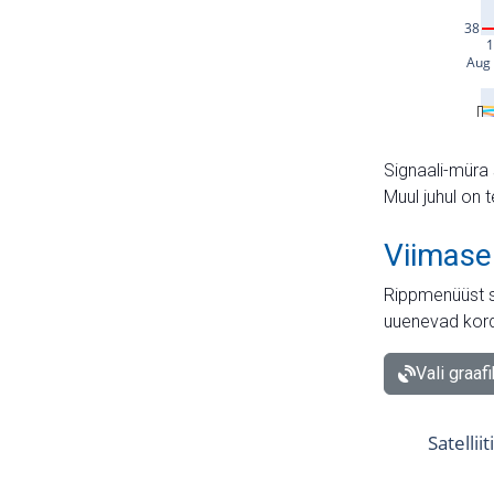
Signaali-müra 
Muul juhul on 
Viimase
Rippmenüüst s
uuenevad kord
Vali graaf
Satellii