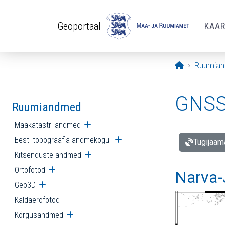
Liigu edasi põhisisu juurde
Geoportaal
KAA
Avaleht
Ruumia
GNSS 
Ruumiandmed
Maakatastri andmed
Ava alammenüü
Eesti topograafia andmekogu
Ava alammenüü
Tugijaam
Kitsenduste andmed
Ava alammenüü
Ortofotod
Ava alammenüü
Narva-
Geo3D
Ava alammenüü
Kaldaerofotod
Kõrgusandmed
Ava alammenüü