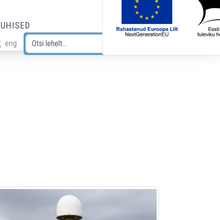
JUHISED
t
eng
Otsi