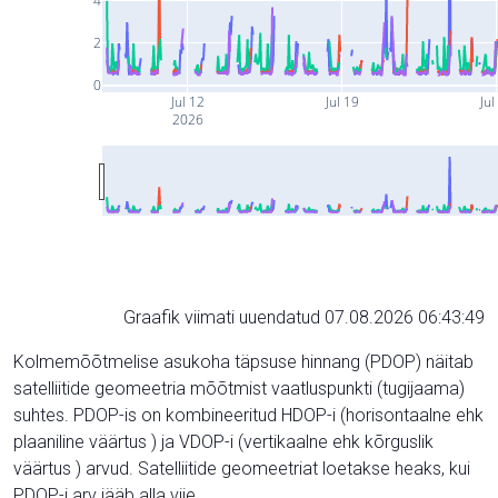
4
2
0
Jul 12
Jul 19
Jul
2026
Graafik viimati uuendatud 07.08.2026 06:43:49
Kolmemõõtmelise asukoha täpsuse hinnang (PDOP) näitab
satelliitide geomeetria mõõtmist vaatluspunkti (tugijaama)
suhtes. PDOP-is on kombineeritud HDOP-i (horisontaalne ehk
plaaniline väärtus ) ja VDOP-i (vertikaalne ehk kõrguslik
väärtus ) arvud. Satelliitide geomeetriat loetakse heaks, kui
PDOP-i arv jääb alla viie.