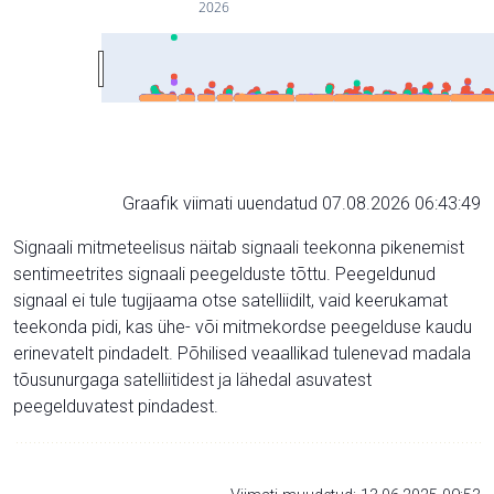
2026
Graafik viimati uuendatud 07.08.2026 06:43:49
Signaali mitmeteelisus näitab signaali teekonna pikenemist
sentimeetrites signaali peegelduste tõttu. Peegeldunud
signaal ei tule tugijaama otse satelliidilt, vaid keerukamat
teekonda pidi, kas ühe- või mitmekordse peegelduse kaudu
erinevatelt pindadelt. Põhilised veaallikad tulenevad madala
tõusunurgaga satelliitidest ja lähedal asuvatest
peegelduvatest pindadest.