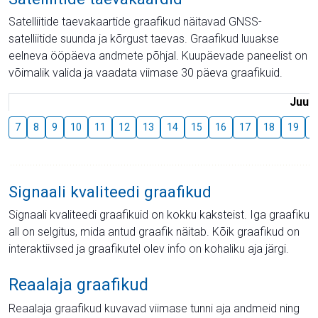
Satelliitide taevakaartide graafikud näitavad GNSS-
satelliitide suunda ja kõrgust taevas. Graafikud luuakse
eelneva ööpäeva andmete põhjal. Kuupäevade paneelist on
võimalik valida ja vaadata viimase 30 päeva graafikuid.
Juuli
7
8
9
10
11
12
13
14
15
16
17
18
19
2
Signaali kvaliteedi graafikud
Signaali kvaliteedi graafikuid on kokku kaksteist. Iga graafiku
all on selgitus, mida antud graafik näitab. Kõik graafikud on
interaktiivsed ja graafikutel olev info on kohaliku aja järgi.
Reaalaja graafikud
Reaalaja graafikud kuvavad viimase tunni aja andmeid ning