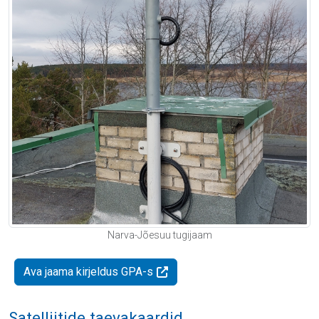
Narva-Jõesuu tugijaam
Ava jaama kirjeldus GPA-s
Satelliitide taevakaardid