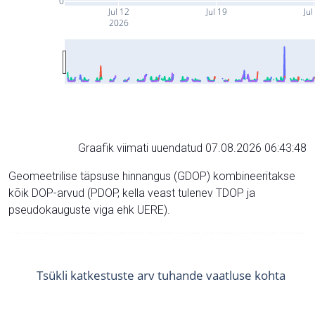
0
Jul 12
Jul 19
Jul
2026
Graafik viimati uuendatud 07.08.2026 06:43:48
Geomeetrilise täpsuse hinnangus (GDOP) kombineeritakse
kõik DOP-arvud (PDOP, kella veast tulenev TDOP ja
pseudokauguste viga ehk UERE).
Tsükli katkestuste arv tuhande vaatluse kohta