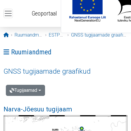
Liigu edasi põhisisu juurde
Geoportaal
Avaleht
Ruumiandmed
ESTPOS
GNSS tugijaamade graafikud
Ava menüü: Ruumiandmed
Ruumiandmed
GNSS tugijaamade graafikud
Tugijaamad
Narva-Jõesuu tugijaam