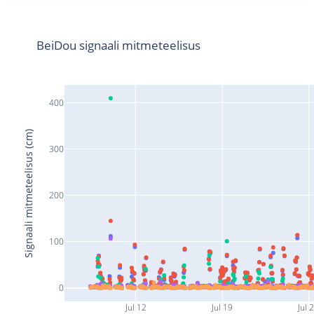
BeiDou signaali mitmeteelisus
400
Signaali mitmeteelisus (cm)
300
200
100
0
Jul 12
Jul 19
Jul 