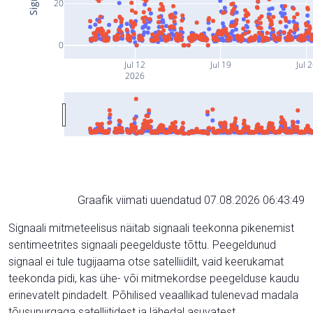
20
0
Jul 12
Jul 19
Jul 
2026
Graafik viimati uuendatud 07.08.2026 06:43:49
Signaali mitmeteelisus näitab signaali teekonna pikenemist
sentimeetrites signaali peegelduste tõttu. Peegeldunud
signaal ei tule tugijaama otse satelliidilt, vaid keerukamat
teekonda pidi, kas ühe- või mitmekordse peegelduse kaudu
erinevatelt pindadelt. Põhilised veaallikad tulenevad madala
tõusunurgaga satelliitidest ja lähedal asuvatest