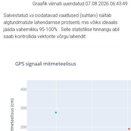
Graafik viimati uuendatud 07.08.2026 06:43:49
Salvestatud
vs
oodatavad vaatlused (suhtarv) näitab
algtundmatute lahendamise protsenti, mis võiks ideaalis
jääda vahemikku 95-100% . Selle statistilise hinnangu abil
saab kontrollida vektorite võrgu lahendit.
GPS signaali mitmeteelisus
400
Signaali mitmeteelisus (cm)
300
200