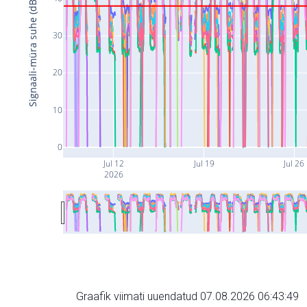
Signaali-müra suhe (dB)
30
20
10
0
Jul 12
Jul 19
Jul 26
2026
Graafik viimati uuendatud 07.08.2026 06:43:49