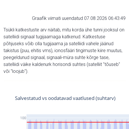
Graafik viimati uuendatud 07.08.2026 06:43:49
Tsükli katkestuste arv näitab, mitu korda ühe tunni jooksul on
satelliidi signaal tugijaamaga katkenud. Katkestuse
põhjuseks võib olla tugijaama ja satelliidi vahele jäänud
takistus (puu, ehitis vms), ionosfääri tingimuste kiire muutus,
peegeldunud signaal, signaali-müra suhte kõrge tase,
satelliidi väike kaldenurk horisondi suhtes (satelliit "tõuseb"
või "loojub").
Salvestatud vs oodatavad vaatlused (suhtarv)
100