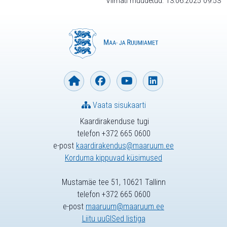
Viimati muudetud: 13.06.2025 09:53
Vaata sisukaarti
Kaardirakenduse tugi
telefon +372 665 0600
e-post
kaardirakendus@maaruum.ee
Korduma kippuvad küsimused
Mustamäe tee 51, 10621 Tallinn
telefon +372 665 0600
e-post
maaruum@maaruum.ee
Liitu uuGISed listiga