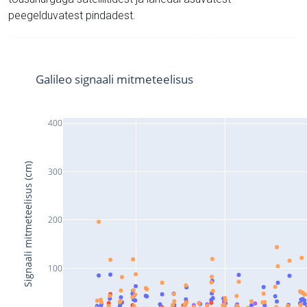
peegelduvatest pindadest.
Galileo signaali mitmeteelisus
400
Signaali mitmeteelisus (cm)
300
200
100