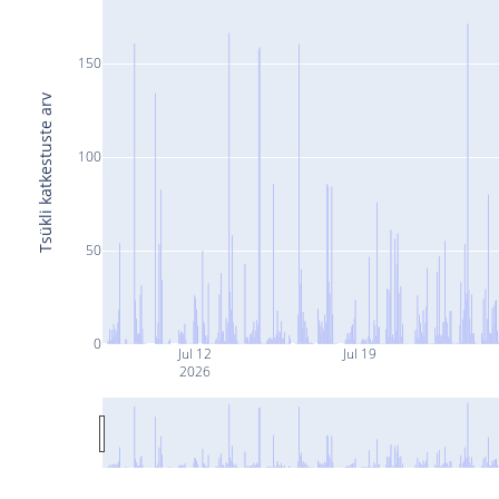
150
Tsükli katkestuste arv
100
50
0
Jul 12
Jul 19
2026