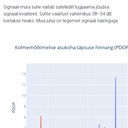
Signaali-müra suhe näitab satelliidilt tugijaama jõudva
signaali kvaliteeti. Suhte väärtust vahemikus 38–54 dB
loetakse heaks. Muul juhul on tegemist signaali häiringuga.
Kolmemõõtmelise asukoha täpsuse hinnang (PDOP
14
12
10
PDOP
8
6