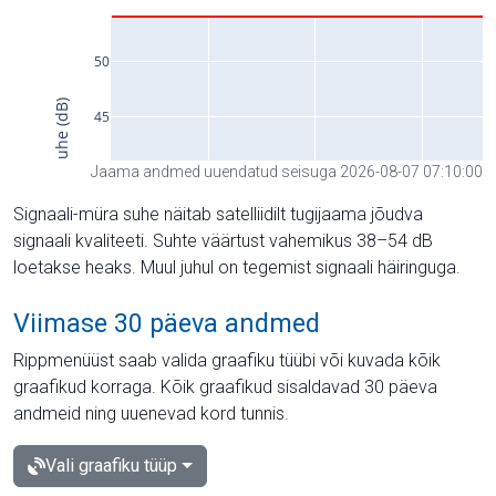
Jaama andmed uuendatud seisuga 2026-08-07 07:10:00
Signaali-müra suhe näitab satelliidilt tugijaama jõudva
signaali kvaliteeti. Suhte väärtust vahemikus 38–54 dB
loetakse heaks. Muul juhul on tegemist signaali häiringuga.
Viimase 30 päeva andmed
Rippmenüüst saab valida graafiku tüübi või kuvada kõik
graafikud korraga. Kõik graafikud sisaldavad 30 päeva
andmeid ning uuenevad kord tunnis.
Vali graafiku tüüp