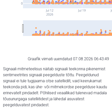
0
Jul 12
Jul 19
J
2026
Graafik viimati uuendatud 07.08.2026 06:43:49
Signaali mitmeteelisus näitab signaali teekonna pikenemist
sentimeetrites signaali peegelduste tõttu. Peegeldunud
signaal ei tule tugijaama otse satelliidilt, vaid keerukamat
teekonda pidi, kas ühe- või mitmekordse peegelduse kaudu
erinevatelt pindadelt. Põhilised veaallikad tulenevad madala
tõusunurgaga satelliitidest ja lähedal asuvatest
peegelduvatest pindadest.