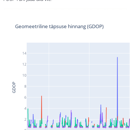
Geomeetriline täpsuse hinnang (GDOP)
14
12
10
GDOP
8
6
4
2