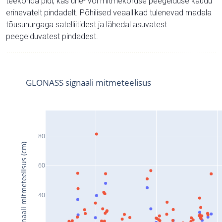
teekonda pidi, kas ühe- või mitmekordse peegelduse kaudu
erinevatelt pindadelt. Põhilised veaallikad tulenevad madala
tõusunurgaga satelliitidest ja lähedal asuvatest
peegelduvatest pindadest.
GLONASS signaali mitmeteelisus
80
Signaali mitmeteelisus (cm)
60
40