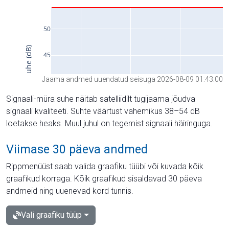
Jaama andmed uuendatud seisuga 2026-08-09 01:43:00
Signaali-müra suhe näitab satelliidilt tugijaama jõudva
signaali kvaliteeti. Suhte väärtust vahemikus 38–54 dB
loetakse heaks. Muul juhul on tegemist signaali häiringuga.
Viimase 30 päeva andmed
Rippmenüüst saab valida graafiku tüübi või kuvada kõik
graafikud korraga. Kõik graafikud sisaldavad 30 päeva
andmeid ning uuenevad kord tunnis.
Vali graafiku tüüp