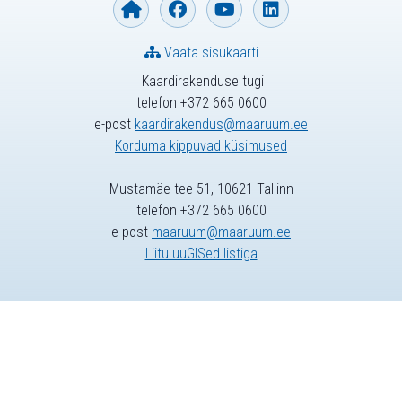
Vaata sisukaarti
Kaardirakenduse tugi
telefon +372 665 0600
e-post
kaardirakendus@maaruum.ee
Korduma kippuvad küsimused
Mustamäe tee 51, 10621 Tallinn
telefon +372 665 0600
e-post
maaruum@maaruum.ee
Liitu uuGISed listiga