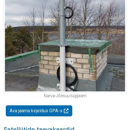
Narva-Jõesuu tugijaam
Ava jaama kirjeldus GPA-s
Satelliitide taevakaardid