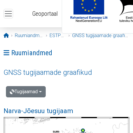
Liigu edasi põhisisu juurde
Geoportaal
Avaleht
Ruumiandmed
ESTPOS
GNSS tugijaamade graafikud
Ava menüü: Ruumiandmed
Ruumiandmed
GNSS tugijaamade graafikud
Tugijaamad
Narva-Jõesuu tugijaam