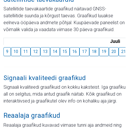
Satelliitide taevakaartide graafikud näitavad GNSS-
satelliitide suunda ja kõrgust taevas. Graafikud luuakse
eelneva ööpäeva andmete põhjal. Kuupäevade paneelist on
võimalik valida ja vaadata viimase 30 päeva graafikuid.
Juuli
9
10
11
12
13
14
15
16
17
18
19
20
21
Signaali kvaliteedi graafikud
Signaali kvaliteedi graafikuid on kokku kaksteist. Iga graafiku
all on selgitus, mida antud graafik näitab. Kõik graafikud on
interaktiivsed ja graafikutel olev info on kohaliku aja järgi.
Reaalaja graafikud
Reaalaja graafikud kuvavad viimase tunni aja andmeid ning