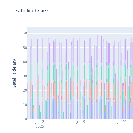
Satelliitide arv
60
50
Satelliitide arv
40
30
20
10
0
Jul 12
Jul 19
Jul 26
2026