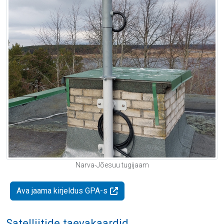
Narva-Jõesuu tugijaam
Ava jaama kirjeldus GPA-s
Satelliitide taevakaardid