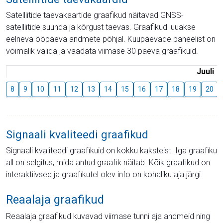
Satelliitide taevakaartide graafikud näitavad GNSS-
satelliitide suunda ja kõrgust taevas. Graafikud luuakse
eelneva ööpäeva andmete põhjal. Kuupäevade paneelist on
võimalik valida ja vaadata viimase 30 päeva graafikuid.
Juuli
8
9
10
11
12
13
14
15
16
17
18
19
20
Signaali kvaliteedi graafikud
Signaali kvaliteedi graafikuid on kokku kaksteist. Iga graafiku
all on selgitus, mida antud graafik näitab. Kõik graafikud on
interaktiivsed ja graafikutel olev info on kohaliku aja järgi.
Reaalaja graafikud
Reaalaja graafikud kuvavad viimase tunni aja andmeid ning