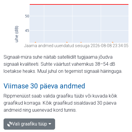
Jaama andmed uuendatud seisuga 2026-08-08 23:34:05
Signaali-müra suhe näitab satelliidilt tugijaama jõudva
signaali kvaliteeti. Suhte väärtust vahemikus 38–54 dB
loetakse heaks. Muul juhul on tegemist signaali häiringuga.
Viimase 30 päeva andmed
Rippmenüüst saab valida graafiku tüübi või kuvada kõik
graafikud korraga. Kõik graafikud sisaldavad 30 päeva
andmeid ning uuenevad kord tunnis.
Vali graafiku tüüp