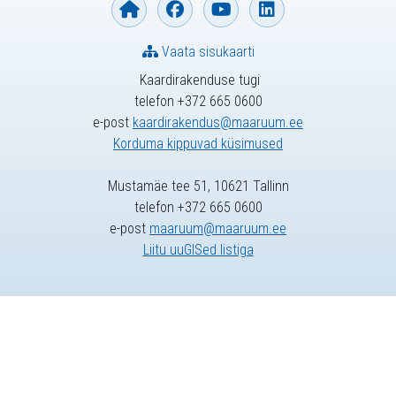
Vaata sisukaarti
Kaardirakenduse tugi
telefon +372 665 0600
e-post
kaardirakendus@maaruum.ee
Korduma kippuvad küsimused
Mustamäe tee 51, 10621 Tallinn
telefon +372 665 0600
e-post
maaruum@maaruum.ee
Liitu uuGISed listiga