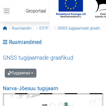
Liigu edasi põhisisu juurde
Geoportaal
Avaleht
Ruumiandmed
ESTPOS
GNSS tugijaamade graafikud
Ava menüü: Ruumiandmed
Ruumiandmed
GNSS tugijaamade graafikud
Tugijaamad
Narva-Jõesuu tugijaam