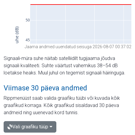
Jaama andmed uuendatud seisuga 2026-08-07 00:37:02
Signaali-müra suhe näitab satelliidilt tugijaama jõudva
signaali kvaliteeti. Suhte väärtust vahemikus 38–54 dB
loetakse heaks. Muul juhul on tegemist signaali häiringuga.
Viimase 30 päeva andmed
Rippmenüüst saab valida graafiku tüübi või kuvada kõik
graafikud korraga. Kõik graafikud sisaldavad 30 päeva
andmeid ning uuenevad kord tunnis.
Vali graafiku tüüp