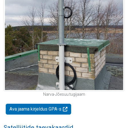
Narva-Jõesuu tugijaam
Ava jaama kirjeldus GPA-s
Satelliitide taevakaardid