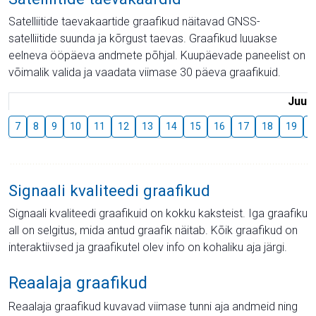
Satelliitide taevakaartide graafikud näitavad GNSS-
satelliitide suunda ja kõrgust taevas. Graafikud luuakse
eelneva ööpäeva andmete põhjal. Kuupäevade paneelist on
võimalik valida ja vaadata viimase 30 päeva graafikuid.
Juuli
7
8
9
10
11
12
13
14
15
16
17
18
19
2
Signaali kvaliteedi graafikud
Signaali kvaliteedi graafikuid on kokku kaksteist. Iga graafiku
all on selgitus, mida antud graafik näitab. Kõik graafikud on
interaktiivsed ja graafikutel olev info on kohaliku aja järgi.
Reaalaja graafikud
Reaalaja graafikud kuvavad viimase tunni aja andmeid ning