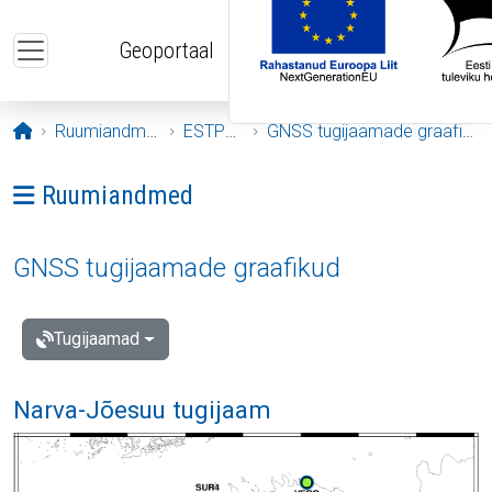
Liigu edasi põhisisu juurde
Geoportaal
Avaleht
Ruumiandmed
ESTPOS
GNSS tugijaamade graafikud
Ava menüü: Ruumiandmed
Ruumiandmed
GNSS tugijaamade graafikud
Tugijaamad
Narva-Jõesuu tugijaam