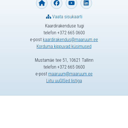
Vaata sisukaarti
Kaardirakenduse tugi
telefon +372 665 0600
e-post
kaardirakendus@maaruum.ee
Korduma kippuvad küsimused
Mustamäe tee 51, 10621 Tallinn
telefon +372 665 0600
e-post
maaruum@maaruum.ee
Liitu uuGISed listiga