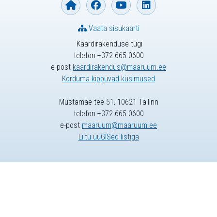
Vaata sisukaarti
Kaardirakenduse tugi
telefon +372 665 0600
e-post
kaardirakendus@maaruum.ee
Korduma kippuvad küsimused
Mustamäe tee 51, 10621 Tallinn
telefon +372 665 0600
e-post
maaruum@maaruum.ee
Liitu uuGISed listiga