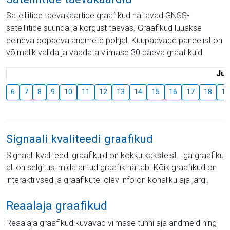
Satelliitide taevakaartide graafikud näitavad GNSS-
satelliitide suunda ja kõrgust taevas. Graafikud luuakse
eelneva ööpäeva andmete põhjal. Kuupäevade paneelist on
võimalik valida ja vaadata viimase 30 päeva graafikuid.
Juu
6
7
8
9
10
11
12
13
14
15
16
17
18
19
Signaali kvaliteedi graafikud
Signaali kvaliteedi graafikuid on kokku kaksteist. Iga graafiku
all on selgitus, mida antud graafik näitab. Kõik graafikud on
interaktiivsed ja graafikutel olev info on kohaliku aja järgi.
Reaalaja graafikud
Reaalaja graafikud kuvavad viimase tunni aja andmeid ning