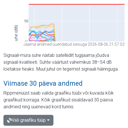
Jaama andmed uuendatud seisuga 2026-08-06 21:57:02
Signaali-müra suhe näitab satelliidilt tugijaama jõudva
signaali kvaliteeti. Suhte väärtust vahemikus 38–54 dB
loetakse heaks. Muul juhul on tegemist signaali häiringuga.
Viimase 30 päeva andmed
Rippmenüüst saab valida graafiku tüübi või kuvada kõik
graafikud korraga. Kõik graafikud sisaldavad 30 päeva
andmeid ning uuenevad kord tunnis.
Vali graafiku tüüp