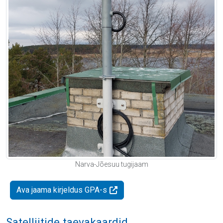
Narva-Jõesuu tugijaam
Ava jaama kirjeldus GPA-s
Satelliitide taevakaardid