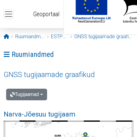
Liigu edasi põhisisu juurde
Geoportaal
Avaleht
Ruumiandmed
ESTPOS
GNSS tugijaamade graafikud
Ava menüü: Ruumiandmed
Ruumiandmed
GNSS tugijaamade graafikud
Tugijaamad
Narva-Jõesuu tugijaam