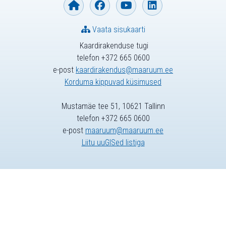
Vaata sisukaarti
Kaardirakenduse tugi
telefon +372 665 0600
e-post
kaardirakendus@maaruum.ee
Korduma kippuvad küsimused
Mustamäe tee 51, 10621 Tallinn
telefon +372 665 0600
e-post
maaruum@maaruum.ee
Liitu uuGISed listiga