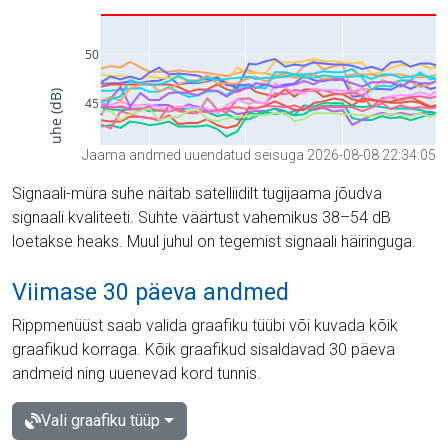
Jaama andmed uuendatud seisuga 2026-08-08 22:34:05
Signaali-müra suhe näitab satelliidilt tugijaama jõudva
signaali kvaliteeti. Suhte väärtust vahemikus 38–54 dB
loetakse heaks. Muul juhul on tegemist signaali häiringuga.
Viimase 30 päeva andmed
Rippmenüüst saab valida graafiku tüübi või kuvada kõik
graafikud korraga. Kõik graafikud sisaldavad 30 päeva
andmeid ning uuenevad kord tunnis.
Vali graafiku tüüp