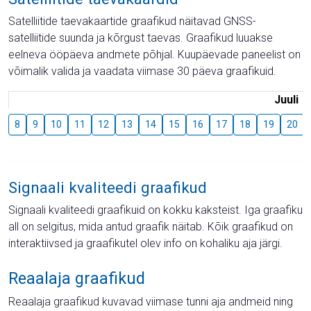
Satelliitide taevakaartide graafikud näitavad GNSS-
satelliitide suunda ja kõrgust taevas. Graafikud luuakse
eelneva ööpäeva andmete põhjal. Kuupäevade paneelist on
võimalik valida ja vaadata viimase 30 päeva graafikuid.
Juuli
8
9
10
11
12
13
14
15
16
17
18
19
20
Signaali kvaliteedi graafikud
Signaali kvaliteedi graafikuid on kokku kaksteist. Iga graafiku
all on selgitus, mida antud graafik näitab. Kõik graafikud on
interaktiivsed ja graafikutel olev info on kohaliku aja järgi.
Reaalaja graafikud
Reaalaja graafikud kuvavad viimase tunni aja andmeid ning