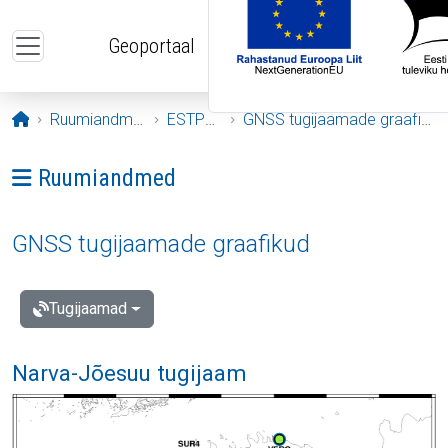
Liigu edasi põhisisu juurde
Geoportaal
Avaleht
Ruumiandmed
ESTPOS
GNSS tugijaamade graafikud
Ava menüü: Ruumiandmed
Ruumiandmed
GNSS tugijaamade graafikud
Tugijaamad
Narva-Jõesuu tugijaam