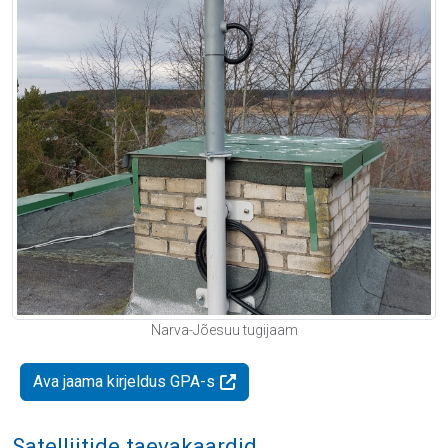
Narva-Jõesuu tugijaam
Ava jaama kirjeldus GPA-s
Satelliitide taevakaardid