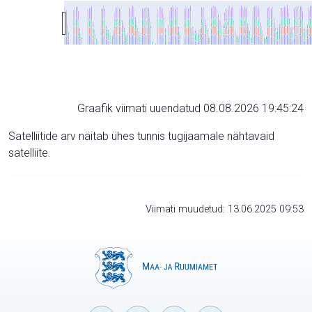
Graafik viimati uuendatud 08.08.2026 19:45:24
Satelliitide arv näitab ühes tunnis tugijaamale nähtavaid
satelliite.
Viimati muudetud: 13.06.2025 09:53