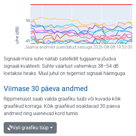
Jaama andmed uuendatud seisuga 2026-08-08 19:55:00
Signaali-müra suhe näitab satelliidilt tugijaama jõudva
signaali kvaliteeti. Suhte väärtust vahemikus 38–54 dB
loetakse heaks. Muul juhul on tegemist signaali häiringuga.
Viimase 30 päeva andmed
Rippmenüüst saab valida graafiku tüübi või kuvada kõik
graafikud korraga. Kõik graafikud sisaldavad 30 päeva
andmeid ning uuenevad kord tunnis.
Vali graafiku tüüp