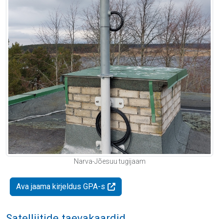
Narva-Jõesuu tugijaam
Ava jaama kirjeldus GPA-s
Satelliitide taevakaardid