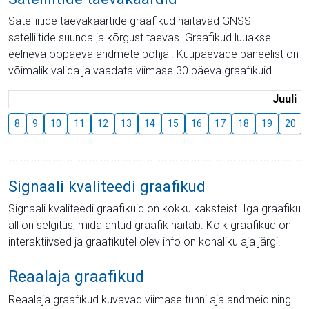
Satelliitide taevakaartide graafikud näitavad GNSS-
satelliitide suunda ja kõrgust taevas. Graafikud luuakse
eelneva ööpäeva andmete põhjal. Kuupäevade paneelist on
võimalik valida ja vaadata viimase 30 päeva graafikuid.
Juuli
8
9
10
11
12
13
14
15
16
17
18
19
20
Signaali kvaliteedi graafikud
Signaali kvaliteedi graafikuid on kokku kaksteist. Iga graafiku
all on selgitus, mida antud graafik näitab. Kõik graafikud on
interaktiivsed ja graafikutel olev info on kohaliku aja järgi.
Reaalaja graafikud
Reaalaja graafikud kuvavad viimase tunni aja andmeid ning