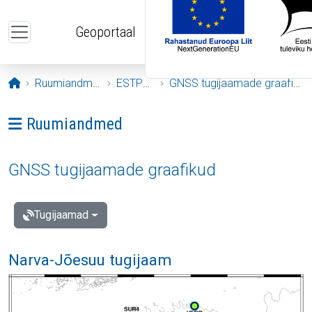
Liigu edasi põhisisu juurde
Geoportaal
Avaleht
Ruumiandmed
ESTPOS
GNSS tugijaamade graafikud
Ava menüü: Ruumiandmed
Ruumiandmed
GNSS tugijaamade graafikud
Tugijaamad
Narva-Jõesuu tugijaam