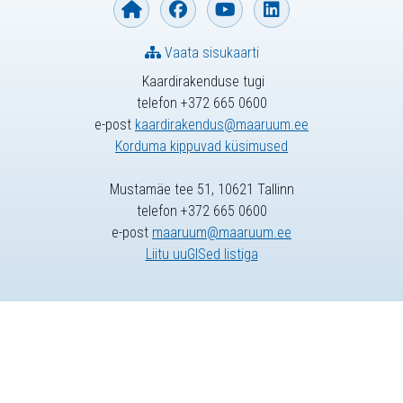
Vaata sisukaarti
Kaardirakenduse tugi
telefon +372 665 0600
e-post
kaardirakendus@maaruum.ee
Korduma kippuvad küsimused
Mustamäe tee 51, 10621 Tallinn
telefon +372 665 0600
e-post
maaruum@maaruum.ee
Liitu uuGISed listiga