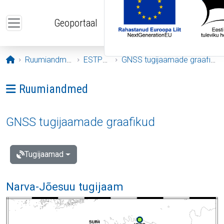
Liigu edasi põhisisu juurde
Geoportaal
Avaleht
Ruumiandmed
ESTPOS
GNSS tugijaamade graafikud
Ava menüü: Ruumiandmed
Ruumiandmed
GNSS tugijaamade graafikud
Tugijaamad
Narva-Jõesuu tugijaam