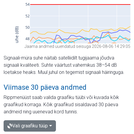
Jaama andmed uuendatud seisuga 2026-08-06 14:29:05
Signaali-müra suhe näitab satelliidilt tugijaama jõudva
signaali kvaliteeti. Suhte väärtust vahemikus 38–54 dB
loetakse heaks. Muul juhul on tegemist signaali häiringuga.
Viimase 30 päeva andmed
Rippmenüüst saab valida graafiku tüübi või kuvada kõik
graafikud korraga. Kõik graafikud sisaldavad 30 päeva
andmeid ning uuenevad kord tunnis.
Vali graafiku tüüp