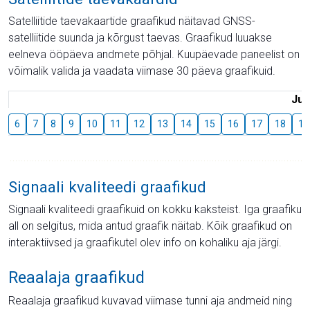
Satelliitide taevakaartide graafikud näitavad GNSS-
satelliitide suunda ja kõrgust taevas. Graafikud luuakse
eelneva ööpäeva andmete põhjal. Kuupäevade paneelist on
võimalik valida ja vaadata viimase 30 päeva graafikuid.
Juu
6
7
8
9
10
11
12
13
14
15
16
17
18
19
Signaali kvaliteedi graafikud
Signaali kvaliteedi graafikuid on kokku kaksteist. Iga graafiku
all on selgitus, mida antud graafik näitab. Kõik graafikud on
interaktiivsed ja graafikutel olev info on kohaliku aja järgi.
Reaalaja graafikud
Reaalaja graafikud kuvavad viimase tunni aja andmeid ning