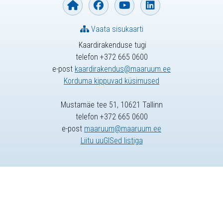
Vaata sisukaarti
Kaardirakenduse tugi
telefon +372 665 0600
e-post
kaardirakendus@maaruum.ee
Korduma kippuvad küsimused
Mustamäe tee 51, 10621 Tallinn
telefon +372 665 0600
e-post
maaruum@maaruum.ee
Liitu uuGISed listiga