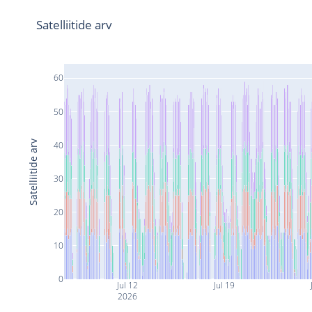
Satelliitide arv
60
50
Satelliitide arv
40
30
20
10
0
Jul 12
Jul 19
2026