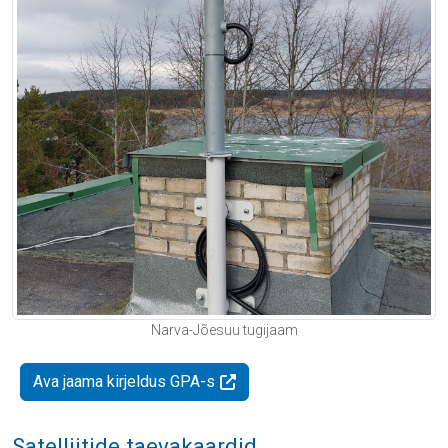
Narva-Jõesuu tugijaam
Ava jaama kirjeldus GPA-s
Satelliitide taevakaardid