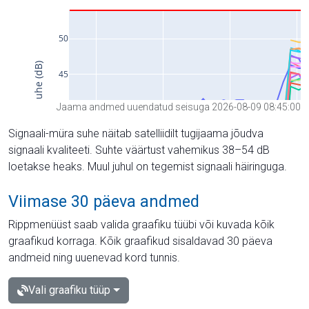
Jaama andmed uuendatud seisuga 2026-08-09 08:45:00
Signaali-müra suhe näitab satelliidilt tugijaama jõudva
signaali kvaliteeti. Suhte väärtust vahemikus 38–54 dB
loetakse heaks. Muul juhul on tegemist signaali häiringuga.
Viimase 30 päeva andmed
Rippmenüüst saab valida graafiku tüübi või kuvada kõik
graafikud korraga. Kõik graafikud sisaldavad 30 päeva
andmeid ning uuenevad kord tunnis.
Vali graafiku tüüp