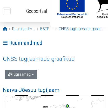
Liigu edasi põhisisu juurde
Geoportaal
Avaleht
Ruumiandmed
ESTPOS
GNSS tugijaamade graafikud
Ava menüü: Ruumiandmed
Ruumiandmed
GNSS tugijaamade graafikud
Tugijaamad
Narva-Jõesuu tugijaam