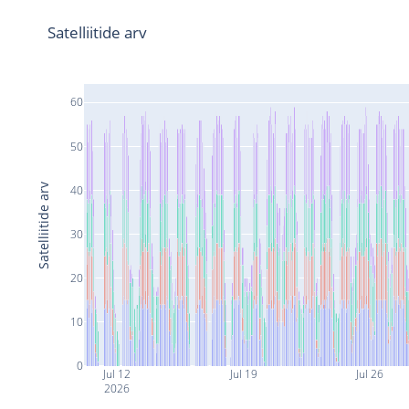
Satelliitide arv
60
50
Satelliitide arv
40
30
20
10
0
Jul 12
Jul 19
Jul 26
2026