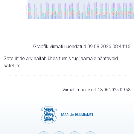
Graafik viimati uuendatud 09.08.2026 08:44:16
Satelliitide arv näitab ühes tunnis tugijaamale nähtavaid
satelliite.
Viimati muudetud: 13.06.2025 09:53