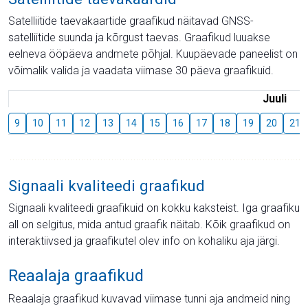
Satelliitide taevakaartide graafikud näitavad GNSS-
satelliitide suunda ja kõrgust taevas. Graafikud luuakse
eelneva ööpäeva andmete põhjal. Kuupäevade paneelist on
võimalik valida ja vaadata viimase 30 päeva graafikuid.
Juuli
9
10
11
12
13
14
15
16
17
18
19
20
21
Signaali kvaliteedi graafikud
Signaali kvaliteedi graafikuid on kokku kaksteist. Iga graafiku
all on selgitus, mida antud graafik näitab. Kõik graafikud on
interaktiivsed ja graafikutel olev info on kohaliku aja järgi.
Reaalaja graafikud
Reaalaja graafikud kuvavad viimase tunni aja andmeid ning