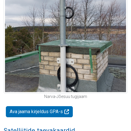
Narva-Jõesuu tugijaam
Ava jaama kirjeldus GPA-s
Satelliitide taevakaardid