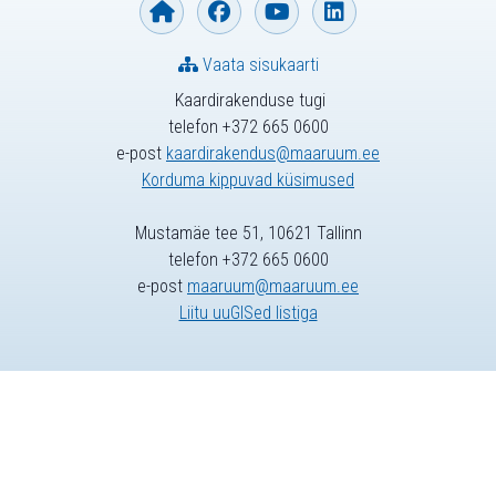
Vaata sisukaarti
Kaardirakenduse tugi
telefon +372 665 0600
e-post
kaardirakendus@maaruum.ee
Korduma kippuvad küsimused
Mustamäe tee 51, 10621 Tallinn
telefon +372 665 0600
e-post
maaruum@maaruum.ee
Liitu uuGISed listiga