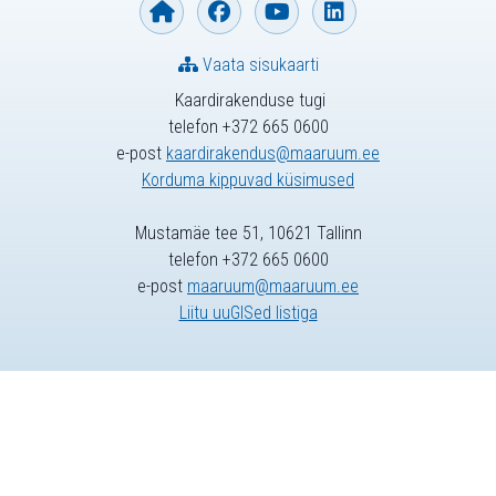
Vaata sisukaarti
Kaardirakenduse tugi
telefon +372 665 0600
e-post
kaardirakendus@maaruum.ee
Korduma kippuvad küsimused
Mustamäe tee 51, 10621 Tallinn
telefon +372 665 0600
e-post
maaruum@maaruum.ee
Liitu uuGISed listiga