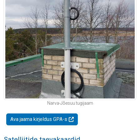
Narva-Jõesuu tugijaam
Ava jaama kirjeldus GPA-s
Satelliitide taevakaardid