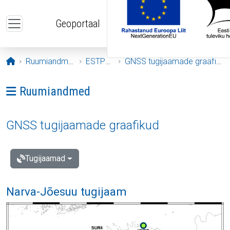
Liigu edasi põhisisu juurde
Geoportaal
Avaleht
Ruumiandmed
ESTPOS
GNSS tugijaamade graafikud
Ava menüü: Ruumiandmed
Ruumiandmed
GNSS tugijaamade graafikud
Tugijaamad
Narva-Jõesuu tugijaam