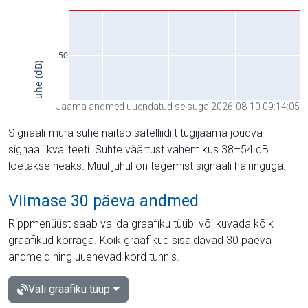
Jaama andmed uuendatud seisuga 2026-08-10 09:14:05
Signaali-müra suhe näitab satelliidilt tugijaama jõudva
signaali kvaliteeti. Suhte väärtust vahemikus 38–54 dB
loetakse heaks. Muul juhul on tegemist signaali häiringuga.
Viimase 30 päeva andmed
Rippmenüüst saab valida graafiku tüübi või kuvada kõik
graafikud korraga. Kõik graafikud sisaldavad 30 päeva
andmeid ning uuenevad kord tunnis.
Vali graafiku tüüp