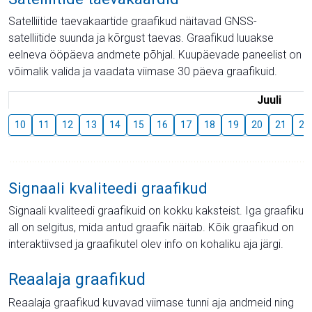
Satelliitide taevakaartide graafikud näitavad GNSS-
satelliitide suunda ja kõrgust taevas. Graafikud luuakse
eelneva ööpäeva andmete põhjal. Kuupäevade paneelist on
võimalik valida ja vaadata viimase 30 päeva graafikuid.
Juuli
10
11
12
13
14
15
16
17
18
19
20
21
22
Signaali kvaliteedi graafikud
Signaali kvaliteedi graafikuid on kokku kaksteist. Iga graafiku
all on selgitus, mida antud graafik näitab. Kõik graafikud on
interaktiivsed ja graafikutel olev info on kohaliku aja järgi.
Reaalaja graafikud
Reaalaja graafikud kuvavad viimase tunni aja andmeid ning