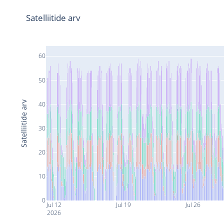
Satelliitide arv
60
50
Satelliitide arv
40
30
20
10
0
Jul 12
Jul 19
Jul 26
2026