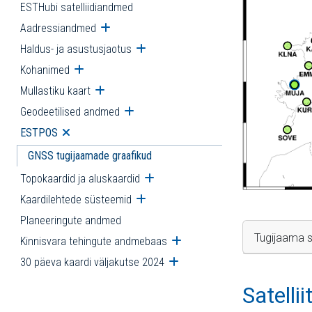
ESTHubi satelliidiandmed
Aadressiandmed
Ava alammenüü
Haldus- ja asustusjaotus
Ava alammenüü
Kohanimed
Ava alammenüü
Mullastiku kaart
Ava alammenüü
Geodeetilised andmed
Ava alammenüü
ESTPOS
Ava alammenüü
GNSS tugijaamade graafikud
Topokaardid ja aluskaardid
Ava alammenüü
Kaardilehtede süsteemid
Ava alammenüü
Planeeringute andmed
Tugijaama s
Kinnisvara tehingute andmebaas
Ava alammenüü
30 päeva kaardi väljakutse 2024
Ava alammenüü
Satelli