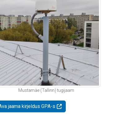
Mustamäe (Tallinn) tugijaam
Ava jaama kirjeldus GPA-s