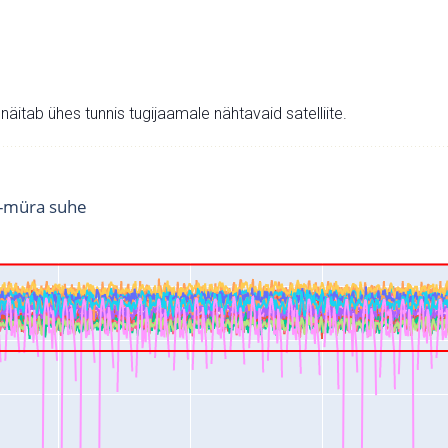
v näitab ühes tunnis tugijaamale nähtavaid satelliite.
i-müra suhe