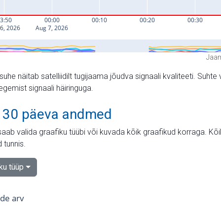
Jaam
suhe näitab satelliidilt tugijaama jõudva signaali kvaliteeti. Su
tegemist signaali häiringuga.
 30 päeva andmed
aab valida graafiku tüübi või kuvada kõik graafikud korraga. Kõ
 tunnis.
iku tüüp
tide arv