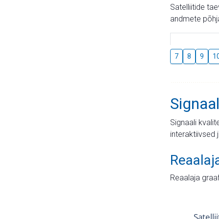
Satelliitide t
andmete põhja
7
8
9
1
Signaal
Signaali kvali
interaktiivsed 
Reaalaj
Reaalaja graa