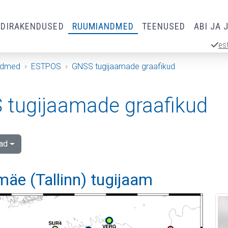
RDIRAKENDUSED
RUUMIANDMED
TEENUSED
ABI JA 
es
ndmed
ESTPOS
GNSS tugijaamade graafikud
tugijaamade graafikud
ad
äe (Tallinn) tugijaam