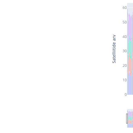
60
50
40
Satelliitide arv
30
20
10
0