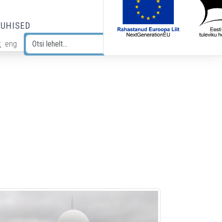
JUHISED
t
eng
Otsi