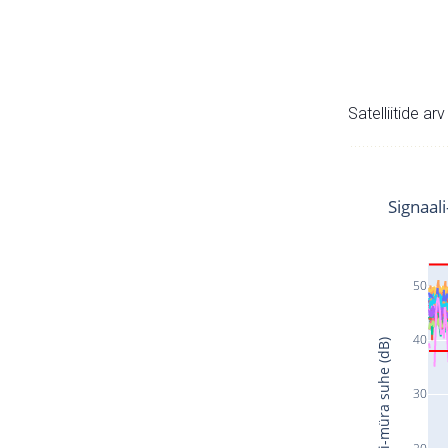
Satelliitide ar
Signaal
50
40
Signaali-müra suhe (dB)
30
20