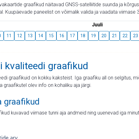
aevakaartide graafikud näitavad GNSS-satelliitide suunda ja kõr
l. Kuupäevade paneelist on võimalik valida ja vaadata viimase 3
Juuli
0
11
12
13
14
15
16
17
18
19
20
21
22
23
i kvaliteedi graafikud
teedi graafikuid on kokku kaksteist. Iga graafiku all on selgitus, 
ja graafikutel olev info on kohaliku aja järgi.
a graafikud
fikud kuvavad viimase tunni aja andmeid ning uuenevad iga minut