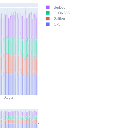
BeiDou
GLONASS
Galileo
GPS
Aug 2