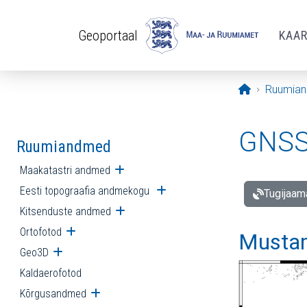
Liigu edasi põhisisu juurde
Geoportaal
KAA
Avaleht
Ruumia
GNSS 
Ruumiandmed
Maakatastri andmed
Ava alammenüü
Eesti topograafia andmekogu
Ava alammenüü
Tugijaam
Kitsenduste andmed
Ava alammenüü
Ortofotod
Ava alammenüü
Mustam
Geo3D
Ava alammenüü
Kaldaerofotod
Kõrgusandmed
Ava alammenüü