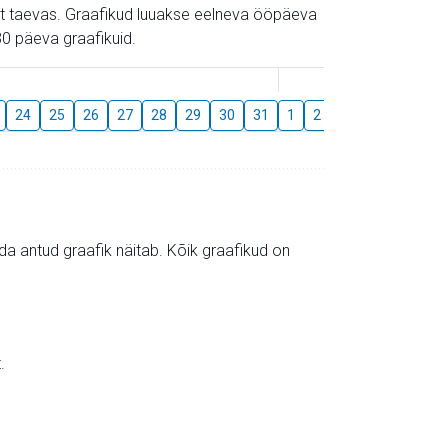
gust taevas. Graafikud luuakse eelneva ööpäeva
0 päeva graafikuid.
August
24
25
26
27
28
29
30
31
1
2
3
4
5
6
mida antud graafik näitab. Kõik graafikud on
.