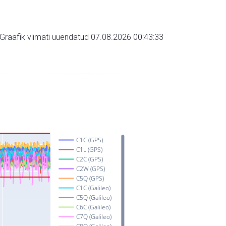
Graafik viimati uuendatud 07.08.2026 00:43:33
C1C (GPS)
C1L (GPS)
C2C (GPS)
C2W (GPS)
C5Q (GPS)
C1C (Galileo)
C5Q (Galileo)
C6C (Galileo)
C7Q (Galileo)