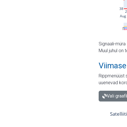
Signaali-müra 
Muul juhul on 
Viimase
Rippmenüüst s
uuenevad kord
Vali graaf
Satellii