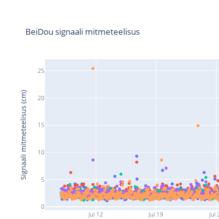
BeiDou signaali mitmeteelisus
25
Signaali mitmeteelisus (cm)
20
15
10
5
0
Jul 12
Jul 19
Jul 