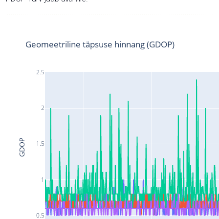
Geomeetriline täpsuse hinnang (GDOP)
2.5
2
GDOP
1.5
1
0.5