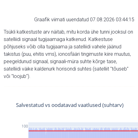
Graafik viimati uuendatud 07.08.2026 03:44:15
Tsükli katkestuste arv näitab, mitu korda ühe tunni jooksul on
satelliidi signaal tugijaamaga katkenud. Katkestuse
põhjuseks võib olla tugijaama ja satelliidi vahele jäänud
takistus (puu, ehitis vms), ionosfääri tingimuste kiire muutus,
peegeldunud signaal, signaali-müra suhte kõrge tase,
satelliidi väike kaldenurk horisondi suhtes (satelliit "tõuseb"
või "loojub").
Salvestatud vs oodatavad vaatlused (suhtarv)
100