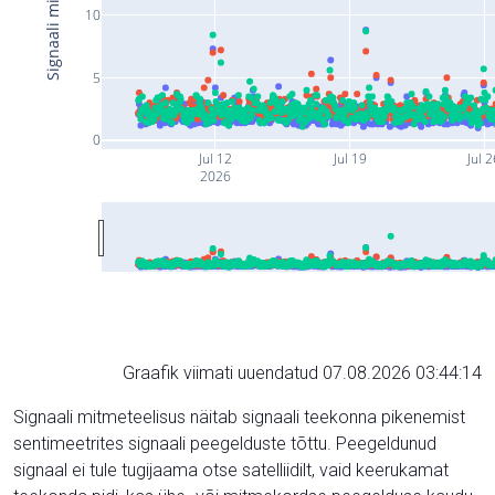
10
5
0
Jul 12
Jul 19
Jul 
2026
Graafik viimati uuendatud 07.08.2026 03:44:14
Signaali mitmeteelisus näitab signaali teekonna pikenemist
sentimeetrites signaali peegelduste tõttu. Peegeldunud
signaal ei tule tugijaama otse satelliidilt, vaid keerukamat