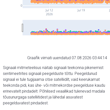
0
Jul 12
Jul 19
2026
Graafik viimati uuendatud 07.08.2026 03:44:14
Signaali mitmeteelisus näitab signaali teekonna pikenemist
sentimeetrites signaali peegelduste tõttu. Peegeldunud
signaal ei tule tugijaama otse satelliidilt, vaid keerukamat
teekonda pidi, kas ühe- või mitmekordse peegelduse kaudu
erinevatelt pindadelt. Põhilised veaallikad tulenevad madala
tõusunurgaga satelliitidest ja lähedal asuvatest
peegelduvatest pindadest.