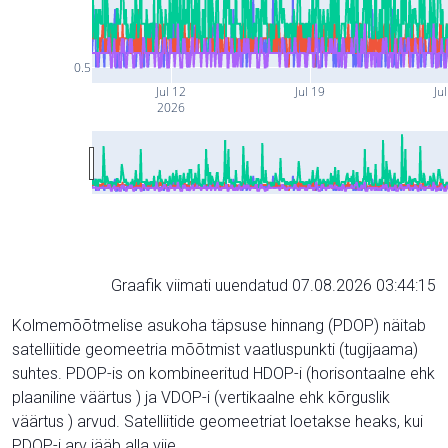
0.5
Jul 12
Jul 19
Ju
2026
Graafik viimati uuendatud 07.08.2026 03:44:15
Kolmemõõtmelise asukoha täpsuse hinnang (PDOP) näitab
satelliitide geomeetria mõõtmist vaatluspunkti (tugijaama)
suhtes. PDOP-is on kombineeritud HDOP-i (horisontaalne ehk
plaaniline väärtus ) ja VDOP-i (vertikaalne ehk kõrguslik
väärtus ) arvud. Satelliitide geomeetriat loetakse heaks, kui
PDOP-i arv jääb alla viie.