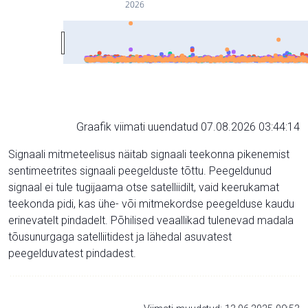
2026
Graafik viimati uuendatud 07.08.2026 03:44:14
Signaali mitmeteelisus näitab signaali teekonna pikenemist
sentimeetrites signaali peegelduste tõttu. Peegeldunud
signaal ei tule tugijaama otse satelliidilt, vaid keerukamat
teekonda pidi, kas ühe- või mitmekordse peegelduse kaudu
erinevatelt pindadelt. Põhilised veaallikad tulenevad madala
tõusunurgaga satelliitidest ja lähedal asuvatest
peegelduvatest pindadest.