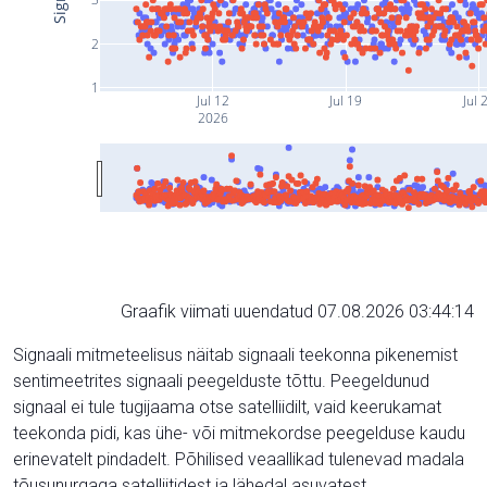
2
1
Jul 12
Jul 19
Jul 
2026
Graafik viimati uuendatud 07.08.2026 03:44:14
Signaali mitmeteelisus näitab signaali teekonna pikenemist
sentimeetrites signaali peegelduste tõttu. Peegeldunud
signaal ei tule tugijaama otse satelliidilt, vaid keerukamat
teekonda pidi, kas ühe- või mitmekordse peegelduse kaudu
erinevatelt pindadelt. Põhilised veaallikad tulenevad madala
tõusunurgaga satelliitidest ja lähedal asuvatest