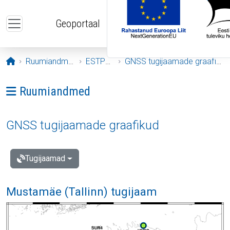
Liigu edasi põhisisu juurde
Geoportaal
Avaleht
Ruumiandmed
ESTPOS
GNSS tugijaamade graafikud
Ava menüü: Ruumiandmed
Ruumiandmed
GNSS tugijaamade graafikud
Tugijaamad
Mustamäe (Tallinn) tugijaam