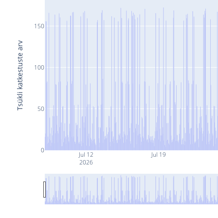
150
Tsükli katkestuste arv
100
50
0
Jul 12
Jul 19
2026