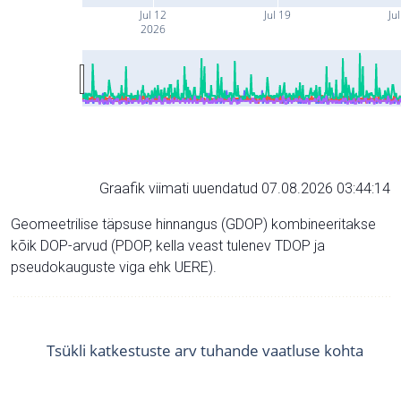
Jul 12
Jul 19
Ju
2026
Graafik viimati uuendatud 07.08.2026 03:44:14
Geomeetrilise täpsuse hinnangus (GDOP) kombineeritakse
kõik DOP-arvud (PDOP, kella veast tulenev TDOP ja
pseudokauguste viga ehk UERE).
Tsükli katkestuste arv tuhande vaatluse kohta