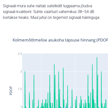
Signaali-müra suhe näitab satelliidilt tugijaama jõudva
signaali kvaliteeti. Suhte väärtust vahemikus 38–54 dB
loetakse heaks. Muul juhul on tegemist signaali häiringuga.
Kolmemõõtmelise asukoha täpsuse hinnang (PDOP
2.5
2
PDOP
1.5
1