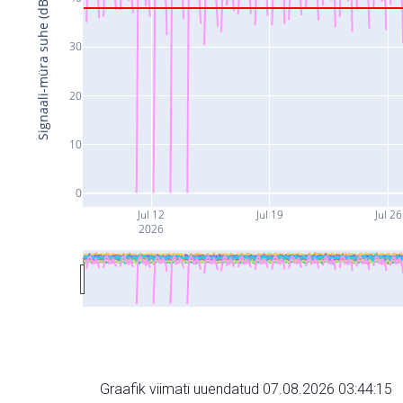
Signaali-müra suhe (dB)
30
20
10
0
Jul 12
Jul 19
Jul 26
2026
Graafik viimati uuendatud 07.08.2026 03:44:15