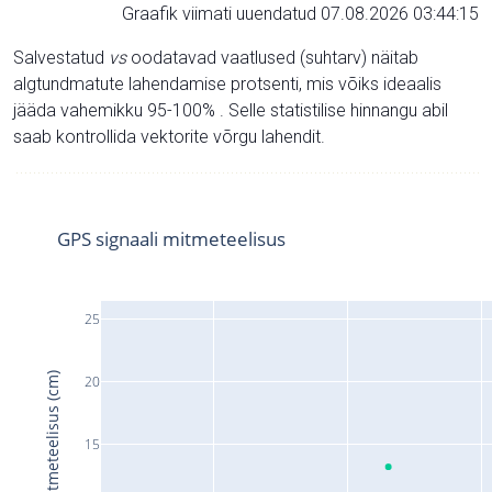
Graafik viimati uuendatud 07.08.2026 03:44:15
Salvestatud
vs
oodatavad vaatlused (suhtarv) näitab
algtundmatute lahendamise protsenti, mis võiks ideaalis
jääda vahemikku 95-100% . Selle statistilise hinnangu abil
saab kontrollida vektorite võrgu lahendit.
GPS signaali mitmeteelisus
25
Signaali mitmeteelisus (cm)
20
15