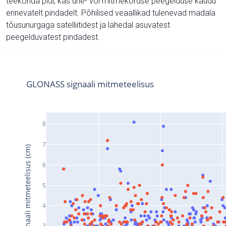
teekonda pidi, kas ühe- või mitmekordse peegelduse kaudu
erinevatelt pindadelt. Põhilised veaallikad tulenevad madala
tõusunurgaga satelliitidest ja lähedal asuvatest
peegelduvatest pindadest.
GLONASS signaali mitmeteelisus
8
7
Signaali mitmeteelisus (cm)
6
5
4
3