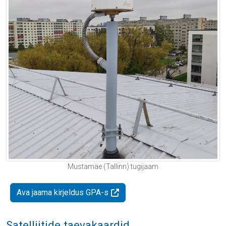
Mustamäe (Tallinn) tugijaam
Ava jaama kirjeldus GPA-s
Satelliitide taevakaardid