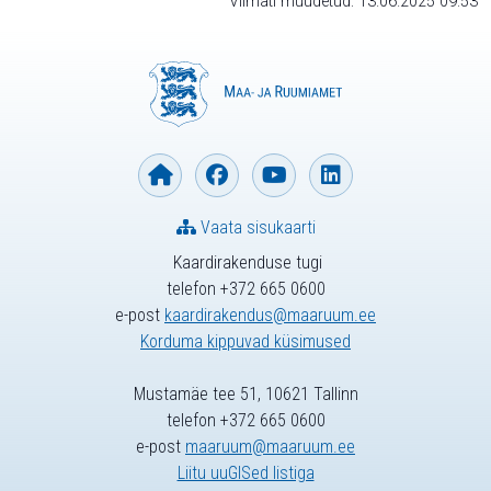
Viimati muudetud: 13.06.2025 09:53
Vaata sisukaarti
Kaardirakenduse tugi
telefon +372 665 0600
e-post
kaardirakendus@maaruum.ee
Korduma kippuvad küsimused
Mustamäe tee 51, 10621 Tallinn
telefon +372 665 0600
e-post
maaruum@maaruum.ee
Liitu uuGISed listiga