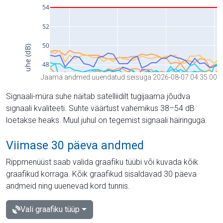
Jaama andmed uuendatud seisuga 2026-08-07 04:35:00
Signaali-müra suhe näitab satelliidilt tugijaama jõudva
signaali kvaliteeti. Suhte väärtust vahemikus 38–54 dB
loetakse heaks. Muul juhul on tegemist signaali häiringuga.
Viimase 30 päeva andmed
Rippmenüüst saab valida graafiku tüübi või kuvada kõik
graafikud korraga. Kõik graafikud sisaldavad 30 päeva
andmeid ning uuenevad kord tunnis.
Vali graafiku tüüp