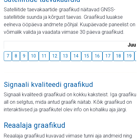
Satelliitide taevakaartide graafikud näitavad GNSS-
satelliitide suunda ja kõrgust taevas. Graafikud luuakse
eelneva ööpäeva andmete põhjal. Kuupäevade paneelist on
võimalik valida ja vaadata viimase 30 päeva graafikuid.
Juuli
7
8
9
10
11
12
13
14
15
16
17
18
19
2
Signaali kvaliteedi graafikud
Signaali kvaliteedi graafikuid on kokku kaksteist. Iga graafiku
all on selgitus, mida antud graafik näitab. Kõik graafikud on
interaktiivsed ja graafikutel olev info on kohaliku aja järgi.
Reaalaja graafikud
Reaalaja graafikud kuvavad viimase tunni aja andmeid ning