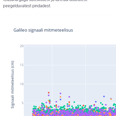
peegelduvatest pindadest.
Galileo signaali mitmeteelisus
20
Signaali mitmeteelisus (cm)
15
10
5