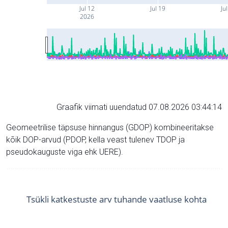
Jul 12
Jul 19
Ju
2026
Graafik viimati uuendatud 07.08.2026 03:44:14
Geomeetrilise täpsuse hinnangus (GDOP) kombineeritakse
kõik DOP-arvud (PDOP, kella veast tulenev TDOP ja
pseudokauguste viga ehk UERE).
Tsükli katkestuste arv tuhande vaatluse kohta