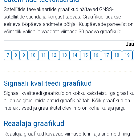
Satelliitide taevakaartide graafikud näitavad GNSS-
satelliitide suunda ja kõrgust taevas. Graafikud luuakse
eelneva ööpäeva andmete põhjal. Kuupäevade paneelist on
võimalik valida ja vaadata viimase 30 päeva graafikuid.
Juuli
7
8
9
10
11
12
13
14
15
16
17
18
19
2
Signaali kvaliteedi graafikud
Signaali kvaliteedi graafikuid on kokku kaksteist. Iga graafiku
all on selgitus, mida antud graafik näitab. Kõik graafikud on
interaktiivsed ja graafikutel olev info on kohaliku aja järgi.
Reaalaja graafikud
Reaalaja graafikud kuvavad viimase tunni aja andmeid ning