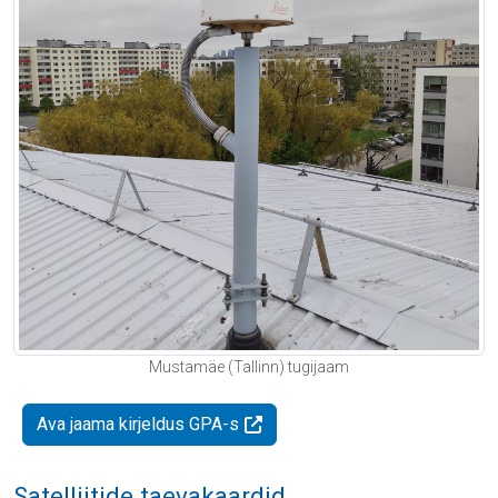
Mustamäe (Tallinn) tugijaam
Ava jaama kirjeldus GPA-s
Satelliitide taevakaardid