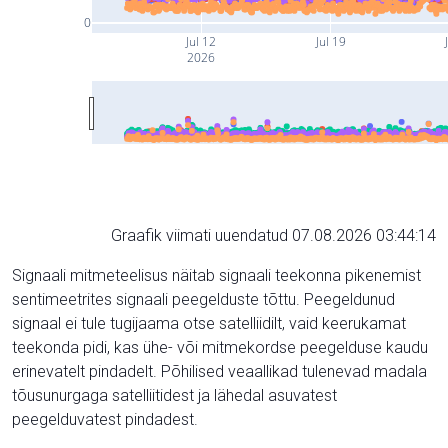
0
Jul 12
Jul 19
2026
Graafik viimati uuendatud 07.08.2026 03:44:14
Signaali mitmeteelisus näitab signaali teekonna pikenemist
sentimeetrites signaali peegelduste tõttu. Peegeldunud
signaal ei tule tugijaama otse satelliidilt, vaid keerukamat
teekonda pidi, kas ühe- või mitmekordse peegelduse kaudu
erinevatelt pindadelt. Põhilised veaallikad tulenevad madala
tõusunurgaga satelliitidest ja lähedal asuvatest
peegelduvatest pindadest.