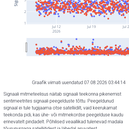
2
1
Jul 12
Jul 19
Jul 
2026
Graafik viimati uuendatud 07.08.2026 03:44:14
Signaali mitmeteelisus näitab signaali teekonna pikenemist
sentimeetrites signaali peegelduste tõttu. Peegeldunud
signaal ei tule tugijaama otse satelliidilt, vaid keerukamat
teekonda pidi, kas ühe- või mitmekordse peegelduse kaudu
erinevatelt pindadelt. Põhilised veaallikad tulenevad madala
tõusunurgaga satelliitidest ja lähedal asuvatest