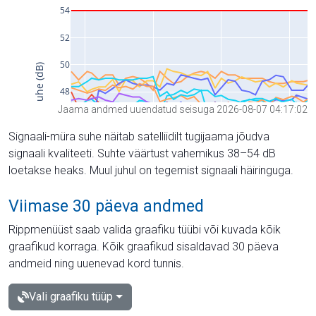
Jaama andmed uuendatud seisuga 2026-08-07 04:17:02
Signaali-müra suhe näitab satelliidilt tugijaama jõudva
signaali kvaliteeti. Suhte väärtust vahemikus 38–54 dB
loetakse heaks. Muul juhul on tegemist signaali häiringuga.
Viimase 30 päeva andmed
Rippmenüüst saab valida graafiku tüübi või kuvada kõik
graafikud korraga. Kõik graafikud sisaldavad 30 päeva
andmeid ning uuenevad kord tunnis.
Vali graafiku tüüp