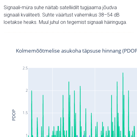
Signaali-müra suhe näitab satelliidilt tugijaama jõudva
signaali kvaliteeti. Suhte väärtust vahemikus 38–54 dB
loetakse heaks. Muul juhul on tegemist signaali häiringuga.
Kolmemõõtmelise asukoha täpsuse hinnang (PDOP
2.5
2
PDOP
1.5
1