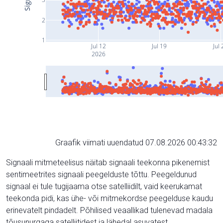
2
1
Jul 12
Jul 19
Jul 
2026
Graafik viimati uuendatud 07.08.2026 00:43:32
Signaali mitmeteelisus näitab signaali teekonna pikenemist
sentimeetrites signaali peegelduste tõttu. Peegeldunud
signaal ei tule tugijaama otse satelliidilt, vaid keerukamat
teekonda pidi, kas ühe- või mitmekordse peegelduse kaudu
erinevatelt pindadelt. Põhilised veaallikad tulenevad madala
tõusunurgaga satelliitidest ja lähedal asuvatest