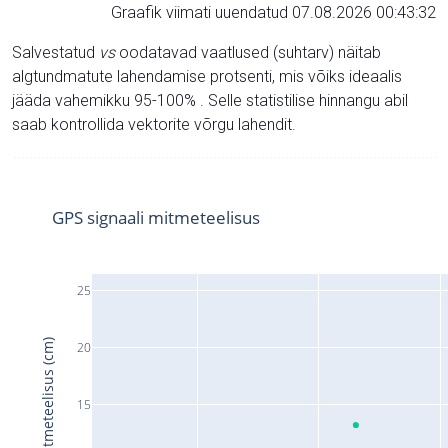
Graafik viimati uuendatud 07.08.2026 00:43:32
Salvestatud
vs
oodatavad vaatlused (suhtarv) näitab
algtundmatute lahendamise protsenti, mis võiks ideaalis
jääda vahemikku 95-100% . Selle statistilise hinnangu abil
saab kontrollida vektorite võrgu lahendit.
GPS signaali mitmeteelisus
25
Signaali mitmeteelisus (cm)
20
15