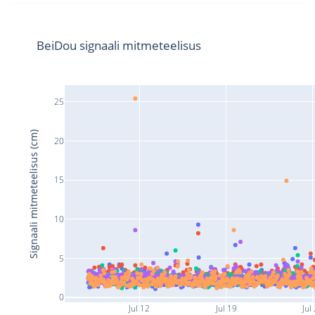
BeiDou signaali mitmeteelisus
25
Signaali mitmeteelisus (cm)
20
15
10
5
0
Jul 12
Jul 19
Jul