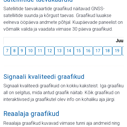
Satelliitide taevakaartide graafikud näitavad GNSS-
satelliitide suunda ja kõrgust taevas. Graafikud luuakse
eelneva ööpäeva andmete põhjal. Kuupäevade paneelist on
võimalik valida ja vaadata viimase 30 päeva graafikuid.
Juuli
7
8
9
10
11
12
13
14
15
16
17
18
19
2
Signaali kvaliteedi graafikud
Signaali kvaliteedi graafikuid on kokku kaksteist. Iga graafiku
all on selgitus, mida antud graafik näitab. Kõik graafikud on
interaktiivsed ja graafikutel olev info on kohaliku aja järgi.
Reaalaja graafikud
Reaalaja graafikud kuvavad viimase tunni aja andmeid ning