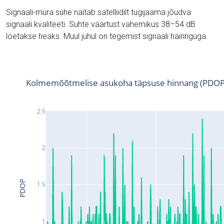
Signaali-müra suhe näitab satelliidilt tugijaama jõudva
signaali kvaliteeti. Suhte väärtust vahemikus 38–54 dB
loetakse heaks. Muul juhul on tegemist signaali häiringuga.
Kolmemõõtmelise asukoha täpsuse hinnang (PDOP
2.5
2
PDOP
1.5
1