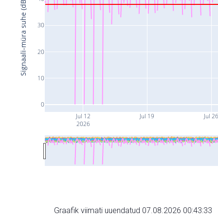
Signaali-müra suhe (dB)
30
20
10
0
Jul 12
Jul 19
Jul 2
2026
Graafik viimati uuendatud 07.08.2026 00:43:33