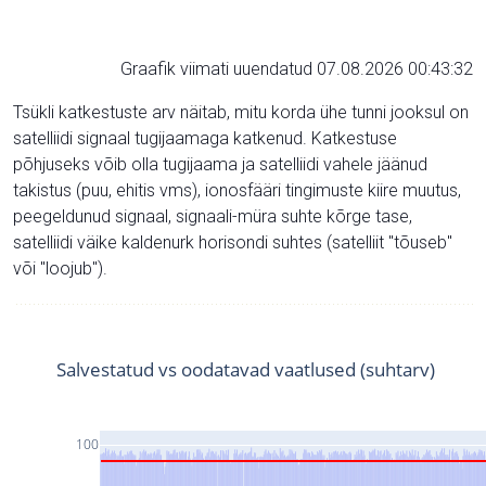
Graafik viimati uuendatud 07.08.2026 00:43:32
Tsükli katkestuste arv näitab, mitu korda ühe tunni jooksul on
satelliidi signaal tugijaamaga katkenud. Katkestuse
põhjuseks võib olla tugijaama ja satelliidi vahele jäänud
takistus (puu, ehitis vms), ionosfääri tingimuste kiire muutus,
peegeldunud signaal, signaali-müra suhte kõrge tase,
satelliidi väike kaldenurk horisondi suhtes (satelliit "tõuseb"
või "loojub").
Salvestatud vs oodatavad vaatlused (suhtarv)
100