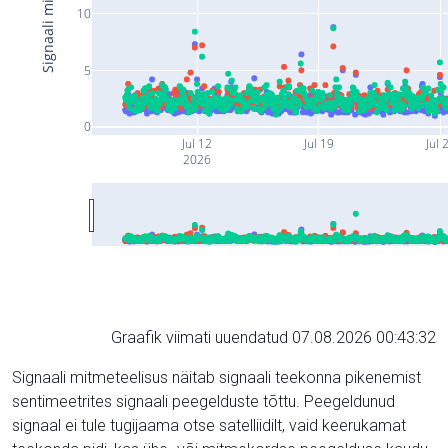
10
5
0
Jul 12
Jul 19
Jul 
2026
Graafik viimati uuendatud 07.08.2026 00:43:32
Signaali mitmeteelisus näitab signaali teekonna pikenemist
sentimeetrites signaali peegelduste tõttu. Peegeldunud
signaal ei tule tugijaama otse satelliidilt, vaid keerukamat