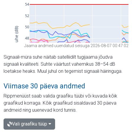
Jaama andmed uuendatud seisuga 2026-08-07 00:47:02
Signaali-müra suhe näitab satelliidilt tugijaama jõudva
signaali kvaliteeti. Suhte väärtust vahemikus 38–54 dB
loetakse heaks. Muul juhul on tegemist signaali häiringuga.
Viimase 30 päeva andmed
Rippmenüüst saab valida graafiku tüübi või kuvada kõik
graafikud korraga. Kõik graafikud sisaldavad 30 päeva
andmeid ning uuenevad kord tunnis.
Vali graafiku tüüp