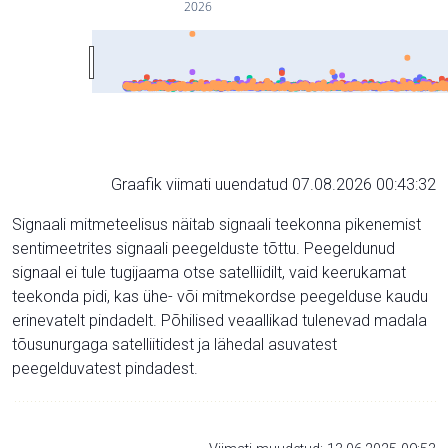
2026
Graafik viimati uuendatud 07.08.2026 00:43:32
Signaali mitmeteelisus näitab signaali teekonna pikenemist
sentimeetrites signaali peegelduste tõttu. Peegeldunud
signaal ei tule tugijaama otse satelliidilt, vaid keerukamat
teekonda pidi, kas ühe- või mitmekordse peegelduse kaudu
erinevatelt pindadelt. Põhilised veaallikad tulenevad madala
tõusunurgaga satelliitidest ja lähedal asuvatest
peegelduvatest pindadest.