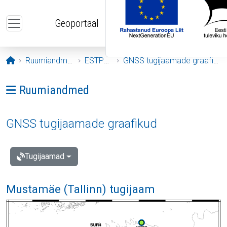
Liigu edasi põhisisu juurde
Geoportaal
Avaleht
Ruumiandmed
ESTPOS
GNSS tugijaamade graafikud
Ava menüü: Ruumiandmed
Ruumiandmed
GNSS tugijaamade graafikud
Tugijaamad
Mustamäe (Tallinn) tugijaam