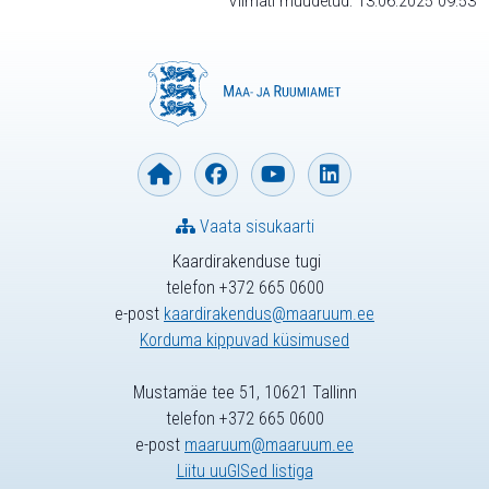
Viimati muudetud: 13.06.2025 09:53
Vaata sisukaarti
Kaardirakenduse tugi
telefon +372 665 0600
e-post
kaardirakendus@maaruum.ee
Korduma kippuvad küsimused
Mustamäe tee 51, 10621 Tallinn
telefon +372 665 0600
e-post
maaruum@maaruum.ee
Liitu uuGISed listiga