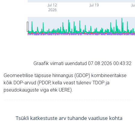
Jul 12
Jul 19
Ju
2026
Graafik viimati uuendatud 07.08.2026 00:43:32
Geomeetrilise täpsuse hinnangus (GDOP) kombineeritakse
kõik DOP-arvud (PDOP, kella veast tulenev TDOP ja
pseudokauguste viga ehk UERE).
Tsükli katkestuste arv tuhande vaatluse kohta