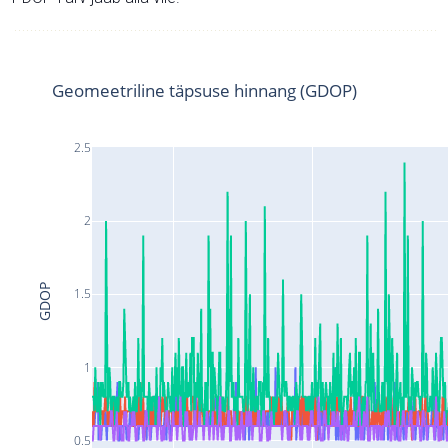
Geomeetriline täpsuse hinnang (GDOP)
2.5
2
GDOP
1.5
1
0.5