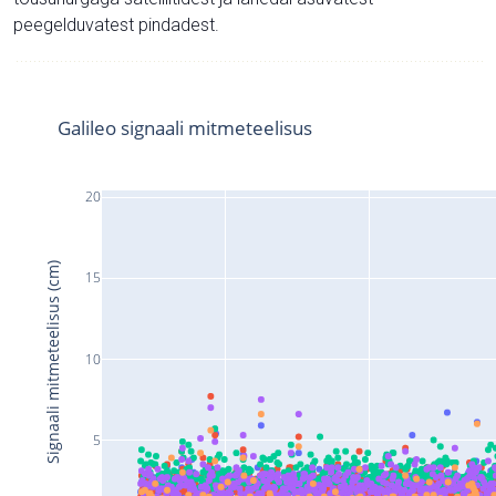
peegelduvatest pindadest.
Galileo signaali mitmeteelisus
20
Signaali mitmeteelisus (cm)
15
10
5