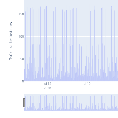
150
Tsükli katkestuste arv
100
50
0
Jul 12
Jul 19
2026