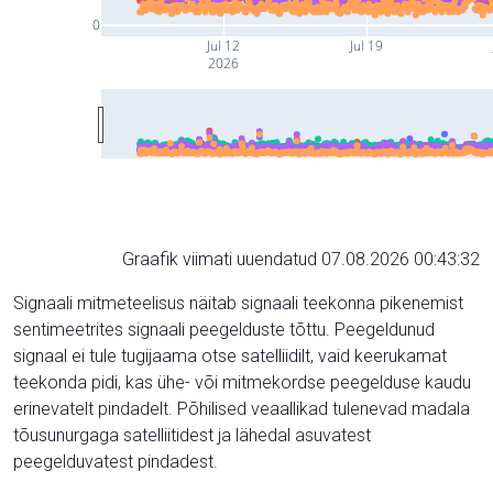
0
Jul 12
Jul 19
2026
Graafik viimati uuendatud 07.08.2026 00:43:32
Signaali mitmeteelisus näitab signaali teekonna pikenemist
sentimeetrites signaali peegelduste tõttu. Peegeldunud
signaal ei tule tugijaama otse satelliidilt, vaid keerukamat
teekonda pidi, kas ühe- või mitmekordse peegelduse kaudu
erinevatelt pindadelt. Põhilised veaallikad tulenevad madala
tõusunurgaga satelliitidest ja lähedal asuvatest
peegelduvatest pindadest.