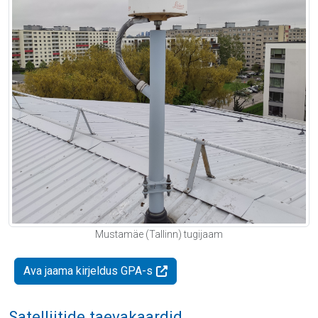
Mustamäe (Tallinn) tugijaam
Ava jaama kirjeldus GPA-s
Satelliitide taevakaardid