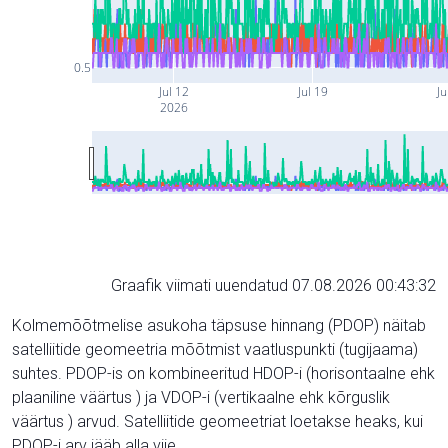
0.5
Jul 12
Jul 19
Ju
2026
Graafik viimati uuendatud 07.08.2026 00:43:32
Kolmemõõtmelise asukoha täpsuse hinnang (PDOP) näitab
satelliitide geomeetria mõõtmist vaatluspunkti (tugijaama)
suhtes. PDOP-is on kombineeritud HDOP-i (horisontaalne ehk
plaaniline väärtus ) ja VDOP-i (vertikaalne ehk kõrguslik
väärtus ) arvud. Satelliitide geomeetriat loetakse heaks, kui
PDOP-i arv jääb alla viie.