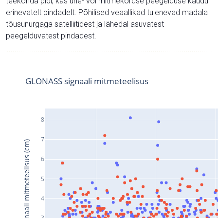
teekonda pidi, kas ühe- või mitmekordse peegelduse kaudu
erinevatelt pindadelt. Põhilised veaallikad tulenevad madala
tõusunurgaga satelliitidest ja lähedal asuvatest
peegelduvatest pindadest.
GLONASS signaali mitmeteelisus
8
7
Signaali mitmeteelisus (cm)
6
5
4
3