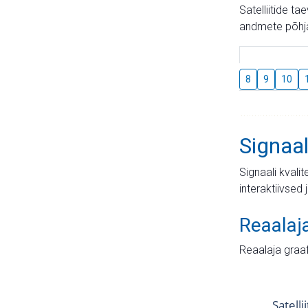
Satelliitide t
andmete põhja
8
9
10
Signaal
Signaali kvali
interaktiivsed 
Reaalaj
Reaalaja graa