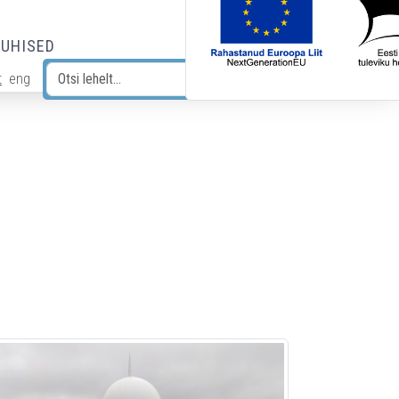
JUHISED
t
eng
Otsi