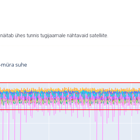
v näitab ühes tunnis tugijaamale nähtavaid satelliite.
i-müra suhe