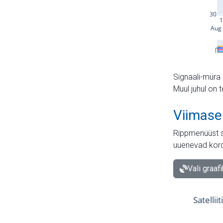
Signaali-müra 
Muul juhul on 
Viimase
Rippmenüüst s
uuenevad kord
Vali graaf
Satellii