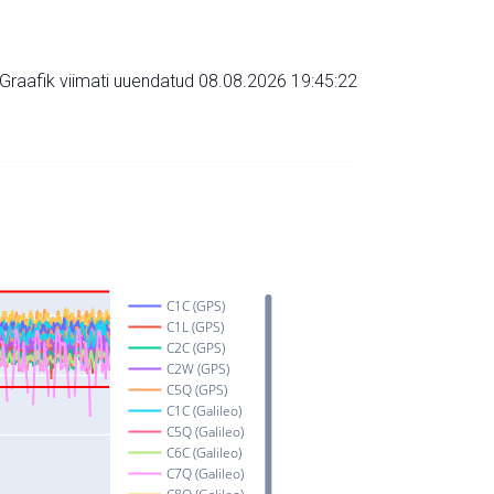
Graafik viimati uuendatud 08.08.2026 19:45:22
C1C (GPS)
C1L (GPS)
C2C (GPS)
C2W (GPS)
C5Q (GPS)
C1C (Galileo)
C5Q (Galileo)
C6C (Galileo)
C7Q (Galileo)