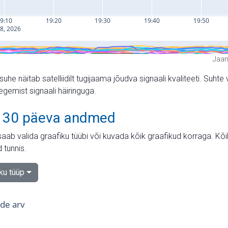
Jaam
suhe näitab satelliidilt tugijaama jõudva signaali kvaliteeti. Su
tegemist signaali häiringuga.
 30 päeva andmed
aab valida graafiku tüübi või kuvada kõik graafikud korraga. Kõ
 tunnis.
iku tüüp
tide arv