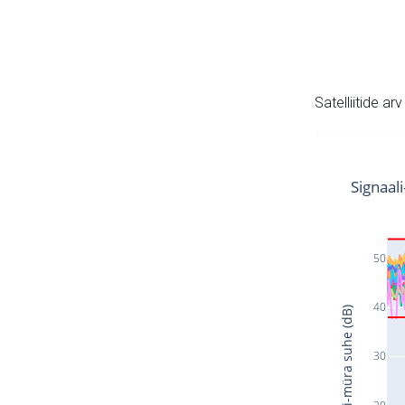
Satelliitide ar
Signaal
50
40
Signaali-müra suhe (dB)
30
20