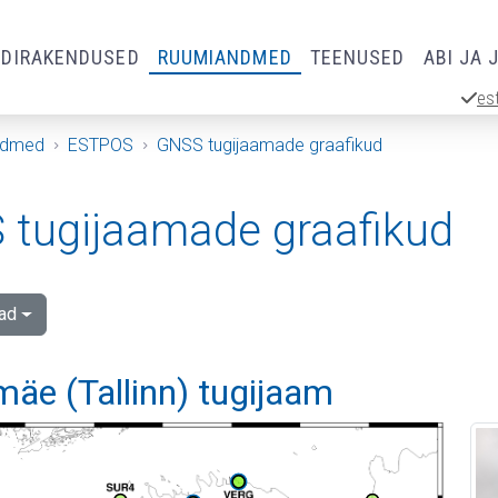
RDIRAKENDUSED
RUUMIANDMED
TEENUSED
ABI JA 
es
ndmed
ESTPOS
GNSS tugijaamade graafikud
tugijaamade graafikud
ad
äe (Tallinn) tugijaam