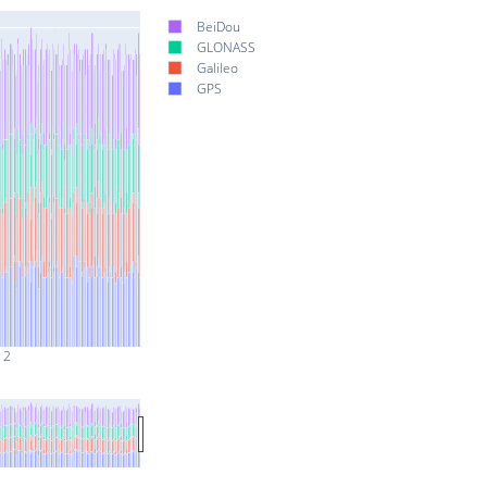
BeiDou
GLONASS
Galileo
GPS
 2