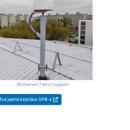
Mustamäe (Tallinn) tugijaam
Ava jaama kirjeldus GPA-s