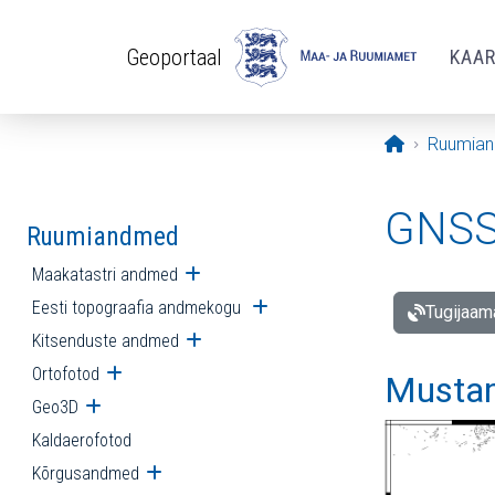
Liigu edasi põhisisu juurde
Geoportaal
KAA
Avaleht
Ruumia
GNSS 
Ruumiandmed
Maakatastri andmed
Ava alammenüü
Eesti topograafia andmekogu
Ava alammenüü
Tugijaam
Kitsenduste andmed
Ava alammenüü
Ortofotod
Ava alammenüü
Mustam
Geo3D
Ava alammenüü
Kaldaerofotod
Kõrgusandmed
Ava alammenüü