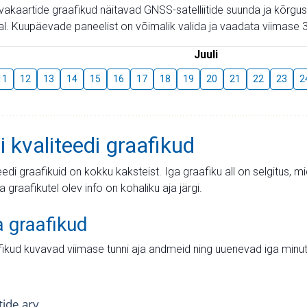
aevakaartide graafikud näitavad GNSS-satelliitide suunda ja kõr
l. Kuupäevade paneelist on võimalik valida ja vaadata viimase 3
Juuli
11
12
13
14
15
16
17
18
19
20
21
22
23
2
i kvaliteedi graafikud
teedi graafikuid on kokku kaksteist. Iga graafiku all on selgitus, 
ja graafikutel olev info on kohaliku aja järgi.
a graafikud
fikud kuvavad viimase tunni aja andmeid ning uuenevad iga minut