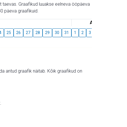
gust taevas. Graafikud luuakse eelneva ööpäeva
0 päeva graafikuid.
August
4
25
26
27
28
29
30
31
1
2
3
4
5
6
7
mida antud graafik näitab. Kõik graafikud on
.