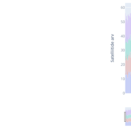
60
50
40
Satelliitide arv
30
20
10
0