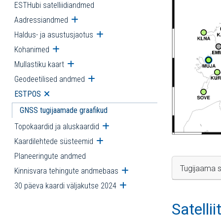
ESTHubi satelliidiandmed
Aadressiandmed
Ava alammenüü
Haldus- ja asustusjaotus
Ava alammenüü
Kohanimed
Ava alammenüü
Mullastiku kaart
Ava alammenüü
Geodeetilised andmed
Ava alammenüü
ESTPOS
Ava alammenüü
GNSS tugijaamade graafikud
Topokaardid ja aluskaardid
Ava alammenüü
Kaardilehtede süsteemid
Ava alammenüü
Planeeringute andmed
Tugijaama s
Kinnisvara tehingute andmebaas
Ava alammenüü
30 päeva kaardi väljakutse 2024
Ava alammenüü
Satelli