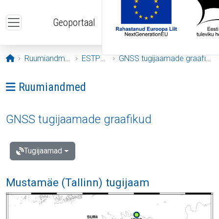
Liigu edasi põhisisu juurde
Geoportaal
Avaleht
Ruumiandmed
ESTPOS
GNSS tugijaamade graafikud
Ava menüü: Ruumiandmed
Ruumiandmed
GNSS tugijaamade graafikud
Tugijaamad
Mustamäe (Tallinn) tugijaam