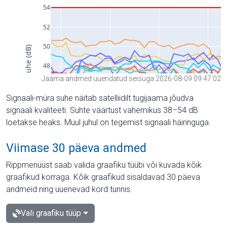
Jaama andmed uuendatud seisuga 2026-08-09 09:47:02
Signaali-müra suhe näitab satelliidilt tugijaama jõudva
signaali kvaliteeti. Suhte väärtust vahemikus 38–54 dB
loetakse heaks. Muul juhul on tegemist signaali häiringuga.
Viimase 30 päeva andmed
Rippmenüüst saab valida graafiku tüübi või kuvada kõik
graafikud korraga. Kõik graafikud sisaldavad 30 päeva
andmeid ning uuenevad kord tunnis.
Vali graafiku tüüp