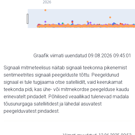
2026
Graafik viimati uuendatud 09.08.2026 09:45:01
Signaali mitmeteelisus näitab signaali teekonna pikenemist
sentimeetrites signaali peegelduste tõttu. Peegeldunud
signaal ei tule tugijaama otse satelliidilt, vaid keerukamat
teekonda pidi, kas ühe- või mitmekordse peegelduse kaudu
erinevatelt pindadelt. Põhilised veaallikad tulenevad madala
tõusunurgaga satelliitidest ja lähedal asuvatest
peegelduvatest pindadest.