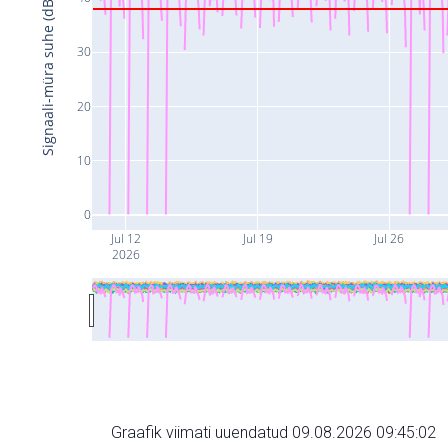
Signaali-müra suhe (dB)
30
20
10
0
Jul 12
Jul 19
Jul 26
2026
Graafik viimati uuendatud 09.08.2026 09:45:02