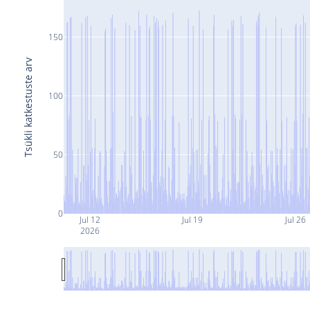
150
Tsükli katkestuste arv
100
50
0
Jul 12
Jul 19
Jul 26
2026