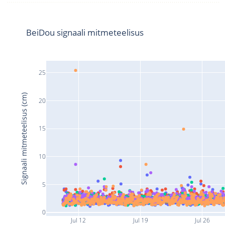
BeiDou signaali mitmeteelisus
25
Signaali mitmeteelisus (cm)
20
15
10
5
0
Jul 12
Jul 19
Jul 26