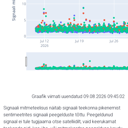
10
5
0
Jul 12
Jul 19
Jul 26
2026
Graafik viimati uuendatud 09.08.2026 09:45:02
Signaali mitmeteelisus näitab signaali teekonna pikenemist
sentimeetrites signaali peegelduste tõttu. Peegeldunud
signaal ei tule tugijaama otse satelliidilt, vaid keerukamat