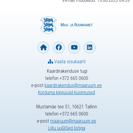
Viimati muudetud: 13.06.2025 09:53
Vaata sisukaarti
Kaardirakenduse tugi
telefon +372 665 0600
e-post
kaardirakendus@maaruum.ee
Korduma kippuvad küsimused
Mustamäe tee 51, 10621 Tallinn
telefon +372 665 0600
e-post
maaruum@maaruum.ee
Liitu uuGISed listiga