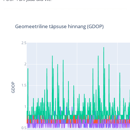
Geomeetriline täpsuse hinnang (GDOP)
2.5
2
GDOP
1.5
1
0.5