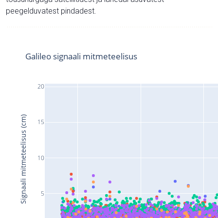
peegelduvatest pindadest.
Galileo signaali mitmeteelisus
20
Signaali mitmeteelisus (cm)
15
10
5