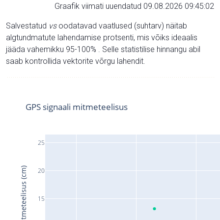
Graafik viimati uuendatud 09.08.2026 09:45:02
Salvestatud
vs
oodatavad vaatlused (suhtarv) näitab
algtundmatute lahendamise protsenti, mis võiks ideaalis
jääda vahemikku 95-100% . Selle statistilise hinnangu abil
saab kontrollida vektorite võrgu lahendit.
GPS signaali mitmeteelisus
25
Signaali mitmeteelisus (cm)
20
15