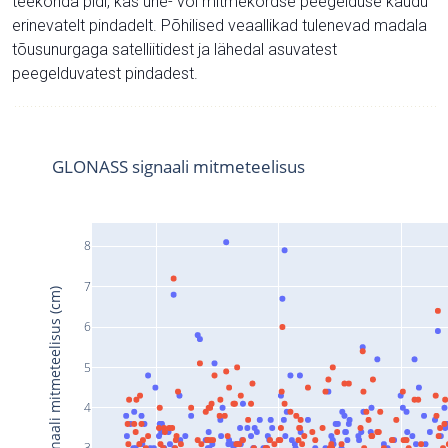
teekonda pidi, kas ühe- või mitmekordse peegelduse kaudu
erinevatelt pindadelt. Põhilised veaallikad tulenevad madala
tõusunurgaga satelliitidest ja lähedal asuvatest
peegelduvatest pindadest.
GLONASS signaali mitmeteelisus
8
7
Signaali mitmeteelisus (cm)
6
5
4
3