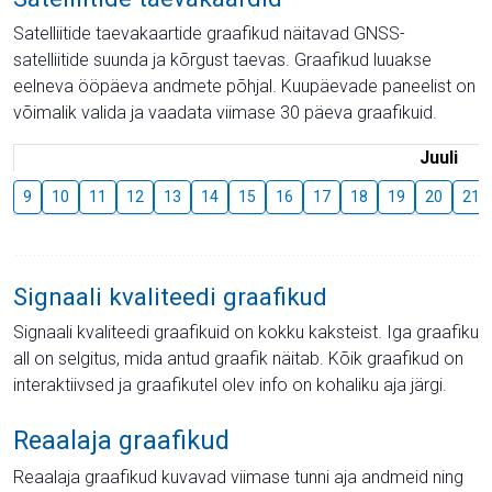
Satelliitide taevakaartide graafikud näitavad GNSS-
satelliitide suunda ja kõrgust taevas. Graafikud luuakse
eelneva ööpäeva andmete põhjal. Kuupäevade paneelist on
võimalik valida ja vaadata viimase 30 päeva graafikuid.
Juuli
9
10
11
12
13
14
15
16
17
18
19
20
21
Signaali kvaliteedi graafikud
Signaali kvaliteedi graafikuid on kokku kaksteist. Iga graafiku
all on selgitus, mida antud graafik näitab. Kõik graafikud on
interaktiivsed ja graafikutel olev info on kohaliku aja järgi.
Reaalaja graafikud
Reaalaja graafikud kuvavad viimase tunni aja andmeid ning