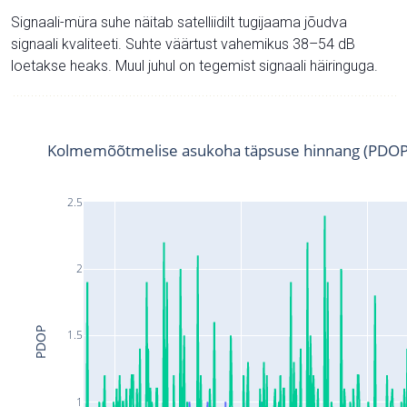
Signaali-müra suhe näitab satelliidilt tugijaama jõudva
signaali kvaliteeti. Suhte väärtust vahemikus 38–54 dB
loetakse heaks. Muul juhul on tegemist signaali häiringuga.
Kolmemõõtmelise asukoha täpsuse hinnang (PDOP
2.5
2
PDOP
1.5
1