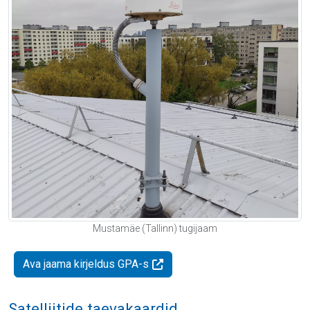
Mustamäe (Tallinn) tugijaam
Ava jaama kirjeldus GPA-s
Satelliitide taevakaardid