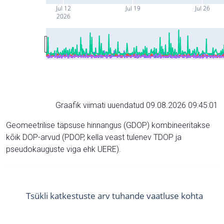
Jul 12
Jul 19
Jul 26
2026
Graafik viimati uuendatud 09.08.2026 09:45:01
Geomeetrilise täpsuse hinnangus (GDOP) kombineeritakse
kõik DOP-arvud (PDOP, kella veast tulenev TDOP ja
pseudokauguste viga ehk UERE).
Tsükli katkestuste arv tuhande vaatluse kohta