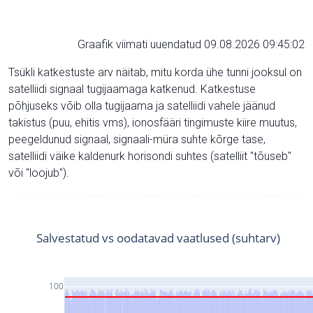
Graafik viimati uuendatud 09.08.2026 09:45:02
Tsükli katkestuste arv näitab, mitu korda ühe tunni jooksul on
satelliidi signaal tugijaamaga katkenud. Katkestuse
põhjuseks võib olla tugijaama ja satelliidi vahele jäänud
takistus (puu, ehitis vms), ionosfääri tingimuste kiire muutus,
peegeldunud signaal, signaali-müra suhte kõrge tase,
satelliidi väike kaldenurk horisondi suhtes (satelliit "tõuseb"
või "loojub").
Salvestatud vs oodatavad vaatlused (suhtarv)
100