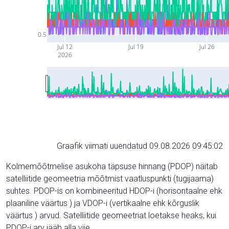
0.5
Jul 12
Jul 19
Jul 26
2026
Graafik viimati uuendatud 09.08.2026 09:45:02
Kolmemõõtmelise asukoha täpsuse hinnang (PDOP) näitab
satelliitide geomeetria mõõtmist vaatluspunkti (tugijaama)
suhtes. PDOP-is on kombineeritud HDOP-i (horisontaalne ehk
plaaniline väärtus ) ja VDOP-i (vertikaalne ehk kõrguslik
väärtus ) arvud. Satelliitide geomeetriat loetakse heaks, kui
PDOP-i arv jääb alla viie.