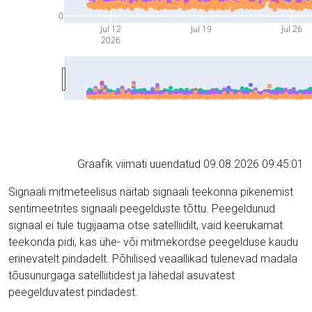
0
Jul 12
Jul 19
Jul 26
2026
Graafik viimati uuendatud 09.08.2026 09:45:01
Signaali mitmeteelisus näitab signaali teekonna pikenemist
sentimeetrites signaali peegelduste tõttu. Peegeldunud
signaal ei tule tugijaama otse satelliidilt, vaid keerukamat
teekonda pidi, kas ühe- või mitmekordse peegelduse kaudu
erinevatelt pindadelt. Põhilised veaallikad tulenevad madala
tõusunurgaga satelliitidest ja lähedal asuvatest
peegelduvatest pindadest.