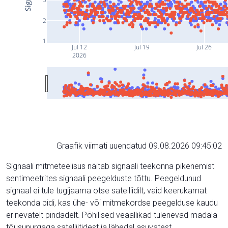
2
1
Jul 12
Jul 19
Jul 26
2026
Graafik viimati uuendatud 09.08.2026 09:45:02
Signaali mitmeteelisus näitab signaali teekonna pikenemist
sentimeetrites signaali peegelduste tõttu. Peegeldunud
signaal ei tule tugijaama otse satelliidilt, vaid keerukamat
teekonda pidi, kas ühe- või mitmekordse peegelduse kaudu
erinevatelt pindadelt. Põhilised veaallikad tulenevad madala
tõusunurgaga satelliitidest ja lähedal asuvatest