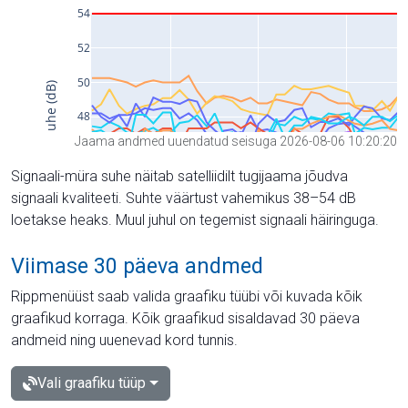
Jaama andmed uuendatud seisuga 2026-08-06 10:20:20
Signaali-müra suhe näitab satelliidilt tugijaama jõudva
signaali kvaliteeti. Suhte väärtust vahemikus 38–54 dB
loetakse heaks. Muul juhul on tegemist signaali häiringuga.
Viimase 30 päeva andmed
Rippmenüüst saab valida graafiku tüübi või kuvada kõik
graafikud korraga. Kõik graafikud sisaldavad 30 päeva
andmeid ning uuenevad kord tunnis.
Vali graafiku tüüp