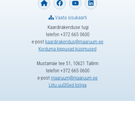
Vaata sisukaarti
Kaardirakenduse tugi
telefon +372 665 0600
e-post
kaardirakendus@maaruum.ee
Korduma kippuvad küsimused
Mustamäe tee 51, 10621 Tallinn
telefon +372 665 0600
e-post
maaruum@maaruum.ee
Liitu uuGISed listiga