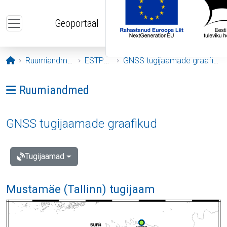
Liigu edasi põhisisu juurde
Geoportaal
Avaleht
Ruumiandmed
ESTPOS
GNSS tugijaamade graafikud
Ava menüü: Ruumiandmed
Ruumiandmed
GNSS tugijaamade graafikud
Tugijaamad
Mustamäe (Tallinn) tugijaam