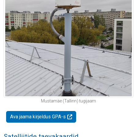
Mustamäe (Tallinn) tugijaam
Ava jaama kirjeldus GPA-s
Satelliitide taevakaardid