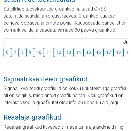
Satelliitide taevakaartide graafikud näitavad GNSS-
satelliitide suunda ja kõrgust taevas. Graafikud luuakse
eelneva ööpäeva andmete põhjal. Kuupäevade paneelist on
võimalik valida ja vaadata viimase 30 päeva graafikuid.
Juu
6
7
8
9
10
11
12
13
14
15
16
17
18
19
Signaali kvaliteedi graafikud
Signaali kvaliteedi graafikuid on kokku kaksteist. Iga graafiku
all on selgitus, mida antud graafik näitab. Kõik graafikud on
interaktiivsed ja graafikutel olev info on kohaliku aja järgi.
Reaalaja graafikud
Reaalaja graafikud kuvavad viimase tunni aja andmeid ning