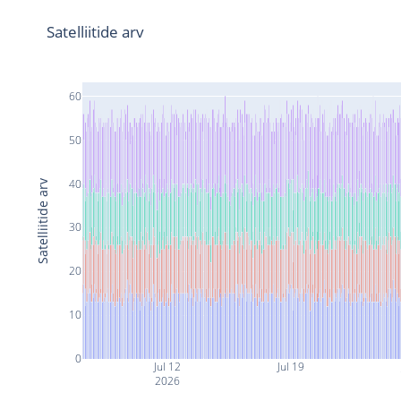
Satelliitide arv
60
50
40
Satelliitide arv
30
20
10
0
Jul 12
Jul 19
2026