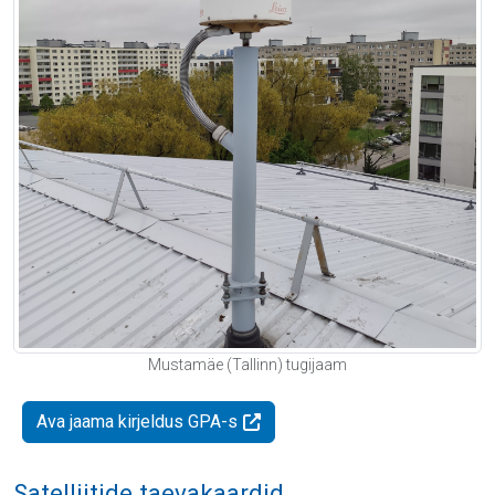
Mustamäe (Tallinn) tugijaam
Ava jaama kirjeldus GPA-s
Satelliitide taevakaardid