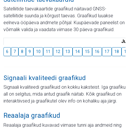
Satelliitide taevakaartide graafikud näitavad GNSS-
satelliitide suunda ja kõrgust taevas. Graafikud luuakse
eelneva ööpäeva andmete põhjal. Kuupäevade paneelist on
võimalik valida ja vaadata viimase 30 päeva graafikuid.
Juu
6
7
8
9
10
11
12
13
14
15
16
17
18
19
Signaali kvaliteedi graafikud
Signaali kvaliteedi graafikuid on kokku kaksteist. Iga graafiku
all on selgitus, mida antud graafik näitab. Kõik graafikud on
interaktiivsed ja graafikutel olev info on kohaliku aja järgi.
Reaalaja graafikud
Reaalaja graafikud kuvavad viimase tunni aja andmeid ning