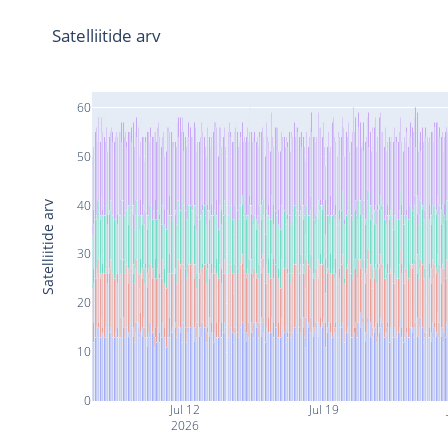
Satelliitide arv
60
50
40
Satelliitide arv
30
20
10
0
Jul 12
Jul 19
2026