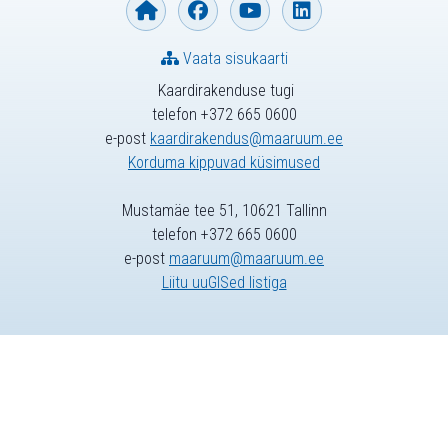
Vaata sisukaarti
Kaardirakenduse tugi
telefon +372 665 0600
e-post
kaardirakendus@maaruum.ee
Korduma kippuvad küsimused
Mustamäe tee 51, 10621 Tallinn
telefon +372 665 0600
e-post
maaruum@maaruum.ee
Liitu uuGISed listiga