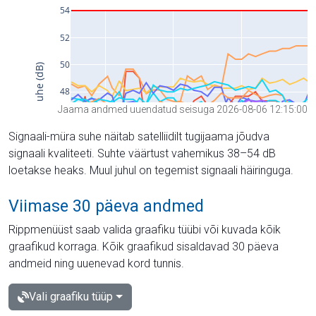
Jaama andmed uuendatud seisuga 2026-08-06 12:15:00
Signaali-müra suhe näitab satelliidilt tugijaama jõudva
signaali kvaliteeti. Suhte väärtust vahemikus 38–54 dB
loetakse heaks. Muul juhul on tegemist signaali häiringuga.
Viimase 30 päeva andmed
Rippmenüüst saab valida graafiku tüübi või kuvada kõik
graafikud korraga. Kõik graafikud sisaldavad 30 päeva
andmeid ning uuenevad kord tunnis.
Vali graafiku tüüp