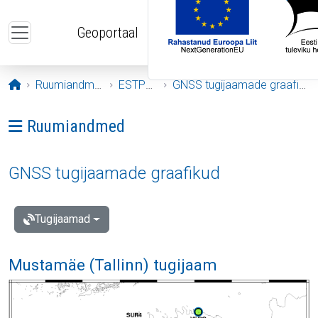
Liigu edasi põhisisu juurde
Geoportaal
Avaleht
Ruumiandmed
ESTPOS
GNSS tugijaamade graafikud
Ava menüü: Ruumiandmed
Ruumiandmed
GNSS tugijaamade graafikud
Tugijaamad
Mustamäe (Tallinn) tugijaam