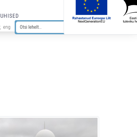
JUHISED
t
eng
Otsi