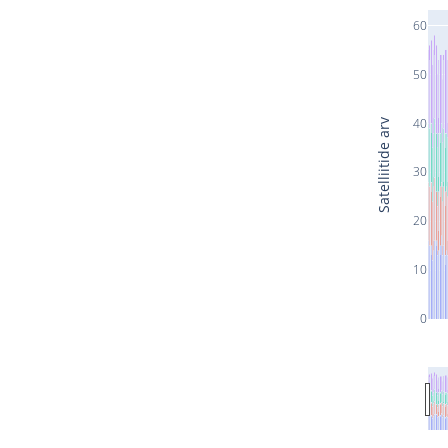
60
50
40
Satelliitide arv
30
20
10
0