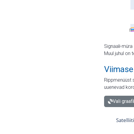
Signaali-müra 
Muul juhul on 
Viimase
Rippmenüüst s
uuenevad kord
Vali graaf
Satellii