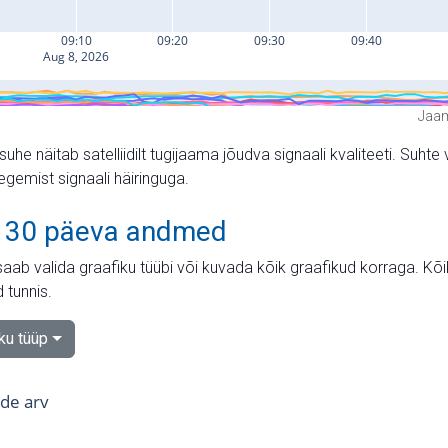
Jaam
suhe näitab satelliidilt tugijaama jõudva signaali kvaliteeti. Su
tegemist signaali häiringuga.
 30 päeva andmed
aab valida graafiku tüübi või kuvada kõik graafikud korraga. Kõ
 tunnis.
iku tüüp
tide arv