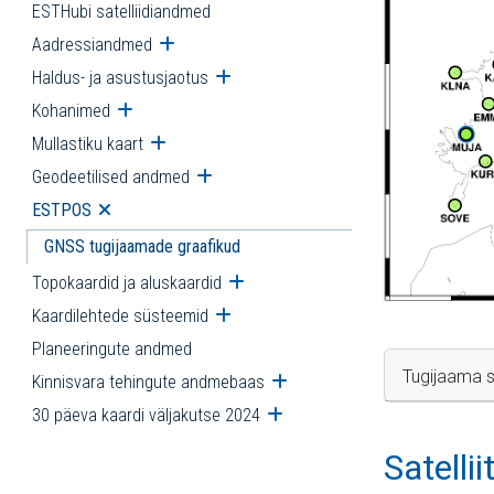
ESTHubi satelliidiandmed
Aadressiandmed
Ava alammenüü
Haldus- ja asustusjaotus
Ava alammenüü
Kohanimed
Ava alammenüü
Mullastiku kaart
Ava alammenüü
Geodeetilised andmed
Ava alammenüü
ESTPOS
Ava alammenüü
GNSS tugijaamade graafikud
Topokaardid ja aluskaardid
Ava alammenüü
Kaardilehtede süsteemid
Ava alammenüü
Planeeringute andmed
Tugijaama s
Kinnisvara tehingute andmebaas
Ava alammenüü
30 päeva kaardi väljakutse 2024
Ava alammenüü
Satelli