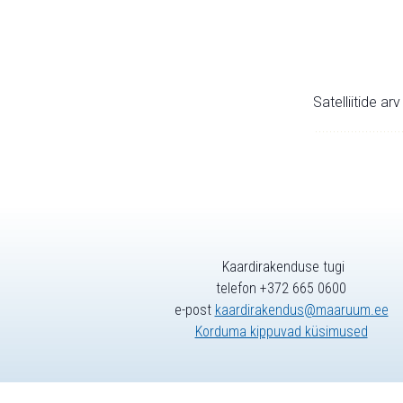
Satelliitide ar
Kaardirakenduse tugi
telefon +372 665 0600
e-post
kaardirakendus@maaruum.ee
Korduma kippuvad küsimused