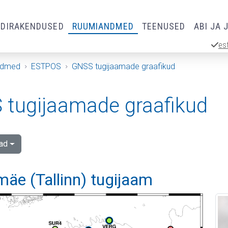
RDIRAKENDUSED
RUUMIANDMED
TEENUSED
ABI JA 
es
ndmed
ESTPOS
GNSS tugijaamade graafikud
tugijaamade graafikud
ad
äe (Tallinn) tugijaam