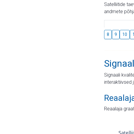
Satelliitide t
andmete põhja
8
9
10
Signaal
Signaali kvali
interaktiivsed 
Reaalaj
Reaalaja graa