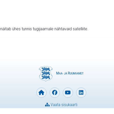
v näitab ühes tunnis tugijaamale nähtavaid satelliite.
Vaata sisukaarti