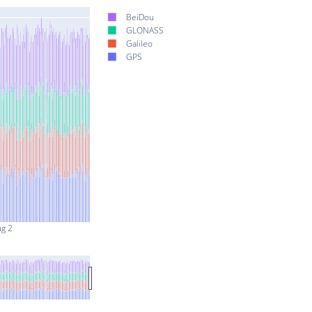
BeiDou
GLONASS
Galileo
GPS
ug 2