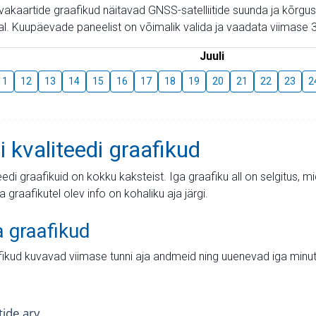
aevakaartide graafikud näitavad GNSS-satelliitide suunda ja kõr
l. Kuupäevade paneelist on võimalik valida ja vaadata viimase 3
Juuli
11
12
13
14
15
16
17
18
19
20
21
22
23
2
i kvaliteedi graafikud
teedi graafikuid on kokku kaksteist. Iga graafiku all on selgitus, 
ja graafikutel olev info on kohaliku aja järgi.
a graafikud
fikud kuvavad viimase tunni aja andmeid ning uuenevad iga minut