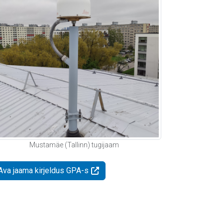
Mustamäe (Tallinn) tugijaam
Ava jaama kirjeldus GPA-s