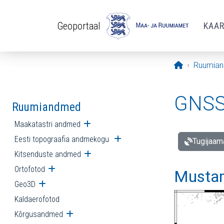
Liigu edasi põhisisu juurde
Geoportaal
KAA
Avaleht
Ruumia
GNSS 
Ruumiandmed
Maakatastri andmed
Ava alammenüü
Eesti topograafia andmekogu
Ava alammenüü
Tugijaam
Kitsenduste andmed
Ava alammenüü
Ortofotod
Ava alammenüü
Mustam
Geo3D
Ava alammenüü
Kaldaerofotod
Kõrgusandmed
Ava alammenüü