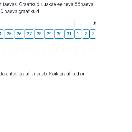
gust taevas. Graafikud luuakse eelneva ööpäeva
0 päeva graafikuid.
August
4
25
26
27
28
29
30
31
1
2
3
4
5
6
7
mida antud graafik näitab. Kõik graafikud on
.