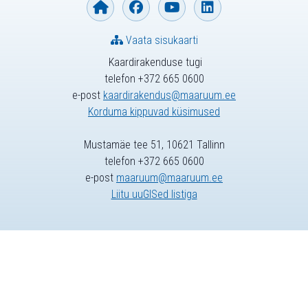
Vaata sisukaarti
Kaardirakenduse tugi
telefon +372 665 0600
e-post
kaardirakendus@maaruum.ee
Korduma kippuvad küsimused
Mustamäe tee 51, 10621 Tallinn
telefon +372 665 0600
e-post
maaruum@maaruum.ee
Liitu uuGISed listiga