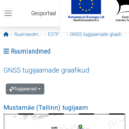
Liigu edasi põhisisu juurde
Geoportaal
Avaleht
Ruumiandmed
ESTPOS
GNSS tugijaamade graafikud
Ava menüü: Ruumiandmed
Ruumiandmed
GNSS tugijaamade graafikud
Tugijaamad
Mustamäe (Tallinn) tugijaam