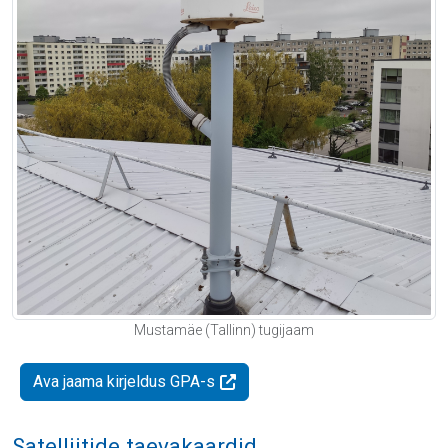
Mustamäe (Tallinn) tugijaam
Ava jaama kirjeldus GPA-s
Satelliitide taevakaardid