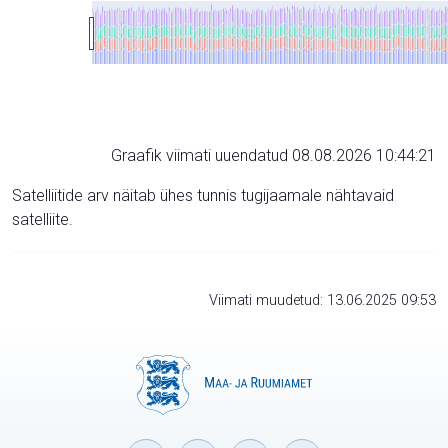
Graafik viimati uuendatud 08.08.2026 10:44:21
Satelliitide arv näitab ühes tunnis tugijaamale nähtavaid
satelliite.
Viimati muudetud: 13.06.2025 09:53