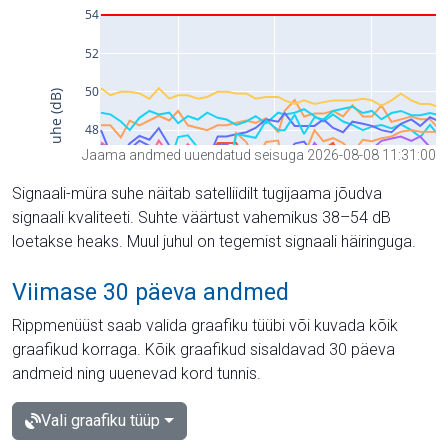
Jaama andmed uuendatud seisuga 2026-08-08 11:31:00
Signaali-müra suhe näitab satelliidilt tugijaama jõudva
signaali kvaliteeti. Suhte väärtust vahemikus 38–54 dB
loetakse heaks. Muul juhul on tegemist signaali häiringuga.
Viimase 30 päeva andmed
Rippmenüüst saab valida graafiku tüübi või kuvada kõik
graafikud korraga. Kõik graafikud sisaldavad 30 päeva
andmeid ning uuenevad kord tunnis.
Vali graafiku tüüp