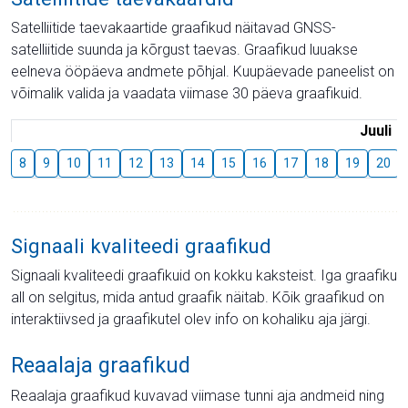
Satelliitide taevakaartide graafikud näitavad GNSS-
satelliitide suunda ja kõrgust taevas. Graafikud luuakse
eelneva ööpäeva andmete põhjal. Kuupäevade paneelist on
võimalik valida ja vaadata viimase 30 päeva graafikuid.
Juuli
8
9
10
11
12
13
14
15
16
17
18
19
20
Signaali kvaliteedi graafikud
Signaali kvaliteedi graafikuid on kokku kaksteist. Iga graafiku
all on selgitus, mida antud graafik näitab. Kõik graafikud on
interaktiivsed ja graafikutel olev info on kohaliku aja järgi.
Reaalaja graafikud
Reaalaja graafikud kuvavad viimase tunni aja andmeid ning