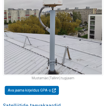
Mustamäe (Tallinn) tugijaam
Ava jaama kirjeldus GPA-s
Satelliitide taevakaardid