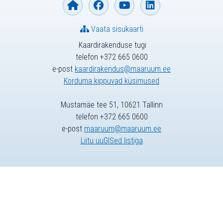
Vaata sisukaarti
Kaardirakenduse tugi
telefon +372 665 0600
e-post
kaardirakendus@maaruum.ee
Korduma kippuvad küsimused
Mustamäe tee 51, 10621 Tallinn
telefon +372 665 0600
e-post
maaruum@maaruum.ee
Liitu uuGISed listiga