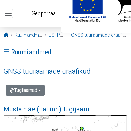
Liigu edasi põhisisu juurde
Geoportaal
Avaleht
Ruumiandmed
ESTPOS
GNSS tugijaamade graafikud
Ava menüü: Ruumiandmed
Ruumiandmed
GNSS tugijaamade graafikud
Tugijaamad
Mustamäe (Tallinn) tugijaam