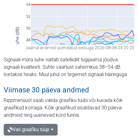
Jaama andmed uuendatud seisuga 2026-08-08 04:20:20
Signaali-müra suhe näitab satelliidilt tugijaama jõudva
signaali kvaliteeti. Suhte väärtust vahemikus 38–54 dB
loetakse heaks. Muul juhul on tegemist signaali häiringuga.
Viimase 30 päeva andmed
Rippmenüüst saab valida graafiku tüübi või kuvada kõik
graafikud korraga. Kõik graafikud sisaldavad 30 päeva
andmeid ning uuenevad kord tunnis.
Vali graafiku tüüp