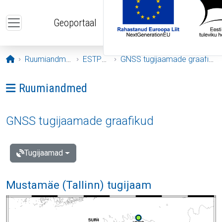
Liigu edasi põhisisu juurde
Geoportaal
Avaleht
Ruumiandmed
ESTPOS
GNSS tugijaamade graafikud
Ava menüü: Ruumiandmed
Ruumiandmed
GNSS tugijaamade graafikud
Tugijaamad
Mustamäe (Tallinn) tugijaam