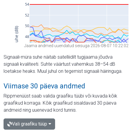
Jaama andmed uuendatud seisuga 2026-08-07 10:22:02
Signaali-müra suhe näitab satelliidilt tugijaama jõudva
signaali kvaliteeti. Suhte väärtust vahemikus 38–54 dB
loetakse heaks. Muul juhul on tegemist signaali häiringuga.
Viimase 30 päeva andmed
Rippmenüüst saab valida graafiku tüübi või kuvada kõik
graafikud korraga. Kõik graafikud sisaldavad 30 päeva
andmeid ning uuenevad kord tunnis.
Vali graafiku tüüp