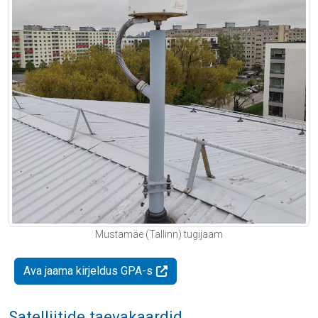
Mustamäe (Tallinn) tugijaam
Ava jaama kirjeldus GPA-s
Satelliitide taevakaardid