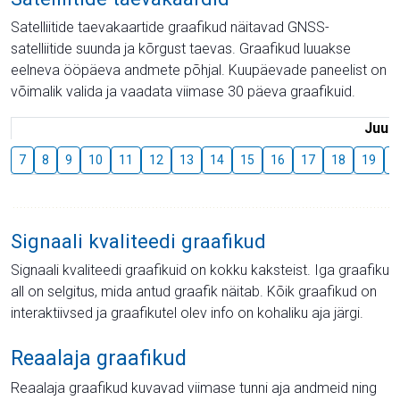
Satelliitide taevakaartide graafikud näitavad GNSS-
satelliitide suunda ja kõrgust taevas. Graafikud luuakse
eelneva ööpäeva andmete põhjal. Kuupäevade paneelist on
võimalik valida ja vaadata viimase 30 päeva graafikuid.
Juuli
7
8
9
10
11
12
13
14
15
16
17
18
19
2
Signaali kvaliteedi graafikud
Signaali kvaliteedi graafikuid on kokku kaksteist. Iga graafiku
all on selgitus, mida antud graafik näitab. Kõik graafikud on
interaktiivsed ja graafikutel olev info on kohaliku aja järgi.
Reaalaja graafikud
Reaalaja graafikud kuvavad viimase tunni aja andmeid ning