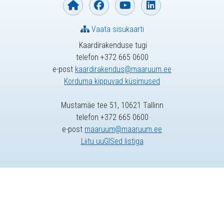
Vaata sisukaarti
Kaardirakenduse tugi
telefon +372 665 0600
e-post
kaardirakendus@maaruum.ee
Korduma kippuvad küsimused
Mustamäe tee 51, 10621 Tallinn
telefon +372 665 0600
e-post
maaruum@maaruum.ee
Liitu uuGISed listiga