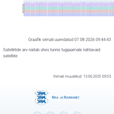
Graafik viimati uuendatud 07.08.2026 09:44:43
Satelliitide arv näitab ühes tunnis tugijaamale nähtavaid
satelliite.
Viimati muudetud: 13.06.2025 09:53