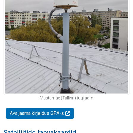
Mustamäe (Tallinn) tugijaam
Ava jaama kirjeldus GPA-s
Satelliitide taevakaardid