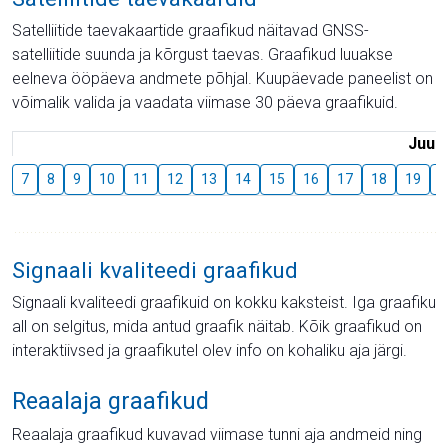
Satelliitide taevakaartide graafikud näitavad GNSS-
satelliitide suunda ja kõrgust taevas. Graafikud luuakse
eelneva ööpäeva andmete põhjal. Kuupäevade paneelist on
võimalik valida ja vaadata viimase 30 päeva graafikuid.
Juuli
7
8
9
10
11
12
13
14
15
16
17
18
19
2
Signaali kvaliteedi graafikud
Signaali kvaliteedi graafikuid on kokku kaksteist. Iga graafiku
all on selgitus, mida antud graafik näitab. Kõik graafikud on
interaktiivsed ja graafikutel olev info on kohaliku aja järgi.
Reaalaja graafikud
Reaalaja graafikud kuvavad viimase tunni aja andmeid ning