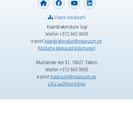
Vaata sisukaarti
Kaardirakenduse tugi
telefon +372 665 0600
e-post
kaardirakendus@maaruum.ee
Korduma kippuvad küsimused
Mustamäe tee 51, 10621 Tallinn
telefon +372 665 0600
e-post
maaruum@maaruum.ee
Liitu uuGISed listiga