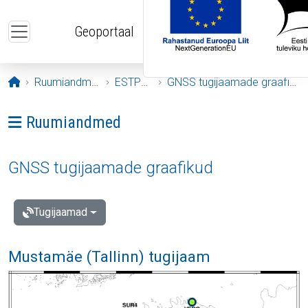
Liigu edasi põhisisu juurde
Geoportaal
Avaleht
Ruumiandmed
ESTPOS
GNSS tugijaamade graafikud
Ava menüü: Ruumiandmed
Ruumiandmed
GNSS tugijaamade graafikud
Tugijaamad
Mustamäe (Tallinn) tugijaam