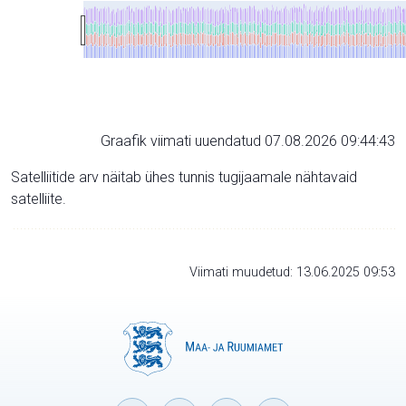
Graafik viimati uuendatud 07.08.2026 09:44:43
Satelliitide arv näitab ühes tunnis tugijaamale nähtavaid
satelliite.
Viimati muudetud: 13.06.2025 09:53