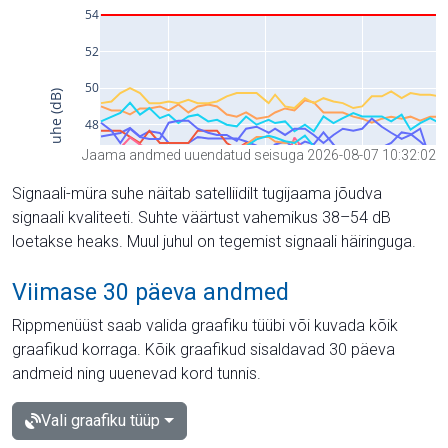
Jaama andmed uuendatud seisuga 2026-08-07 10:32:02
Signaali-müra suhe näitab satelliidilt tugijaama jõudva
signaali kvaliteeti. Suhte väärtust vahemikus 38–54 dB
loetakse heaks. Muul juhul on tegemist signaali häiringuga.
Viimase 30 päeva andmed
Rippmenüüst saab valida graafiku tüübi või kuvada kõik
graafikud korraga. Kõik graafikud sisaldavad 30 päeva
andmeid ning uuenevad kord tunnis.
Vali graafiku tüüp