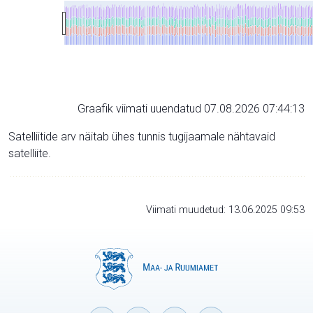
Graafik viimati uuendatud 07.08.2026 07:44:13
Satelliitide arv näitab ühes tunnis tugijaamale nähtavaid
satelliite.
Viimati muudetud: 13.06.2025 09:53