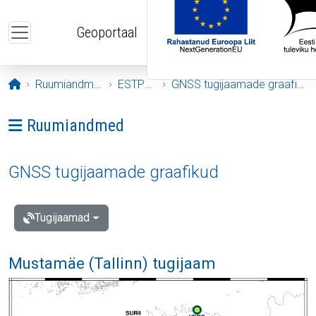
Liigu edasi põhisisu juurde
Geoportaal
Avaleht
Ruumiandmed
ESTPOS
GNSS tugijaamade graafikud
Ava menüü: Ruumiandmed
Ruumiandmed
GNSS tugijaamade graafikud
Tugijaamad
Mustamäe (Tallinn) tugijaam