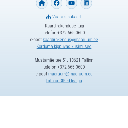
Vaata sisukaarti
Kaardirakenduse tugi
telefon +372 665 0600
e-post
kaardirakendus@maaruum.ee
Korduma kippuvad küsimused
Mustamäe tee 51, 10621 Tallinn
telefon +372 665 0600
e-post
maaruum@maaruum.ee
Liitu uuGISed listiga