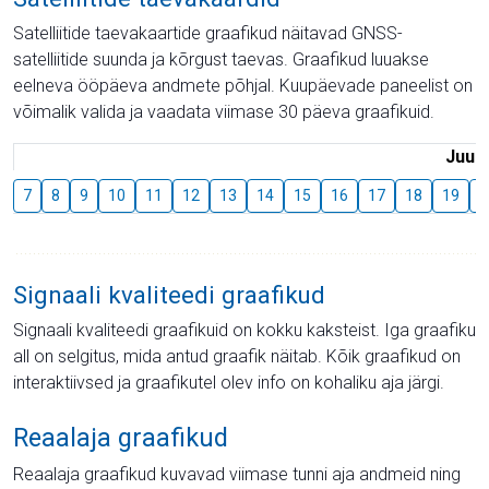
Satelliitide taevakaartide graafikud näitavad GNSS-
satelliitide suunda ja kõrgust taevas. Graafikud luuakse
eelneva ööpäeva andmete põhjal. Kuupäevade paneelist on
võimalik valida ja vaadata viimase 30 päeva graafikuid.
Juuli
7
8
9
10
11
12
13
14
15
16
17
18
19
2
Signaali kvaliteedi graafikud
Signaali kvaliteedi graafikuid on kokku kaksteist. Iga graafiku
all on selgitus, mida antud graafik näitab. Kõik graafikud on
interaktiivsed ja graafikutel olev info on kohaliku aja järgi.
Reaalaja graafikud
Reaalaja graafikud kuvavad viimase tunni aja andmeid ning