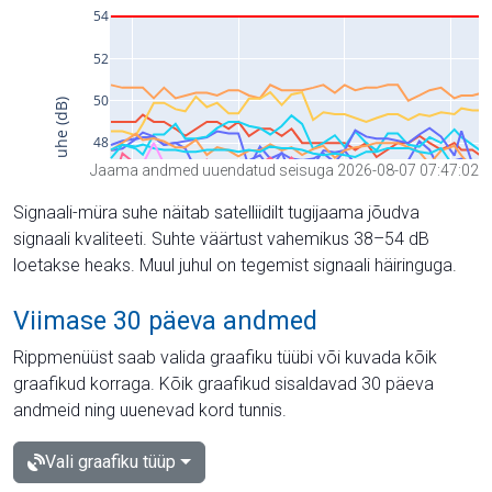
Jaama andmed uuendatud seisuga 2026-08-07 07:47:02
Signaali-müra suhe näitab satelliidilt tugijaama jõudva
signaali kvaliteeti. Suhte väärtust vahemikus 38–54 dB
loetakse heaks. Muul juhul on tegemist signaali häiringuga.
Viimase 30 päeva andmed
Rippmenüüst saab valida graafiku tüübi või kuvada kõik
graafikud korraga. Kõik graafikud sisaldavad 30 päeva
andmeid ning uuenevad kord tunnis.
Vali graafiku tüüp