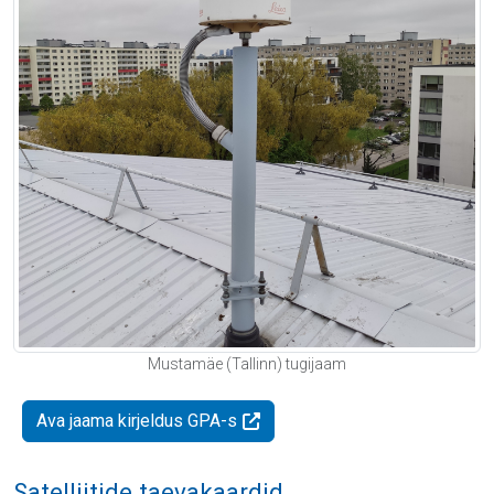
Mustamäe (Tallinn) tugijaam
Ava jaama kirjeldus GPA-s
Satelliitide taevakaardid