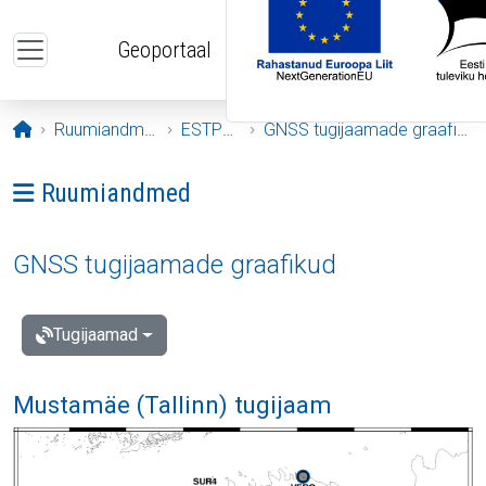
Liigu edasi põhisisu juurde
Geoportaal
Avaleht
Ruumiandmed
ESTPOS
GNSS tugijaamade graafikud
Ava menüü: Ruumiandmed
Ruumiandmed
GNSS tugijaamade graafikud
Tugijaamad
Mustamäe (Tallinn) tugijaam