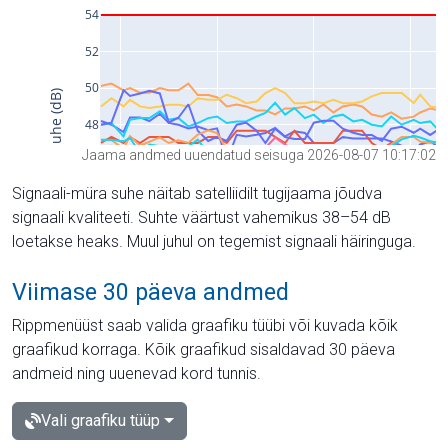
Jaama andmed uuendatud seisuga 2026-08-07 10:17:02
Signaali-müra suhe näitab satelliidilt tugijaama jõudva
signaali kvaliteeti. Suhte väärtust vahemikus 38–54 dB
loetakse heaks. Muul juhul on tegemist signaali häiringuga.
Viimase 30 päeva andmed
Rippmenüüst saab valida graafiku tüübi või kuvada kõik
graafikud korraga. Kõik graafikud sisaldavad 30 päeva
andmeid ning uuenevad kord tunnis.
Vali graafiku tüüp