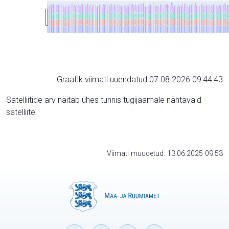
Graafik viimati uuendatud 07.08.2026 09:44:43
Satelliitide arv näitab ühes tunnis tugijaamale nähtavaid
satelliite.
Viimati muudetud: 13.06.2025 09:53