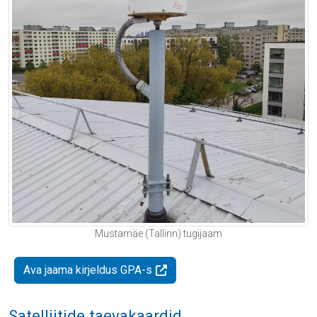
Mustamäe (Tallinn) tugijaam
Ava jaama kirjeldus GPA-s
Satelliitide taevakaardid