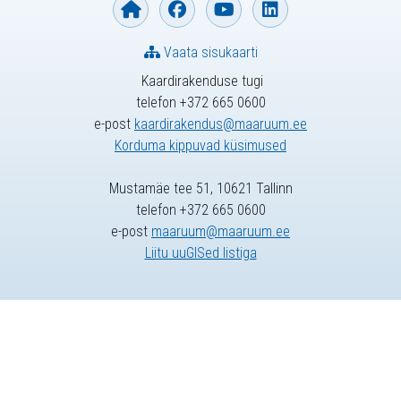
Vaata sisukaarti
Kaardirakenduse tugi
telefon +372 665 0600
e-post
kaardirakendus@maaruum.ee
Korduma kippuvad küsimused
Mustamäe tee 51, 10621 Tallinn
telefon +372 665 0600
e-post
maaruum@maaruum.ee
Liitu uuGISed listiga