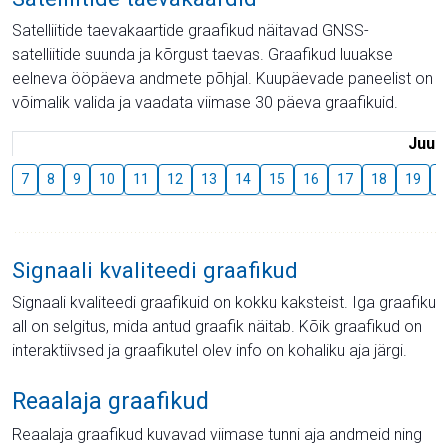
Satelliitide taevakaartide graafikud näitavad GNSS-
satelliitide suunda ja kõrgust taevas. Graafikud luuakse
eelneva ööpäeva andmete põhjal. Kuupäevade paneelist on
võimalik valida ja vaadata viimase 30 päeva graafikuid.
Juuli
7
8
9
10
11
12
13
14
15
16
17
18
19
2
Signaali kvaliteedi graafikud
Signaali kvaliteedi graafikuid on kokku kaksteist. Iga graafiku
all on selgitus, mida antud graafik näitab. Kõik graafikud on
interaktiivsed ja graafikutel olev info on kohaliku aja järgi.
Reaalaja graafikud
Reaalaja graafikud kuvavad viimase tunni aja andmeid ning