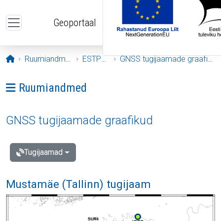
Liigu edasi põhisisu juurde
Geoportaal
Avaleht
Ruumiandmed
ESTPOS
GNSS tugijaamade graafikud
Ava menüü: Ruumiandmed
Ruumiandmed
GNSS tugijaamade graafikud
Tugijaamad
Mustamäe (Tallinn) tugijaam