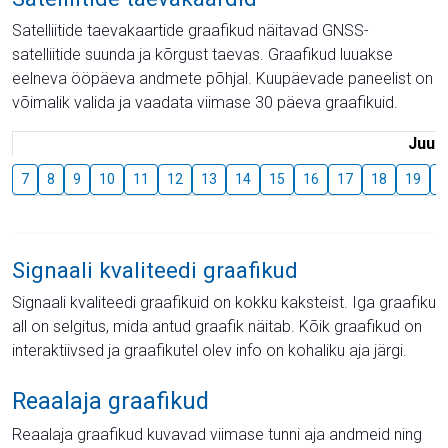
Satelliitide taevakaartide graafikud näitavad GNSS-
satelliitide suunda ja kõrgust taevas. Graafikud luuakse
eelneva ööpäeva andmete põhjal. Kuupäevade paneelist on
võimalik valida ja vaadata viimase 30 päeva graafikuid.
Juuli
7
8
9
10
11
12
13
14
15
16
17
18
19
2
Signaali kvaliteedi graafikud
Signaali kvaliteedi graafikuid on kokku kaksteist. Iga graafiku
all on selgitus, mida antud graafik näitab. Kõik graafikud on
interaktiivsed ja graafikutel olev info on kohaliku aja järgi.
Reaalaja graafikud
Reaalaja graafikud kuvavad viimase tunni aja andmeid ning