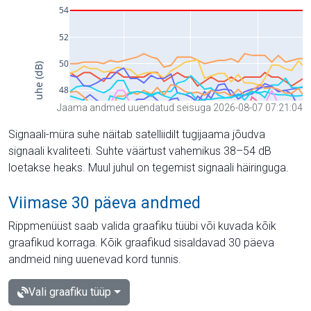
Jaama andmed uuendatud seisuga 2026-08-07 07:21:04
Signaali-müra suhe näitab satelliidilt tugijaama jõudva
signaali kvaliteeti. Suhte väärtust vahemikus 38–54 dB
loetakse heaks. Muul juhul on tegemist signaali häiringuga.
Viimase 30 päeva andmed
Rippmenüüst saab valida graafiku tüübi või kuvada kõik
graafikud korraga. Kõik graafikud sisaldavad 30 päeva
andmeid ning uuenevad kord tunnis.
Vali graafiku tüüp