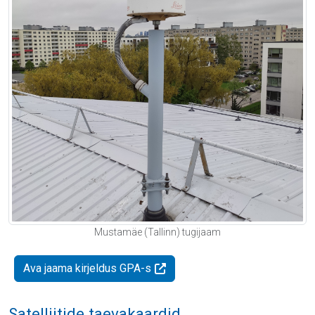
Mustamäe (Tallinn) tugijaam
Ava jaama kirjeldus GPA-s
Satelliitide taevakaardid